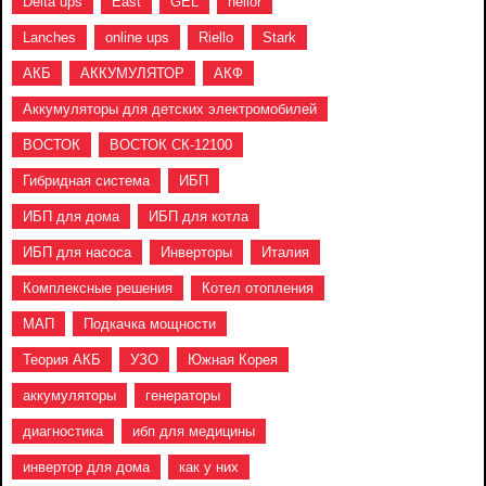
Delta ups
East
GEL
helior
Lanches
online ups
Riello
Stark
АКБ
АККУМУЛЯТОР
АКФ
Аккумуляторы для детских электромобилей
ВОСТОК
ВОСТОК СК-12100
Гибридная система
ИБП
ИБП для дома
ИБП для котла
ИБП для насоса
Инверторы
Италия
Комплексные решения
Котел отопления
МАП
Подкачка мощности
Теория АКБ
УЗО
Южная Корея
аккумуляторы
генераторы
диагностика
ибп для медицины
инвертор для дома
как у них