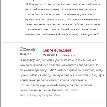
2) Можно ли ограничиться лишь тем, что соединить
непсредственно клемму заземления генератора к
“земле” провода, идущего от генератора в дом, и
нужно ли это с учетом того, что клемма заземления
генератора и так “звониться в ноль” с его выходным
“земляным’ котактом, а общедомовая “земля” и так
имеется и соединена в доме (в щите) с нейтралью?
Сергей Леднёв
|
15.10.2021
Ответить
Здравствуйте, Герман. Проблема не в заземлении, а в
качестве выходного напряжения вашего генератора. У
Geko альтернатор и AVR намного лучшего качества, чем у
i-power (КНИ у Geko будет в районе 5%, а i-power 10%+). Для
нормальной работы вашего котла попробуйте
использовать в цепи между генератором и котлом
стабилизатор Штиль Инстаб.
https://tok-
shop.ru/category/seriya-instab/