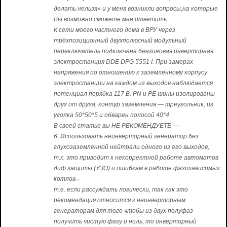
делать нельзя» и у меня возникли вопросы,на которые
Вы возможно сможете мне ответить.
К сети моего частного дома в ВРУ через
трёхпозиционный двухполюсный модульный
переключатель подключена бензиновая инверторная
электростанция DDE DPG 5551 I. При замерах
напряжения по отношению к заземлённому корпусу
электростанции на каждом из выходов наблюдается
потенциал порядка 117 В. PN и PE шины изолированы
друг от друга, контур заземления — треугольник, из
уголка 50*50*5 и обварен полосой 40*4.
В своей статье вы НЕ РЕКОМЕНДУЕТЕ —
6. Использовать неинверторный генератор без
глухозаземленной нейтрали одного из его выходов,
т.к. это приводит к некорректной работе автоматов
диф.защиты (УЗО) и ошибкам в работе фазозависимых
котлов.–
т.е. если рассуждать логически, так как это
рекомендация относится к неинверторным
генераторам для того чтобы из двух полуфаз
получить чистую фазу и ноль, то инверторный