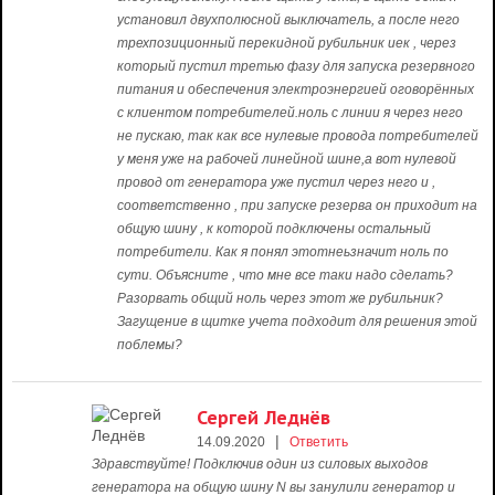
установил двухполюсной выключатель, а после него
трехпозиционный перекидной рубильник иек , через
который пустил третью фазу для запуска резервного
питания и обеспечения электроэнергией оговорённых
с клиентом потребителей.ноль с линии я через него
не пускаю, так как все нулевые провода потребителей
у меня уже на рабочей линейной шине,а вот нулевой
провод от генератора уже пустил через него и ,
соответственно , при запуске резерва он приходит на
общую шину , к которой подключены остальный
потребители. Как я понял этотнеьзначит ноль по
сути. Объясните , что мне все таки надо сделать?
Разорвать общий ноль через этот же рубильник?
Загущение в щитке учета подходит для решения этой
поблемы?
Сергей Леднёв
|
14.09.2020
Ответить
Здравствуйте! Подключив один из силовых выходов
генератора на общую шину N вы занулили генератор и