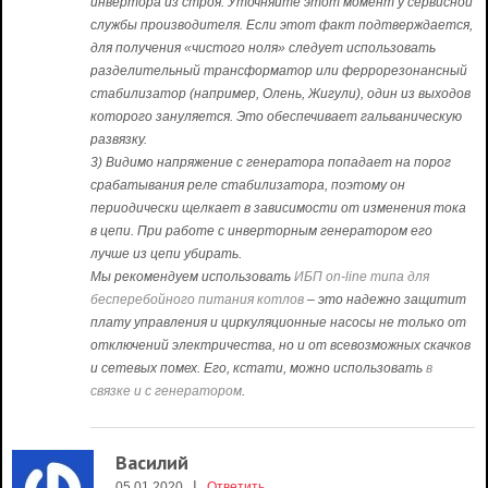
инвертора из строя. Уточняйте этот момент у сервисной
службы производителя. Если этот факт подтверждается,
для получения «чистого ноля» следует использовать
разделительный трансформатор или феррорезонансный
стабилизатор (например, Олень, Жигули), один из выходов
которого зануляется. Это обеспечивает гальваническую
развязку.
3) Видимо напряжение с генератора попадает на порог
срабатывания реле стабилизатора, поэтому он
периодически щелкает в зависимости от изменения тока
в цепи. При работе с инверторным генератором его
лучше из цепи убирать.
Мы рекомендуем использовать
ИБП on-line типа для
бесперебойного питания котлов
– это надежно защитит
плату управления и циркуляционные насосы не только от
отключений электричества, но и от всевозможных скачков
и сетевых помех. Его, кстати, можно использовать
в
связке и с генератором
.
Василий
|
05.01.2020
Ответить