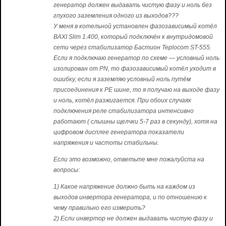
генератор должен выдавать чистую фазу и ноль без
глухого заземления одного из выходов???
У меня в котельной установлен фазозависимый котёл
BAXI Slim 1.400, который подключён к внутридомовой
сети через стабилизатор Бастион Teplocom ST-555.
Если я подключаю генератор по схеме — условный ноль
изолирован от PN, то фазозависимый котёл уходит в
ошибку, если я заземляю условный ноль путём
присоединения к PE шине, то я получаю на выходе фазу
и ноль, котёл разжигается. При обоих случаях
подключения реле стабилизатора интенсивно
работают ( слышны щелчки 5-7 раз в секунду), хотя на
цифровом дисплее генератора показатели
напряжения и частоты стабильны.
Если это возможно, ответьте мне пожалуйста на
вопросы:
1) Какое напряжение должно быть на каждом из
выходов инвертора генератора, и по отношению к
чему правильно его измерить?
2) Если инвертор не должен выдавать чистую фазу и