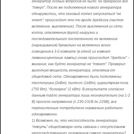
генератор особых вопросов не было: он прекрасно всё
“тянул”. После же подключения нового генератора
обнаружилось, что газовый котел запускаться “не
хочет”: происходит что-то вроде дребезга (частое
включение, выключение). После выключения из сети
котла, отключения другой нагрузки и
последовательного постепенного ее включения
(наращивания) буквально на включении всего
освещения в 3-й комнате (в одной из комнат
люминисцентные лампы) снова происходит “дребезг” –
мигание, как будто генератор не “тянет”. Проверил
выходную мощность генератора, отключив от
общедомой сети. Одновременно были подключены:
теплопушка (2кВт), пылесос (1кВт), циркулярная пила
(750 Вт), “болгарка” (1 кВт). В результате согласно
данным табло генератора лишь незначительно (на 1-2
В) просело напряжение (с 230-231В до 229В), все
перечисленные потребители нормально работали
одновременно.
1) Возможно ли, что неспособность генератора
“тянуть” общедомовую сеть связана с отсутствием
непосредственного заземления самого генератора?