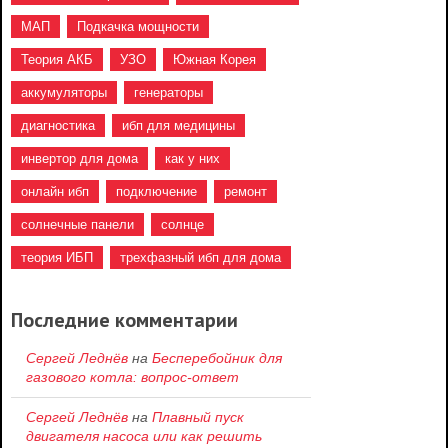
МАП
Подкачка мощности
Теория АКБ
УЗО
Южная Корея
аккумуляторы
генераторы
диагностика
ибп для медицины
инвертор для дома
как у них
онлайн ибп
подключение
ремонт
солнечные панели
солнце
теория ИБП
трехфазный ибп для дома
Последние комментарии
Сергей Леднёв
на
Бесперебойник для
газового котла: вопрос-ответ
Сергей Леднёв
на
Плавный пуск
двигателя насоса или как решить