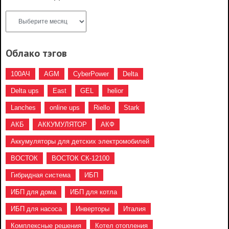
Облако тэгов
100АЧ
AGM
CyberPower
Delta
Delta ups
East
GEL
helior
Lanches
online ups
Riello
Stark
АКБ
АККУМУЛЯТОР
АКФ
Аккумуляторы для детских электромобилей
ВОСТОК
ВОСТОК СК-12100
Гибридная система
ИБП
ИБП для дома
ИБП для котла
ИБП для насоса
Инверторы
Италия
Комплексные решения
Котел отопления