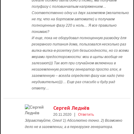
идеале должно быть одно и тоже), мы получаем
полуфазу с половинчатым напряжением…
Соответственно одну из двух заземляем (желательно
не ту, что на бортовом автомате) и получаем
полноценные фазу 220 и ноль… Я все правильно
понимаю?
И еще, пока не оборудовал полноценную разводку для
резервного питания дома, пользовался несколько раз
вилка-вилка-в-розетку (от безысходности, но со всеми
мерами предосторожности: мои в щиты вообще не
залезают))) Так вот при случайном включении в
незаземленную розетку генератор просто глох, в
заземленную – всегда определял фазу как надо (что
неудивительно)))… Еще раз спасибо и буду рад
ответу…
Сергей Леднёв
|
20.11.2020
Ответить
Здравствуйте, Олег! 1) Абсолютно точно. 2) Возможно
дело не в заземлении, а в перегрузке генератора.