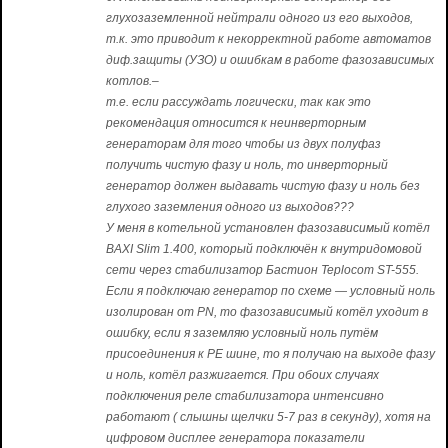
глухозаземленной нейтрали одного из его выходов,
т.к. это приводит к некорректной работе автоматов
диф.защиты (УЗО) и ошибкам в работе фазозависимых
котлов.–
т.е. если рассуждать логически, так как это
рекомендация относится к неинверторным
генераторам для того чтобы из двух полуфаз
получить чистую фазу и ноль, то инверторный
генератор должен выдавать чистую фазу и ноль без
глухого заземления одного из выходов???
У меня в котельной установлен фазозависимый котёл
BAXI Slim 1.400, который подключён к внутридомовой
сети через стабилизатор Бастион Teplocom ST-555.
Если я подключаю генератор по схеме — условный ноль
изолирован от PN, то фазозависимый котёл уходит в
ошибку, если я заземляю условный ноль путём
присоединения к PE шине, то я получаю на выходе фазу
и ноль, котёл разжигается. При обоих случаях
подключения реле стабилизатора интенсивно
работают ( слышны щелчки 5-7 раз в секунду), хотя на
цифровом дисплее генератора показатели