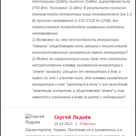
теплопушка (2кВт), пылесос (1кВт), циркулярная пила
(750 Вт), “болгарка” (1 кВт). В результате согласно
данным табло генератора лишь незначительно (на 1-2
В) просело напряжение (с 230-231В до 229В), все
перечисленные потребители нормально работали
одновременно.
1) Возможно ли, что неспособность генератора
“тянуть” общедомовую сеть связана с отсутствием
непосредственного заземления самого генератора?
2) Можно ли ограничиться лишь тем, что соединить
непсредственно клемму заземления генератора к
“земле” провода, идущего от генератора в дом, и
нужно ли это с учетом того, что клемма заземления
генератора и так “звониться в ноль” с его выходным
“земляным’ котактом, а общедомовая “земля” и так
имеется и соединена в доме (в щите) с нейтралью?
Сергей Леднёв
|
15.10.2021
Ответить
Здравствуйте, Герман. Проблема не в заземлении, а в