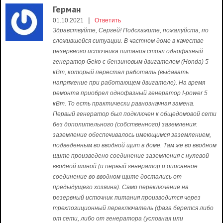
Герман
|
01.10.2021
Ответить
Здравствуйте, Сергей! Подскажите, пожалуйста, по
сложившейся ситуации. В частном доме в качестве
резервного источника питания стоял однофазный
генератор Geko с бензиновым двигателем (Honda) 5
кВт, который перестал работать (выдавать
напряжение при работающем двигателе). На время
ремонта приобрел однофазный генератор I-power 5
кВт. То есть практически равнозначная замена.
Первый генератор был подключен к общедомовой сети
без дополительного (собственного) заземления:
заземление обеспечивалось имеющимся заземлением,
подведенным во вводной щит в доме. Там же во вводном
щите произведено соединение заземления с нулевой
вводной шиной (и первый генератор и описанное
соединение во вводном щите достались от
предыдущего хозяина). Само переключение на
резервный источник питания производится через
трехпозиционный переключатель (фаза берется либо
от сети, либо от генератора (условная или