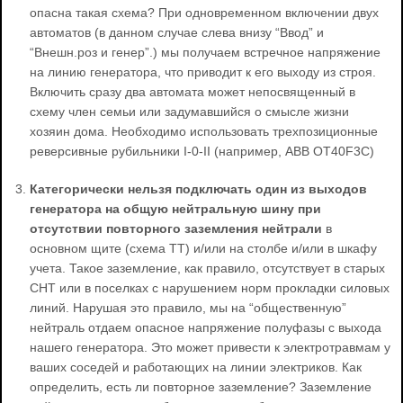
опасна такая схема? При одновременном включении двух
автоматов (в данном случае слева внизу “Ввод” и
“Внешн.роз и генер”.) мы получаем встречное напряжение
на линию генератора, что приводит к его выходу из строя.
Включить сразу два автомата может непосвященный в
схему член семьи или задумавшийся о смысле жизни
хозяин дома. Необходимо использовать трехпозиционные
реверсивные рубильники I-0-II (например, ABB OT40F3C)
Категорически нельзя подключать один из выходов
генератора на общую нейтральную шину при
отсутствии повторного заземления нейтрали
в
основном щите (схема ТТ) и/или на столбе и/или в шкафу
учета. Такое заземление, как правило, отсутствует в старых
СНТ или в поселках с нарушением норм прокладки силовых
линий. Нарушая это правило, мы на “общественную”
нейтраль отдаем опасное напряжение полуфазы с выхода
нашего генератора. Это может привести к электротравмам у
ваших соседей и работающих на линии электриков. Как
определить, есть ли повторное заземление? Заземление