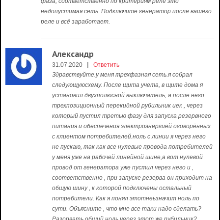
фаза, соответственно по критериям реле это
недопустимая сеть. Подключите генератор после вашего
реле и всё заработает.
Александр
|
31.07.2020
Ответить
Здравствуйте.у меня трехфазная сеть.я собрал
следующуюсхему. После щита учета, в щите дома я
установил двухполюсной выключатель, а после него
трехпозиционный перекидной рубильник иек , через
который пустил третью фазу для запуска резервного
питания и обеспечения электроэнергией оговорённых
с клиентом потребителей.ноль с линии я через него
не пускаю, так как все нулевые провода потребителей
у меня уже на рабочей линейной шине,а вот нулевой
провод от генератора уже пустил через него и ,
соответственно , при запуске резерва он приходит на
общую шину , к которой подключены остальный
потребители. Как я понял этотнеьзначит ноль по
сути. Объясните , что мне все таки надо сделать?
Разорвать общий ноль через этот же рубильник?