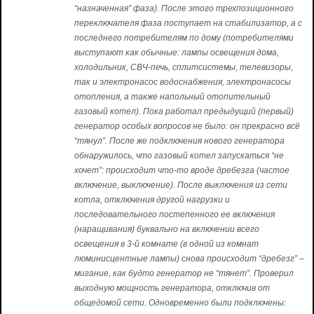
“назначенная” фаза). После этого трехпозиционного
переключателя фаза поступает на стабилизатор, а с
последнего потребителям по дому (потребителями
выступают как обычные: лампы освещения дома,
холодильник, СВЧ-печь, сплитсистемы, телевизоры,
так и электронасос водоснабжения, электронасосы
отопления, а также напольный отопительный
газовый котел). Пока работал предыдущий (первый)
генератор особых вопросов не было: он прекрасно всё
“тянул”. После же подключения нового генератора
обнаружилось, что газовый котел запускаться “не
хочет”: происходит что-то вроде дребезга (частое
включение, выключение). После выключения из сети
котла, отключения другой нагрузки и
последовательного постепенного ее включения
(наращивания) буквально на включении всего
освещения в 3-й комнате (в одной из комнат
люминисцентные лампы) снова происходит “дребезг” –
мигание, как будто генератор не “тянет”. Проверил
выходную мощность генератора, отключив от
общедомой сети. Одновременно были подключены: