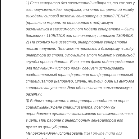
1) Если генератор без заземленной нейтрали, то как раз у
вас получаются две полуфазы, значение напряжений между
выходами силовой розетки генератора и шиной PEN/PE
(правильно мерить по отношению к ней) могут
различаться в зависимости от модели генератора – быть
близкими к 110В/110В или отличаться, например 130В/90В.
2) На сколько мне известно, инверторные генераторы
нельзя занулять. Это может привести к быстрому выходу
инвертора из строя. Уточняйте этот момент у сервисной
службы производителя. Если этот факт подтверждается,
для получения «чистого ноля» следует использовать
разделительный трансформатор или феррорезонансный
стабилизатор (например, Олень, Жигули), один из выходов
которого зануляется. Это обеспечивает гальваническую
развязку.
3) Видимо напряжение с генератора попадает на порог
срабатывания реле стабилизатора, поэтому он
периодически щелкает в зависимости от изменения тока
в цепи. При работе с инверторным генератором его
лучше из цепи убирать.
Мы рекомендуем использовать
ИБП on-line типа для