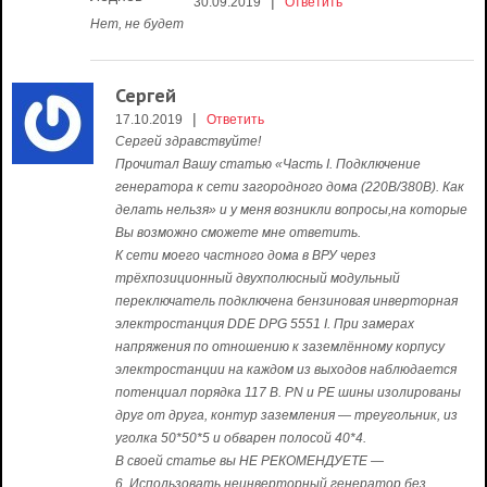
|
30.09.2019
Ответить
Нет, не будет
Сергей
|
17.10.2019
Ответить
Сергей здравствуйте!
Прочитал Вашу статью «Часть I. Подключение
генератора к сети загородного дома (220В/380В). Как
делать нельзя» и у меня возникли вопросы,на которые
Вы возможно сможете мне ответить.
К сети моего частного дома в ВРУ через
трёхпозиционный двухполюсный модульный
переключатель подключена бензиновая инверторная
электростанция DDE DPG 5551 I. При замерах
напряжения по отношению к заземлённому корпусу
электростанции на каждом из выходов наблюдается
потенциал порядка 117 В. PN и PE шины изолированы
друг от друга, контур заземления — треугольник, из
уголка 50*50*5 и обварен полосой 40*4.
В своей статье вы НЕ РЕКОМЕНДУЕТЕ —
6. Использовать неинверторный генератор без