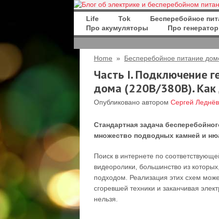
Life
Tok
Бесперебойное пит
Про акумуляторы
Про генерато
Home
»
Бесперебойное питание дом
Часть I. Подключение г
дома (220В/380В). Как
Опубликовано автором
Сергей Леднёв
Стандартная задача бесперебойного
множество подводных камней и ню
Поиск в интернете по соответствующе
видеоролики, большинство из которых
подходом. Реализация этих схем може
сгоревшей техники и заканчивая элект
нельзя.