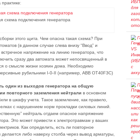
 практике:
я схема подключения генератора
Г
сборки этого щита. Чем опасна такая схема? При
а
оматов (в данном случае слева внизу “Ввод” и
м встречное напряжение на линию генератора, что
Включить сразу два автомата может непосвященный в
ся о смысле жизни хозяин дома. Необходимо
ерсивные рубильники I-0-II (например, ABB OT40F3C)
П
ть один из выходов генератора на общую
к
ии повторного заземления нейтрали
в основном
п
/или в шкафу учета. Такое заземление, как правило,
оселках с нарушением норм прокладки силовых линий.
ественную” нейтраль отдаем опасное напряжение
ора. Это может привести к электротравмам у ваших
ектриков. Как определить, есть ли повторное
 делается либо наверху столба через вывод арматуры,