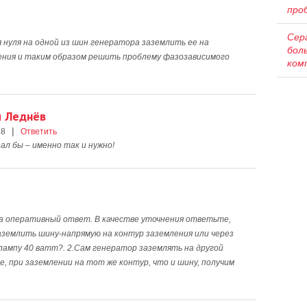
про
Сер
я нуля на одной из шин генератора заземлить ее на
бол
ния и таким образом решить проблему фазозависимого
ком
й Леднёв
|
18
Ответить
ал бы – именно так и нужно!
за оперативный ответ. В качестве уточнения ответьте,
аземлить шину-напрямую на контур заземления или через
лампу 40 ватт?. 2.Сам генератор заземлять на другой
е, при заземлении на тот же контур, что и шину, получим