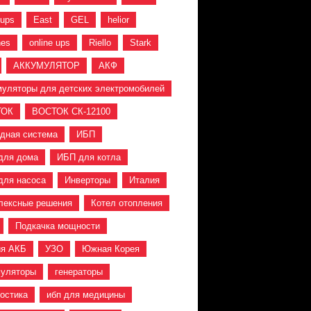
 ups
East
GEL
helior
hes
online ups
Riello
Stark
АККУМУЛЯТОР
АКФ
муляторы для детских электромобилей
ТОК
ВОСТОК СК-12100
идная система
ИБП
для дома
ИБП для котла
для насоса
Инверторы
Италия
лексные решения
Котел отопления
Подкачка мощности
ия АКБ
УЗО
Южная Корея
муляторы
генераторы
ностика
ибп для медицины