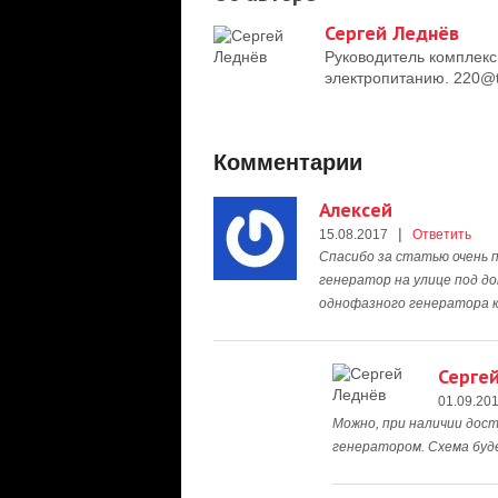
Сергей Леднёв
Руководитель комплекс
электропитанию. 220@t
Комментарии
Алексей
|
15.08.2017
Ответить
Спасибо за статью очень 
генератор на улице под д
однофазного генератора к
Серге
01.09.20
Можно, при наличии дос
генератором. Схема буд