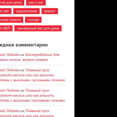
ртор для дома
как у них
йн ибп
подключение
ремонт
ечные панели
солнце
ия ИБП
трехфазный ибп для дома
едние комментарии
гей Леднёв
на
Бесперебойник для
ового котла: вопрос-ответ
гей Леднёв
на
Плавный пуск
гателя насоса или как решить
блему c высокими пусковыми токами
гей Леднёв
на
Плавный пуск
гателя насоса или как решить
блему c высокими пусковыми токами
гей Леднёв
на
Плавный пуск
гателя насоса или как решить