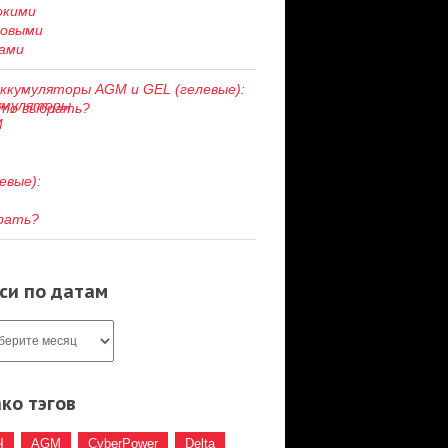
ккумуляторы AGM и GEL (гелевые):
то выбрать?
си по датам
ко тэгов
Ч
AGM
CyberPower
Delta