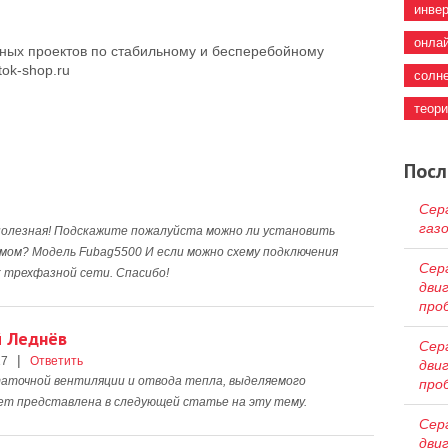
инве
онла
ных проектов по стабильному и бесперебойному
ok-shop.ru
солн
теор
Посл
Сер
газ
полезная! Подскажите пожалуйста можно ли установить
омом? Модель Fubag5500 И если можно схему подключения
Сер
 трехфазной сети. Спасибо!
дви
про
й Леднёв
Сер
|
17
Ответить
дви
таточной вентиляции и отвода тепла, выделяемого
про
ет представлена в следующей статье на эту тему.
Сер
дви