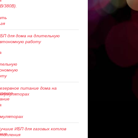
БП для дома на длительную
втономную работу
езервное питание дома на
ккумуляторах
учшие ИБП для газовых котлов
топления