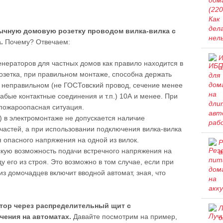
ычную домовую розетку проводом вилка-вилка с
.
Почему? Отвечаем:
И
нераторов для частных домов как правило находится в
а
розетка, при правильном монтаже, способна держать
ри неправильном (не ГОСТовский провод, сечение менее
слабые контактные соединения и т.п.) 10А и менее. При
 пожароопасная ситуация.
7) в электромонтаже не допускается наличие
астей, а при использовании подключения вилка-вилка
 опасного напряжения на одной из вилок.
Р
скую возможность подачи встречного напряжения на
а
ду его из строя. Это возможно в том случае, если при
з домочадцев включит вводной автомат, зная, что
тор через распределительный щит с
Л
ения на автоматах.
Давайте посмотрим на пример,
о