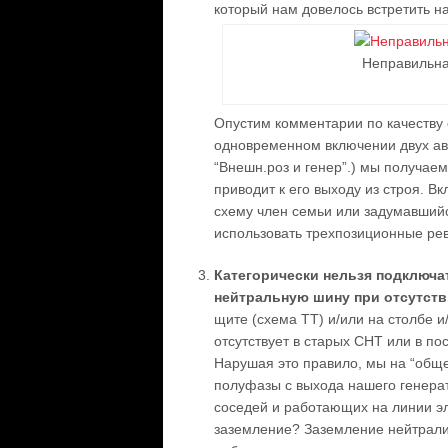
который нам довелось встретить на
Неправильна
Опустим комментарии по качеству 
одновременном включении двух авт
“Внешн.роз и генер”.) мы получае
приводит к его выходу из строя. 
схему член семьи или задумавший
использовать трехпозиционные рев
Категорически нельзя подключа
нейтральную шину при отсутств
щите (схема ТТ) и/или на столбе и
отсутствует в старых СНТ или в п
Нарушая это правило, мы на “общ
полуфазы с выхода нашего генерат
соседей и работающих на линии эл
заземление? Заземление нейтрали