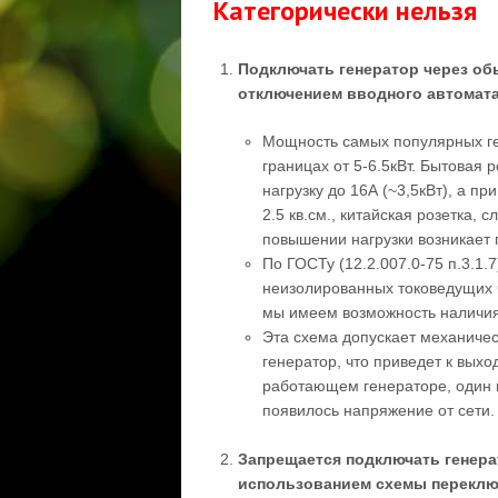
Категорически нельзя
Подключать генератор через об
отключением вводного автомата
Мощность самых популярных ге
границах от 5-6.5кВт. Бытовая 
нагрузку до 16А (~3,5кВт), а п
2.5 кв.см., китайская розетка, 
повышении нагрузки возникает
По ГОСТу (12.2.007.0-75 п.3.1.
неизолированных токоведущих ч
мы имеем возможность наличия
Эта схема допускает механиче
генератор, что приведет к выхо
работающем генераторе, один и
появилось напряжение от сети.
Запрещается подключать генера
использованием схемы переключ