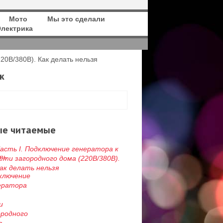
Мото
Мы это сделали
Электрика
20В/380В). Как делать нельзя
к
ые читаемые
асть I. Подключение генератора к
ети загородного дома (220В/380В).
ак делать нельзя