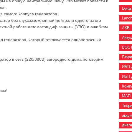
ры на общую нейтральную шину. Это может привести к
роя.
Delta
я самого корпуса генератора.
Lanc
атор без глухозаземленной нейтрали одного из его
рректной работе автоматов диф.защиты (УЗО) и ошибкам
АКБ
Акку
од генератора, который отключается однополюсным
ВОС
Гибр
ратор в сеть (220/380В) загородного дома поговорим
ИБП 
ИБП 
Комп
иях!
МАП
Теор
акку
диаг