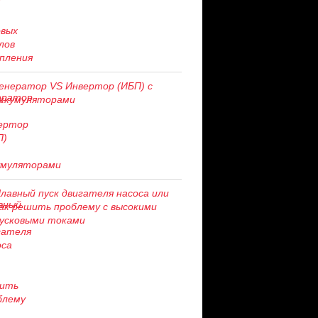
енератор VS Инвертор (ИБП) с
ккумуляторами
лавный пуск двигателя насоса или
ак решить проблему c высокими
усковыми токами