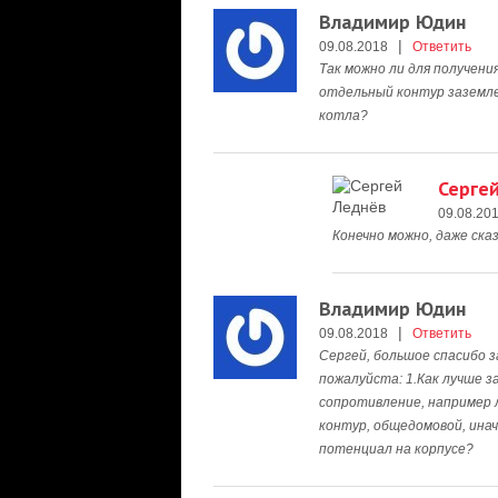
Владимир Юдин
|
09.08.2018
Ответить
Так можно ли для получени
отдельный контур заземле
котла?
Серге
09.08.20
Конечно можно, даже сказ
Владимир Юдин
|
09.08.2018
Ответить
Сергей, большое спасибо 
пожалуйста: 1.Как лучше з
сопротивление, например 
контур, общедомовой, инач
потенциал на корпусе?