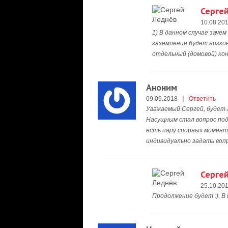
Серге
10.08.20
1) В данном случае заче
заземление будет низкое
отдельный (домовой) ко
Аноним
|
09.09.2018
Ответить
Уважаемый Сергей, будет 
Насущным стал вопрос под
есть пару спорных момент
индивидуально задать вопр
Серге
25.10.20
Продолжение будет :). В