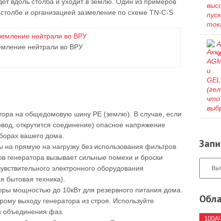
дёт вдоль столба и уходит в землю. Один из примеров
столбе и организацией зазмеление по схеме TN-C-S
А
емление нейтрали во ВРУ
ч
тора на общедомовую шину PE (землю). В случае, если
ровод, открутится соединение) опасное напряжение
борах вашего дома.
Запи
 на прямую на нагрузку без использования фильтров
ов генератора вызывает сильные помехи и броски
увствительного электронного оборудования
ая бытовая техника).
оры мощностью до 10кВт для резервного питания дома.
Обла
рому выходу генератора из строя. Используйте
й объединения фаз.
100А