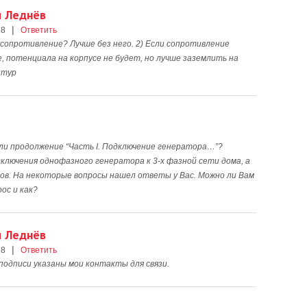
й Леднёв
|
18
Ответить
м сопротивление? Лучше без него. 2) Если сопротивление
, потенциала на корпусе не будет, но лучше заземлить на
нтур
ли продолжение “Часть I. Подключение генератора…”?
ключения однофазного генератора к 3-х фазной сети дома, а
ов. На некоторые вопросы нашел ответы у Вас. Можно ли Вам
ос и как?
й Леднёв
|
18
Ответить
 подписи указаны мои контакты для связи.