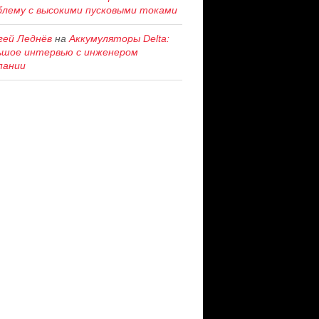
блему c высокими пусковыми токами
гей Леднёв
на
Аккумуляторы Delta:
ьшое интервью с инженером
пании