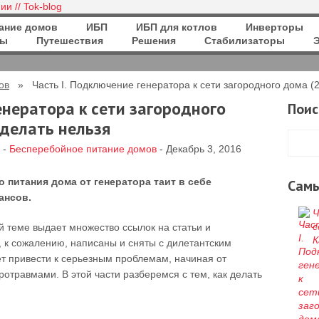
ание домов
ИБП
ИБП для котлов
Инверторы
ры
Путешествия
Решения
Стабилизаторы
ов
» Часть I. Подключение генератора к сети загородного дома (2
енератора к сети загородного
Поис
 делать нельзя
-
Бесперебойное питание домов
- Декабрь 3, 2016
 питания дома от генератора таит в себе
Сам
ансов.
Ч
с
й теме выдает множество ссылок на статьи и
К
, к сожалению, написаны и сняты с дилетантским
т привести к серьезным проблемам, начиная от
ротравмами. В этой части разберемся с тем, как делать