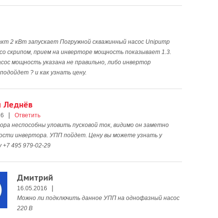
кт 2 кВт запускает Погружной скважинный насос Unipump
со скрипом, прием на инверторе мощность показывает 1.3.
асос мощность указана не правильно, либо инвертор
одойдет ? и как узнать цену.
й Леднёв
|
16
Ответить
ора неспособны уловить пусковой ток, видимо он заметно
сти инвертора. УПП пойдет. Цену вы можете узнать у
 +7 495 979-02-29
Дмитрий
|
16.05.2016
Можно ли подключить данное УПП на однофазный насос
220 В