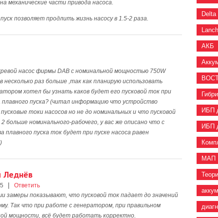
 на механические части привода насоса.
Delta
пуск позволяет продлить жизнь насосу в 1.5-2 раза.
Lanc
АКБ
Акку
хревой насос фирмы DAB с номинальной мощностью 750W
ВОС
в несколько раз больше ,так как планирую использовать
атором хотел бы узнать каков будет его пусковой ток при
Гибр
 плавного пуска? (читал информацию что устройство
ИБП 
пусковые токи насосов но не до номинальных и что пусковой
 2 больше номинального-рабочего, у вас же описано что с
ИБП 
 плавного пуска ток будет при пуске насоса равен
Комп
)
МАП
й Леднёв
Теор
|
15
Ответить
акку
ши замеры показывают, что пусковой ток падает до значений
му. Так что при работе с генератором, при правильном
диаг
ной мощности, всё будет работать корректно.