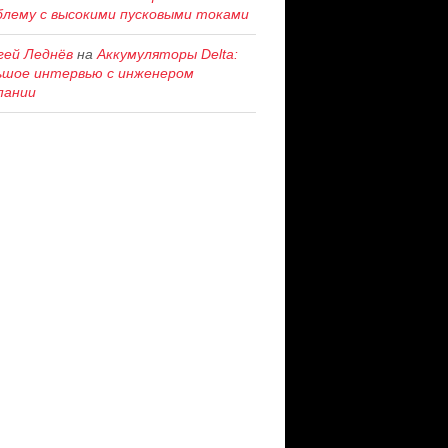
блему c высокими пусковыми токами
гей Леднёв
на
Аккумуляторы Delta:
ьшое интервью с инженером
пании