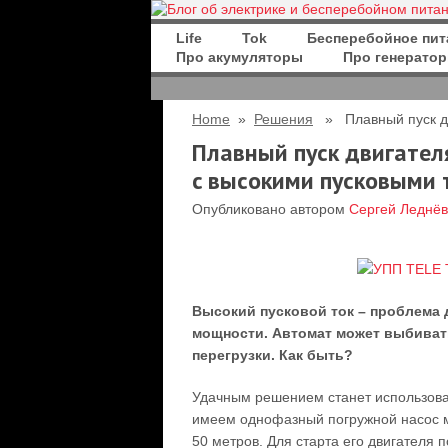
Life
Tok
Бесперебойное пит
Про акумуляторы
Про генерато
Home
»
Решения
» Плавный пуск дви
Плавный пуск двигател
c высокими пусковыми 
Опубликовано автором
Сергей Леднёв
Высокий пусковой ток – проблема 
мощности. Автомат может выбивать
перегрузки. Как быть?
Удачным решением станет использова
имеем однофазный погружной насос м
50 метров. Для старта его двигателя п