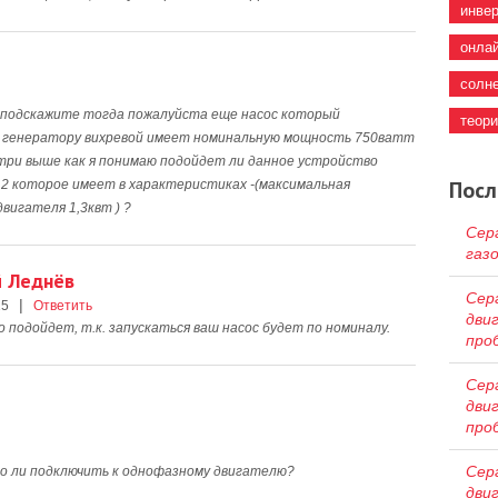
инве
онла
солн
 подскажите тогда пожалуйста еще насос который
теор
к генератору вихревой имеет номинальную мощность 750ватт
 три выше как я понимаю подойдет ли данное устройство
Посл
.2 которое имеет в характеристиках -(максимальная
вигателя 1,3квт ) ?
Сер
газ
й Леднёв
Сер
|
15
Ответить
дви
подойдет, т.к. запускаться ваш насос будет по номиналу.
про
Сер
дви
про
Сер
но ли подключить к однофазному двигателю?
дви