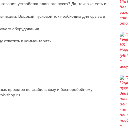
зования устройства плавного пуска? Да, таковые есть и
льниками. Высокий пусковой ток необходим для срыва в
рочего оборудования
Г
а
ду ответить в комментариях!
П
к
п
ных проектов по стабильному и бесперебойному
ok-shop.ru