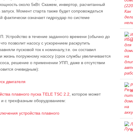
ощность около 5кВт. Скажем, инвертор, расчитанный
 запуск. Момент старта также будет сопровождаться
й фактически означает гидроудар по системе
И
. Устройство в течение заданного времени (обычно до
а
что позволит насосу с ускорением раскрутить
равняли пусковой ток к номиналу,т.е. он составил
и жизнь погружному насосу (срок службы увеличивается
насоса, решение о применении УПП, даже в отсутствии
новится очевидным):
Р
а
йства плавного пуска TELE TSC 2.2
, которое может
к и с трехфазным оборудованием:
Л
о