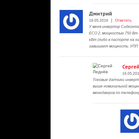
Дмитрий
|
16.05.2016
Ответить
У меня инвертор Сибконта
ЕСО 2, мощностью 750 Вт 
кВт (либо в паспорте на н
завышает мощность. УПП п
Серге
16.05.20
Токовые датчики инверт
выше номинальной мощно
менеджеров по телефону