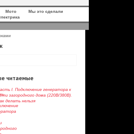
Мото
Мы это сделали
Электрика
оками
к
ые читаемые
асть I. Подключение генератора к
ети загородного дома (220В/380В).
ак делать нельзя