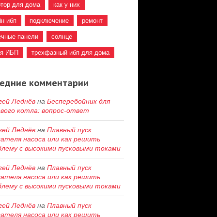
ртор для дома
как у них
йн ибп
подключение
ремонт
ечные панели
солнце
ия ИБП
трехфазный ибп для дома
едние комментарии
гей Леднёв
на
Бесперебойник для
ового котла: вопрос-ответ
гей Леднёв
на
Плавный пуск
гателя насоса или как решить
блему c высокими пусковыми токами
гей Леднёв
на
Плавный пуск
гателя насоса или как решить
блему c высокими пусковыми токами
гей Леднёв
на
Плавный пуск
гателя насоса или как решить