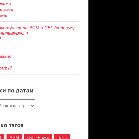
ккумуляторы AGM и GEL (гелевые):
то выбрать?
си по датам
ко тэгов
Ч
AGM
CyberPower
Delta