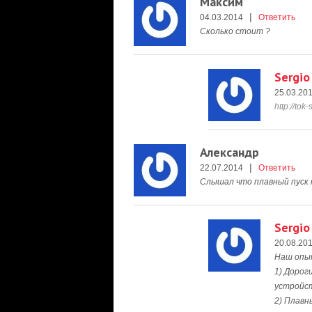
Максим
|
04.03.2014
Ответить
Сколько стоит ?
Sergio
25.03.20
http://tok
Александр
|
22.07.2014
Ответить
Слышал что плавный пуск п
Sergio
20.08.20
Наш опы
1) Дорог
устройст
2) Плавн