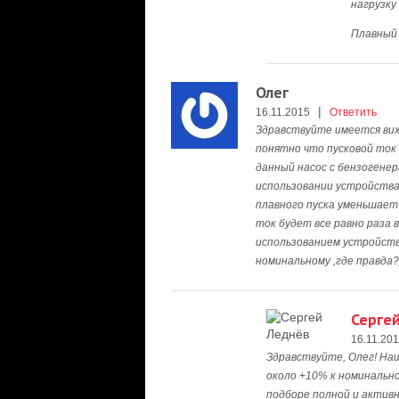
нагрузку
Плавный 
Олег
|
16.11.2015
Ответить
Здравствуйте имеется ви
понятно что пусковой ток 
данный насос с бензогенер
использовании устройства
плавного пуска уменьшает 
ток будет все равно раза в
использованием устройства
номинальному ,где правда?
Серге
16.11.20
Здравствуйте, Олег! На
около +10% к номинально
подборе полной и актив