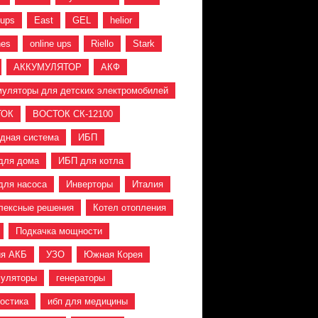
 ups
East
GEL
helior
hes
online ups
Riello
Stark
АККУМУЛЯТОР
АКФ
муляторы для детских электромобилей
ТОК
ВОСТОК СК-12100
идная система
ИБП
для дома
ИБП для котла
для насоса
Инверторы
Италия
лексные решения
Котел отопления
Подкачка мощности
ия АКБ
УЗО
Южная Корея
муляторы
генераторы
ностика
ибп для медицины