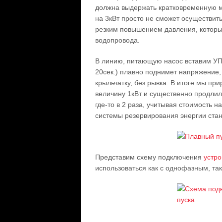
должна выдержать кратковременную м
на 3кВт просто не сможет осуществить
резким повышением давления, которы
водопровода.
В линию, питающую насос вставим УПП
20сек.) плавно поднимет напряжение, 
крыльчатку, без рывка. В итоге мы при
величину 1кВт и существенно продлил
где-то в 2 раза, учитывая стоимость 
системы резервирования энергии ста
Представим схему подключения
устро
использоваться как с однофазным, та