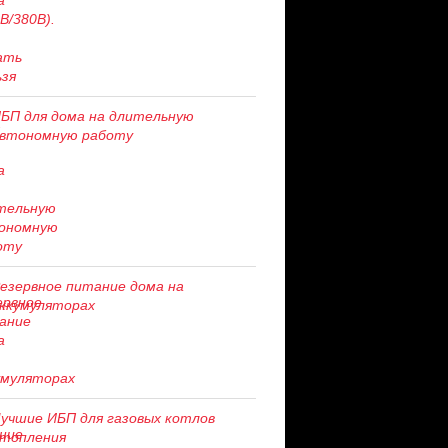
БП для дома на длительную
втономную работу
езервное питание дома на
ккумуляторах
учшие ИБП для газовых котлов
топления