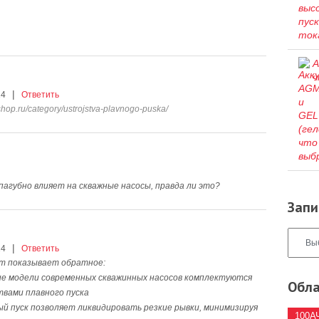
А
ч
|
14
Ответить
-shop.ru/category/ustrojstva-plavnogo-puska/
агубно влияет на скважные насосы, правда ли это?
Запи
|
14
Ответить
т показывает обратное:
ие модели современных скважинных насосов комплектуются
Обла
вами плавного пуска
ый пуск позволяет ликвидировать резкие рывки, минимизируя
100А