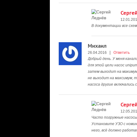
Серге
12.01.20
В документации все схе
Михаил
|
26.04.2016
Ответить
Добрый день. У меня кана
для этой цели насос unipum
затем выходит на макимум
не выходит на максимум, 
насоса другие включались 
Серге
12.05.20
Часто погружные насосы
Установите УЗО с номин
него, всё должно работа