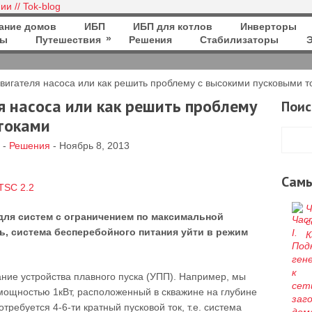
ание домов
ИБП
ИБП для котлов
Инверторы
»
ры
Путешествия
Решения
Стабилизаторы
гателя насоса или как решить проблему c высокими пусковыми т
я насоса или как решить проблему
Поис
токами
-
Решения
- Ноябрь 8, 2013
Сам
Ч
для систем с ограничением по максимальной
с
, система бесперебойного питания уйти в режим
К
ние устройства плавного пуска (УПП). Например, мы
ощностью 1кВт, расположенный в скважине на глубине
отребуется 4-6-ти кратный пусковой ток, т.е. система