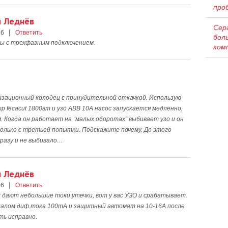
про
й Леднёв
Сер
|
16
Ответить
бол
мы с трехфазным подключением.
ком
лизационный колодец с принудительной откачкой. Использую
p fecacut 1800вт и узо АВВ 10А насос запускается медленно,
. Когда он работает на “малых оборотах” выбивает узо и он
только с третьей попытки. Подскажите почему. До этого
сразу и не выбивало…
й Леднёв
|
16
Ответить
 дают небольшие токи утечки, вот у вас УЗО и срабатывает.
алом диф.тока 100mA и защитный автомат на 10-16А после
ть исправно.