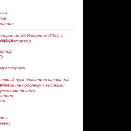
енератор VS Инвертор (ИБП) с
ккумуляторами
лавный пуск двигателя насоса или
ак решить проблему c высокими
усковыми токами