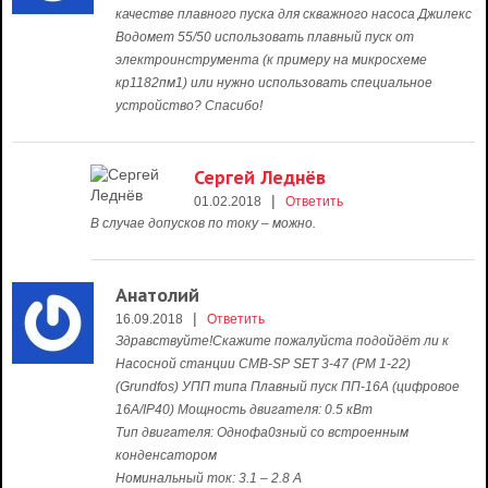
качестве плавного пуска для скважного насоса Джилекс
Водомет 55/50 использовать плавный пуск от
электроинструмента (к примеру на микросхеме
кр1182пм1) или нужно использовать специальное
устройство? Спасибо!
Сергей Леднёв
|
01.02.2018
Ответить
В случае допусков по току – можно.
Анатолий
|
16.09.2018
Ответить
Здравствуйте!Скажите пожалуйста подойдёт ли к
Насосной станции CMB-SP SET 3-47 (PM 1-22)
(Grundfos) УПП типа Плавный пуск ПП-16А (цифровое
16А/IP40) Мощность двигателя: 0.5 кВт
Тип двигателя: Однофа0зный со встроенным
конденсатором
Номинальный ток: 3.1 – 2.8 А