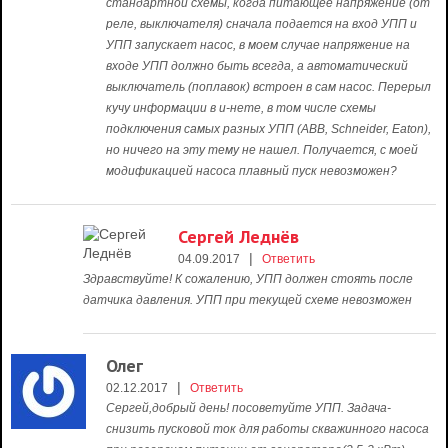
стандартной схемы, когда питающее напряжение (от
реле, выключателя) сначала подается на вход УПП и
УПП запускает насос, в моем случае напряжение на
входе УПП должно быть всегда, а автоматический
выключатель (поплавок) встроен в сам насос. Перерыл
кучу информации в и-нете, в том числе схемы
подключения самых разных УПП (ABB, Schneider, Eaton),
но ничего на эту тему не нашел. Получается, с моей
модификацией насоса плавный пуск невозможен?
Сергей Леднёв
|
04.09.2017
Ответить
Здравствуйте! К сожалению, УПП должен стоять после
датчика давления. УПП при текущей схеме невозможен
Олег
|
02.12.2017
Ответить
Сергей,добрый день! посоветуйте УПП. Задача-
снизить пусковой ток для работы скважинного насоса