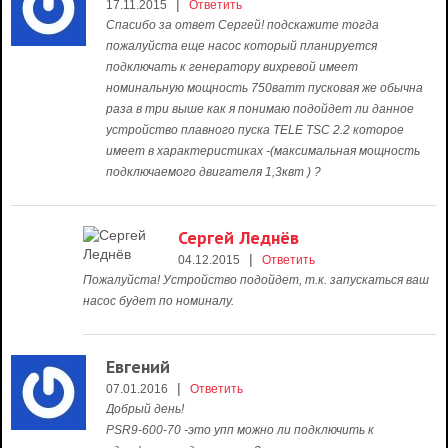
|
17.11.2015
Ответить
Спасибо за ответ Сергей! подскажите тогда
пожалуйста еще насос который планируется
подключать к генератору вихревой имеет
номинальную мощность 750ватт пусковая же обычна
раза в три выше как я понимаю подойдет ли данное
устройство плавного пуска TELE TSC 2.2 которое
имеет в характеристиках -(максимальная мощность
подключаемого двигателя 1,3квт ) ?
Сергей Леднёв
|
04.12.2015
Ответить
Пожалуйста! Устройство подойдет, т.к. запускаться ваш
насос будет по номиналу.
Евгений
|
07.01.2016
Ответить
Добрый день!
PSR9-600-70 -это упп можно ли подключить к