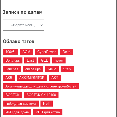
Записи по датам
Облако тэгов
100АЧ
AGM
CyberPower
Delta
Delta ups
East
GEL
helior
Lanches
online ups
Riello
Stark
АКБ
АККУМУЛЯТОР
АКФ
Аккумуляторы для детских электромобилей
ВОСТОК
ВОСТОК СК-12100
Гибридная система
ИБП
ИБП для дома
ИБП для котла