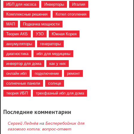
ИБП для насоса
Инверторы
Италия
Комплексные решения
Котел отопления
МАП
Подкачка мощности
Теория АКБ
УЗО
Южная Корея
аккумуляторы
генераторы
диагностика
ибп для медицины
инвертор для дома
как у них
онлайн ибп
подключение
ремонт
солнечные панели
солнце
теория ИБП
трехфазный ибп для дома
Последние комментарии
Сергей Леднёв
на
Бесперебойник для
газового котла: вопрос-ответ