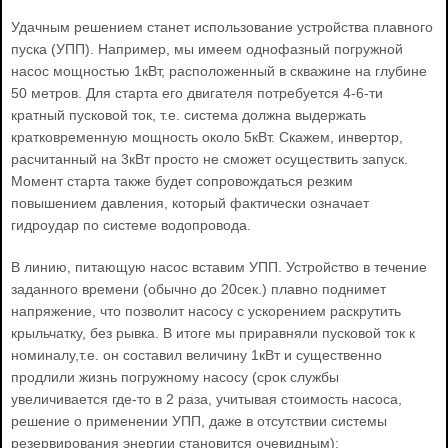
Удачным решением станет использование устройства плавного
пуска (УПП). Например, мы имеем однофазный погружной
насос мощностью 1кВт, расположенный в скважине на глубине
50 метров. Для старта его двигателя потребуется 4-6-ти
кратный пусковой ток, т.е. система должна выдержать
кратковременную мощность около 5кВт. Скажем, инвертор,
расчитанный на 3кВт просто не сможет осуществить запуск.
Момент старта также будет сопровождаться резким
повышением давления, который фактически означает
гидроудар по системе водопровода.
В линию, питающую насос вставим УПП. Устройство в течение
заданного времени (обычно до 20сек.) плавно поднимет
напряжение, что позволит насосу с ускорением раскрутить
крыльчатку, без рывка. В итоге мы приравняли пусковой ток к
номиналу,т.е. он составил величину 1кВт и существенно
продлили жизнь погружному насосу (срок службы
увеличивается где-то в 2 раза, учитывая стоимость насоса,
решение о применении УПП, даже в отсутствии системы
резервирования энергии становится очевидным):