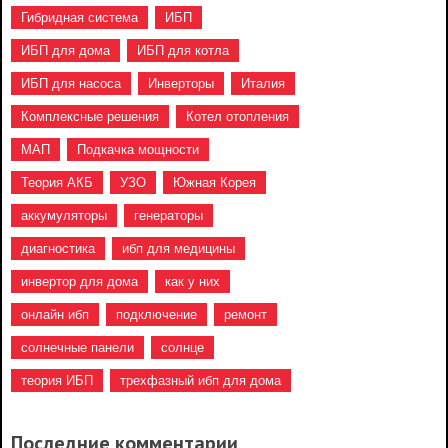
Гибридная система
ИБП
ИБП для дома
ИБП для котла
ИБП для насоса
Инверторы
Италия
Комплексные решения
Котел отопления
МАП
Подкачка мощности
Теория АКБ
УЗО
Южная Корея
аккумуляторы
генераторы
диагностика
ибп для медицины
инвертор для дома
как у них
онлайн ибп
подключение
ремонт
солнечные панели
солнце
теория ИБП
трехфазный ибп для дома
Последние комментарии