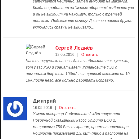
запускается медленно, затем выходит на макимум.
Когда он работает на “малых оборотах” выбивает узо
и он не выходит на максимум, только с третьей
попытки. Подскажите почему. До этого насоса другие
включались сразу и не выбивало…
Сергей Леднёв
|
12.05.2016
Ответить
Часто погружные насосы дают небольшие токи утечки,
вот у вас УЗО и срабатывает. Установите УЗО с
номиналом диф.тока 100mA и защитный автомат на 10-
16А после него, всё должно работать исправно.
Дмитрий
|
16.05.2016
Ответить
У меня инвертор Сибконтакт 2 кВт запускает
Погружной скважинный насос Unipump ЕСО 2,
мощностью 750 Вт со скрипом, прием на инверторе
мощность показывает 1.3. кВт (либо в паспорте на