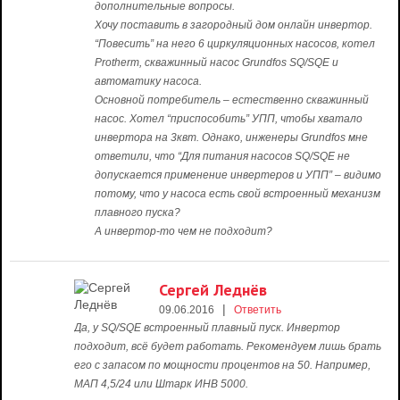
дополнительные вопросы.
Хочу поставить в загородный дом онлайн инвертор.
“Повесить” на него 6 циркуляционных насосов, котел
Protherm, скважинный насос Grundfos SQ/SQE и
автоматику насоса.
Основной потребитель – естественно скважинный
насос. Хотел “приспособить” УПП, чтобы хватало
инвертора на 3квт. Однако, инженеры Grundfos мне
ответили, что “Для питания насосов SQ/SQE не
допускается применение инвертеров и УПП” – видимо
потому, что у насоса есть свой встроенный механизм
плавного пуска?
А инвертор-то чем не подходит?
Сергей Леднёв
|
09.06.2016
Ответить
Да, у SQ/SQE встроенный плавный пуск. Инвертор
подходит, всё будет работать. Рекомендуем лишь брать
его с запасом по мощности процентов на 50. Например,
МАП 4,5/24 или Штарк ИНВ 5000.