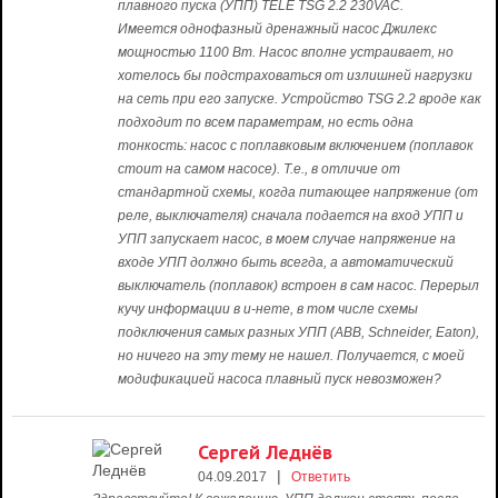
плавного пуска (УПП) TELE TSG 2.2 230VAC.
Имеется однофазный дренажный насос Джилекс
мощностью 1100 Вт. Насос вполне устраивает, но
хотелось бы подстраховаться от излишней нагрузки
на сеть при его запуске. Устройство TSG 2.2 вроде как
подходит по всем параметрам, но есть одна
тонкость: насос с поплавковым включением (поплавок
стоит на самом насосе). Т.е., в отличие от
стандартной схемы, когда питающее напряжение (от
реле, выключателя) сначала подается на вход УПП и
УПП запускает насос, в моем случае напряжение на
входе УПП должно быть всегда, а автоматический
выключатель (поплавок) встроен в сам насос. Перерыл
кучу информации в и-нете, в том числе схемы
подключения самых разных УПП (ABB, Schneider, Eaton),
но ничего на эту тему не нашел. Получается, с моей
модификацией насоса плавный пуск невозможен?
Сергей Леднёв
|
04.09.2017
Ответить