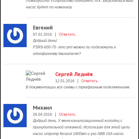
Пожалуйста! Устройство подойдет, т.к. запускаться ваш
насос будет по номиналу.
Евгений
|
07.01.2016
Ответить
Добрый день!
PSR9-600-70 -это упп можно ли подключить к
однофазному двигателю?
Сергей Леднёв
|
12.01.2016
Ответить
В документации все схемы с трехфазным подключением.
Михаил
|
26.04.2016
Ответить
Добрый день. У меня канализационный колодец с
принудительной откачкой. Использую для этой цели
насос unipump fecacut 1800вт и узо АВВ 10А насос