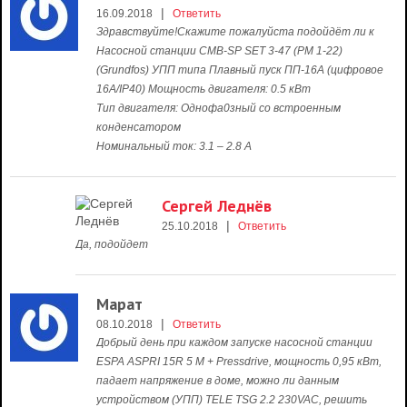
|
16.09.2018
Ответить
Здравствуйте!Скажите пожалуйста подойдёт ли к
Насосной станции CMB-SP SET 3-47 (PM 1-22)
(Grundfos) УПП типа Плавный пуск ПП-16А (цифровое
16А/IP40) Мощность двигателя: 0.5 кВт
Тип двигателя: Однофа0зный со встроенным
конденсатором
Номинальный ток: 3.1 – 2.8 А
Сергей Леднёв
|
25.10.2018
Ответить
Да, подойдет
Марат
|
08.10.2018
Ответить
Добрый день при каждом запуске насосной станции
ESPA ASPRI 15R 5 M + Pressdrive, мощность 0,95 кВт,
падает напряжение в доме, можно ли данным
устройством (УПП) TELE TSG 2.2 230VAC, решить