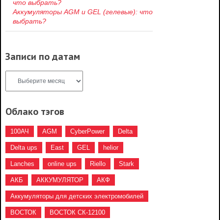
Аккумуляторы AGM и GEL (гелевые): что
выбрать?
Записи по датам
Облако тэгов
100АЧ
AGM
CyberPower
Delta
Delta ups
East
GEL
helior
Lanches
online ups
Riello
Stark
АКБ
АККУМУЛЯТОР
АКФ
Аккумуляторы для детских электромобилей
ВОСТОК
ВОСТОК СК-12100