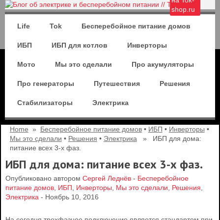
на Tok-
shop.ru
Life
Tok
Бесперебойное питание домов
ИБП
ИБП для котлов
Инверторы
Мото
Мы это сделали
Про акумуляторы
Про генераторы
Путешествия
Решения
Стабилизаторы
Электрика
Home
»
Бесперебойное питание домов
•
ИБП
•
Инверторы
•
Мы это сделали
•
Решения
•
Электрика
» ИБП для дома:
питание всех 3-х фаз.
ИБП для дома: питание всех 3-х фаз.
Опубликовано автором
Сергей Леднёв
-
Бесперебойное
питание домов
,
ИБП
,
Инверторы
,
Мы это сделали
,
Решения
,
Электрика
- Ноябрь 10, 2016
На сегодня трехфазное подключение является стандартом при