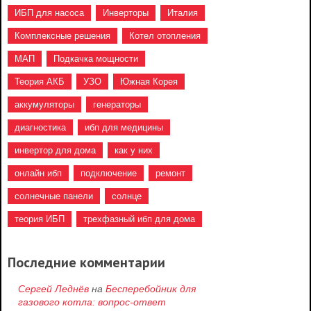
ИБП для насоса
Инверторы
Италия
Комплексные решения
Котел отопления
МАП
Подкачка мощности
Теория АКБ
УЗО
Южная Корея
аккумуляторы
генераторы
диагностика
ибп для медицины
инвертор для дома
как у них
онлайн ибп
подключение
ремонт
солнечные панели
солнце
теория ИБП
трехфазный ибп для дома
Последние комментарии
Сергей Леднёв
на
Бесперебойник для
газового котла: вопрос-ответ