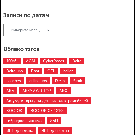
Записи по датам
Облако тэгов
100АЧ
AGM
CyberPower
Delta
Delta ups
East
GEL
helior
Lanches
online ups
Riello
Stark
АКБ
АККУМУЛЯТОР
АКФ
Аккумуляторы для детских электромобилей
ВОСТОК
ВОСТОК СК-12100
Гибридная система
ИБП
ИБП для дома
ИБП для котла