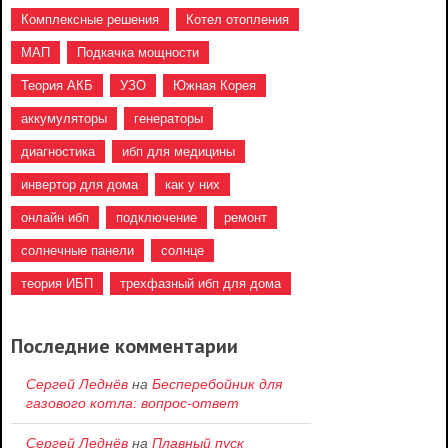
Комплексные решения
Котел отопления
МАП
Подкачка мощности
Теория АКБ
УЗО
Южная Корея
аккумуляторы
генераторы
диагностика
ибп для медицины
инвертор для дома
как у них
онлайн ибп
подключение
ремонт
солнечные панели
солнце
теория ИБП
трехфазный ибп для дома
Последние комментарии
Сергей Леднёв
на
Бесперебойник для
газового котла: вопрос-ответ
Сергей Леднёв
на
Плавный пуск