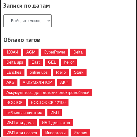
Записи по датам
Облако тэгов
100АЧ
AGM
CyberPower
Delta
Delta ups
East
GEL
helior
Lanches
online ups
Riello
Stark
АКБ
АККУМУЛЯТОР
АКФ
Аккумуляторы для детских электромобилей
ВОСТОК
ВОСТОК СК-12100
Гибридная система
ИБП
ИБП для дома
ИБП для котла
ИБП для насоса
Инверторы
Италия