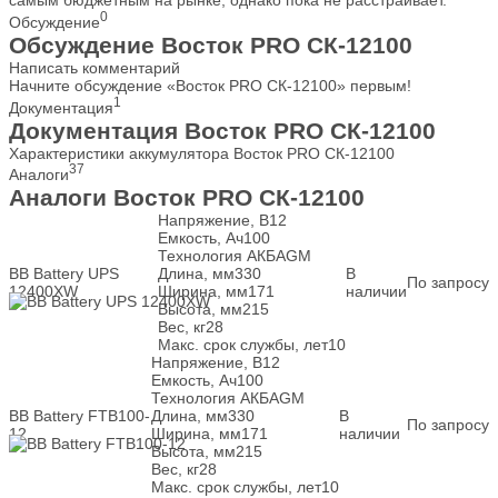
самым бюджетным на рынке, однако пока не расстраивает.
0
Обсуждение
Обсуждение Восток PRO СК-12100
Написать комментарий
Начните обсуждение «Восток PRO СК-12100» первым!
1
Документация
Документация Восток PRO СК-12100
Характеристики аккумулятора Восток PRO СК-12100
37
Аналоги
Аналоги Восток PRO СК-12100
Напряжение, В
12
Емкость, Ач
100
Технология АКБ
AGM
BB Battery UPS
Длина, мм
330
В
По запросу
12400XW
Ширина, мм
171
наличии
Высота, мм
215
Вес, кг
28
Макс. срок службы, лет
10
Напряжение, В
12
Емкость, Ач
100
Технология АКБ
AGM
BB Battery FTB100-
Длина, мм
330
В
По запросу
12
Ширина, мм
171
наличии
Высота, мм
215
Вес, кг
28
Макс. срок службы, лет
10