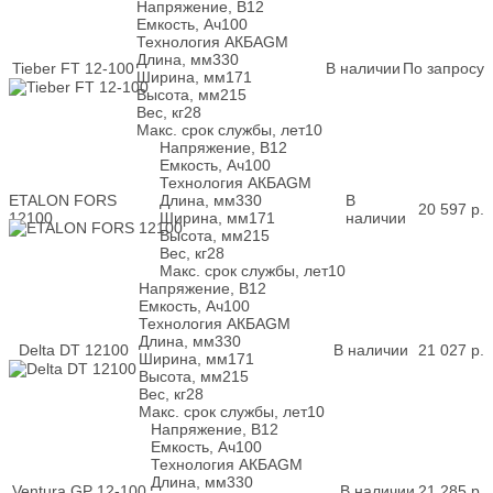
Напряжение, В
12
Емкость, Ач
100
Технология АКБ
AGM
Длина, мм
330
Tieber FT 12-100
В наличии
По запросу
Ширина, мм
171
Высота, мм
215
Вес, кг
28
Макс. срок службы, лет
10
Напряжение, В
12
Емкость, Ач
100
Технология АКБ
AGM
ETALON FORS
Длина, мм
330
В
20 597
р.
12100
Ширина, мм
171
наличии
Высота, мм
215
Вес, кг
28
Макс. срок службы, лет
10
Напряжение, В
12
Емкость, Ач
100
Технология АКБ
AGM
Длина, мм
330
Delta DT 12100
В наличии
21 027
р.
Ширина, мм
171
Высота, мм
215
Вес, кг
28
Макс. срок службы, лет
10
Напряжение, В
12
Емкость, Ач
100
Технология АКБ
AGM
Длина, мм
330
Ventura GP 12-100
В наличии
21 285
р.