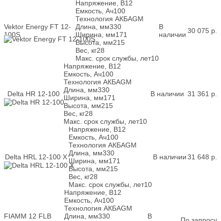
Напряжение, В
12
Емкость, Ач
100
Технология АКБ
AGM
Vektor Energy FT 12-
Длина, мм
330
В
30 075
р.
100S
Ширина, мм
171
наличии
Высота, мм
215
Вес, кг
28
Макс. срок службы, лет
10
Напряжение, В
12
Емкость, Ач
100
Технология АКБ
AGM
Длина, мм
330
Delta HR 12-100
В наличии
31 361
р.
Ширина, мм
171
Высота, мм
215
Вес, кг
28
Макс. срок службы, лет
10
Напряжение, В
12
Емкость, Ач
100
Технология АКБ
AGM
Длина, мм
330
Delta HRL 12-100 X
В наличии
31 648
р.
Ширина, мм
171
Высота, мм
215
Вес, кг
28
Макс. срок службы, лет
10
Напряжение, В
12
Емкость, Ач
100
Технология АКБ
AGM
FIAMM 12 FLB
Длина, мм
330
В
По запросу