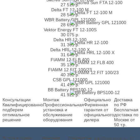
27 516
р.
Delta FT 12-100 M
28 545
р.
WBR Battery GPL 121000
28 690
р.
Vektor Energy FT 12-100S
30 075
р.
Delta HR 12-100
31 361
р.
Delta HRL 12-100 X
31 648
р.
FIAMM 12 FLB 400
35 133
р.
FIAMM 12 FIT 100/23
40 352
р.
CSB GPL 121000
41 497
р.
BB Battery BPS100-12
41 922
р.
Консультации
Монтаж
Официально
Доставка
Квалифицированно
Профессиональная
Фирменная
по РФ
подберем
установка и
гарантия от
Бесплатная
оптимальное
обслуживание
официального
доставка по
решение
оборудования
дилера
Москве от
50 т.р.
Услуги и сервис
Компания
Покупателю
info@tok-shop.ru
+7