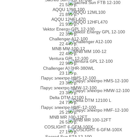
21 528
р.
AQQU 12ML100
21 851
р.
AQQU 12HFL470
21 932
р.
Vektor Energy GPL 12-100
22 354
р.
Challenger A12-100
22 440
р.
MNB MM 100-12
22 482
р.
Ventura GPL 12-100
22 903
р.
Challenger A12HR-380WL
23 125
р.
Парус электро HMS-12-100
23 302
р.
Парус электро HMW-12-100
23 389
р.
Delta DTM 12100 L
24 734
р.
Парус электро HMF-12-100
25 250
р.
MNB MR 100-12FT
26 520
р.
COSLIGHT 6-GFM-100X
27 193
р.
Sacred Sun FTA 12-100