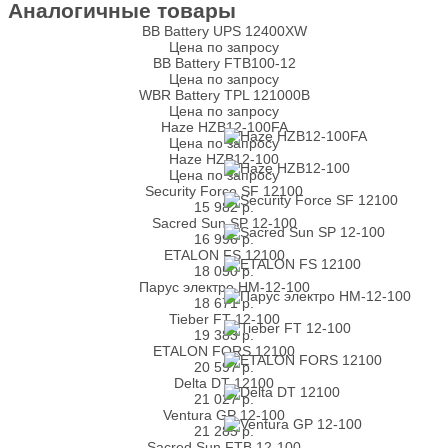
Аналогичные товары
BB Battery UPS 12400XW
Цена по запросу
BB Battery FTB100-12
Цена по запросу
WBR Battery TPL 121000B
Цена по запросу
Haze HZB12-100FA
Цена по запросу
Haze HZB12-100
Цена по запросу
Security Force SF 12100
15 982
р.
Sacred Sun SP 12-100
16 996
р.
ETALON FS 12100
18 050
р.
Парус электро HM-12-100
18 671
р.
Tieber FT 12-100
19 383
р.
ETALON FORS 12100
20 597
р.
Delta DT 12100
21 027
р.
Ventura GP 12-100
21 285
р.
Sacred Sun FTB 12-100