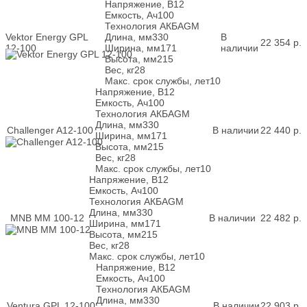
Напряжение, В
12
Емкость, Ач
100
Технология АКБ
AGM
Vektor Energy GPL
Длина, мм
330
В
22 354
р.
12-100
Ширина, мм
171
наличии
Высота, мм
215
Вес, кг
28
Макс. срок службы, лет
10
Напряжение, В
12
Емкость, Ач
100
Технология АКБ
AGM
Длина, мм
330
Challenger A12-100
В наличии
22 440
р.
Ширина, мм
171
Высота, мм
215
Вес, кг
28
Макс. срок службы, лет
10
Напряжение, В
12
Емкость, Ач
100
Технология АКБ
AGM
Длина, мм
330
MNB MM 100-12
В наличии
22 482
р.
Ширина, мм
171
Высота, мм
215
Вес, кг
28
Макс. срок службы, лет
10
Напряжение, В
12
Емкость, Ач
100
Технология АКБ
AGM
Длина, мм
330
Ventura GPL 12-100
В наличии
22 903
р.