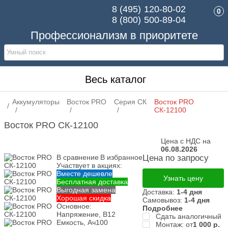
8 (495)
120-80-02
0
8 (800)
500-89-04
Профессионализм в приоритете
Весь каталог
Аккумуляторы
Восток PRO
Серия СК
Восток PRO
СК-12100
Восток PRO СК-12100
Цена с НДС на
06.08.2026
В сравнение
В избранное
Цена по запросу
Участвует в акциях:
Вместе дешевле
Узнать цену
Бесплатная доставка
Выгодная замена
Доставка:
1-4 дня
Хорошая скидка
Самовывоз:
1-4 дня
Основное:
Подробнее
Напряжение, В
12
Сдать аналогичный
Емкость, Ач
100
Монтаж: от
1 000
р.