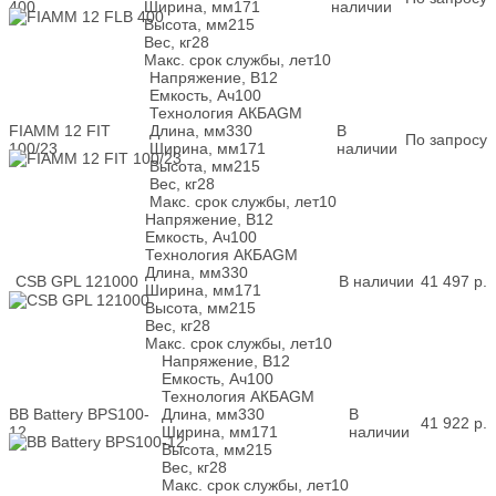
400
Ширина, мм
171
наличии
Высота, мм
215
Вес, кг
28
Макс. срок службы, лет
10
Напряжение, В
12
Емкость, Ач
100
Технология АКБ
AGM
FIAMM 12 FIT
Длина, мм
330
В
По запросу
100/23
Ширина, мм
171
наличии
Высота, мм
215
Вес, кг
28
Макс. срок службы, лет
10
Напряжение, В
12
Емкость, Ач
100
Технология АКБ
AGM
Длина, мм
330
CSB GPL 121000
В наличии
41 497
р.
Ширина, мм
171
Высота, мм
215
Вес, кг
28
Макс. срок службы, лет
10
Напряжение, В
12
Емкость, Ач
100
Технология АКБ
AGM
BB Battery BPS100-
Длина, мм
330
В
41 922
р.
12
Ширина, мм
171
наличии
Высота, мм
215
Вес, кг
28
Макс. срок службы, лет
10