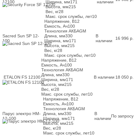
12100
Ширина, мм
171
наличии
Высота, мм
215
Вес, кг
28
Макс. срок службы, лет
10
Напряжение, В
12
Емкость, Ач
100
Технология АКБ
AGM
Sacred Sun SP 12-
Длина, мм
330
В
16 996
р.
100
Ширина, мм
171
наличии
Высота, мм
215
Вес, кг
28
Макс. срок службы, лет
10
Напряжение, В
12
Емкость, Ач
100
Технология АКБ
AGM
Длина, мм
330
ETALON FS 12100
В наличии
18 050
р.
Ширина, мм
171
Высота, мм
215
Вес, кг
28
Макс. срок службы, лет
10
Напряжение, В
12
Емкость, Ач
100
Технология АКБ
AGM
Парус электро HM-
Длина, мм
330
В
По запросу
12-100
Ширина, мм
171
наличии
Высота, мм
215
Вес, кг
28
Макс. срок службы, лет
10