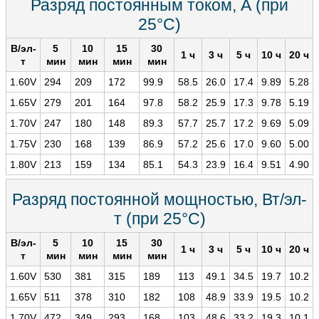
Разряд постоянным током, А (при
25°С)
В/эл-
5
10
15
30
1 ч
3 ч
5 ч
10 ч
20 ч
т
мин
мин
мин
мин
1.60V
294
209
172
99.9
58.5
26.0
17.4
9.89
5.28
1.65V
279
201
164
97.8
58.2
25.9
17.3
9.78
5.19
1.70V
247
180
148
89.3
57.7
25.7
17.2
9.69
5.09
1.75V
230
168
139
86.9
57.2
25.6
17.0
9.60
5.00
1.80V
213
159
134
85.1
54.3
23.9
16.4
9.51
4.90
Разряд постоянной мощностью, Вт/эл-
т (при 25°С)
В/эл-
5
10
15
30
1 ч
3 ч
5 ч
10 ч
20 ч
т
мин
мин
мин
мин
1.60V
530
381
315
189
113
49.1
34.5
19.7
10.2
1.65V
511
378
310
182
108
48.9
33.9
19.5
10.2
1.70V
472
349
293
168
103
48.6
33.2
19.3
10.1