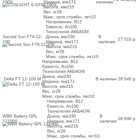
100X
Ширина, мм
171
наличии
Высота, мм
215
Вес, кг
28
Макс. срок службы, лет
10
Напряжение, В
12
Емкость, Ач
100
Технология АКБ
AGM
Sacred Sun FTA 12-
Длина, мм
330
В
27 516
р.
100
Ширина, мм
171
наличии
Высота, мм
215
Вес, кг
28
Макс. срок службы, лет
10
Напряжение, В
12
Емкость, Ач
100
Технология АКБ
AGM
Длина, мм
330
Delta FT 12-100 M
В наличии
28 545
р.
Ширина, мм
171
Высота, мм
215
Вес, кг
28
Макс. срок службы, лет
10
Напряжение, В
12
Емкость, Ач
100
Технология АКБ
AGM
WBR Battery GPL
Длина, мм
330
В
28 690
р.
121000
Ширина, мм
171
наличии
Высота, мм
215
Вес, кг
28
Макс. срок службы, лет
10