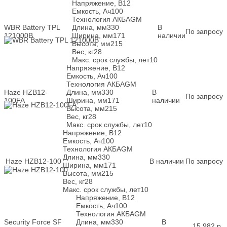
Напряжение, В
12
Емкость, Ач
100
Технология АКБ
AGM
WBR Battery TPL
Длина, мм
330
В
По запросу
121000B
Ширина, мм
171
наличии
Высота, мм
215
Вес, кг
28
Макс. срок службы, лет
10
Напряжение, В
12
Емкость, Ач
100
Технология АКБ
AGM
Haze HZB12-
Длина, мм
330
В
По запросу
100FA
Ширина, мм
171
наличии
Высота, мм
215
Вес, кг
28
Макс. срок службы, лет
10
Напряжение, В
12
Емкость, Ач
100
Технология АКБ
AGM
Длина, мм
330
Haze HZB12-100
В наличии
По запросу
Ширина, мм
171
Высота, мм
215
Вес, кг
28
Макс. срок службы, лет
10
Напряжение, В
12
Емкость, Ач
100
Технология АКБ
AGM
Security Force SF
Длина, мм
330
В
15 982
р.