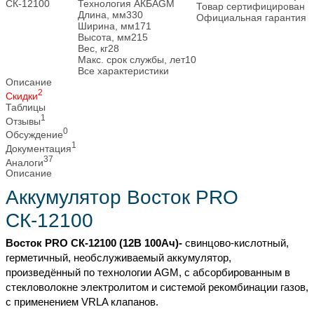
Технология АКБ
AGM
Товар сертифицирован
Длина, мм
330
Официальная гарантия
Ширина, мм
171
Высота, мм
215
Вес, кг
28
Макс. срок службы, лет
10
Все характеристики
Описание
2
Скидки
Таблицы
1
Отзывы
0
Обсуждение
1
Документация
37
Аналоги
Описание
Аккумулятор Восток PRO
СК-12100
Восток PRO СК-12100 (12В 100Ач)-
свинцово-кислотный,
герметичный, необслуживаемый аккумулятор,
произведённый по технологии AGM, с абсорбированным в
стекловолокне электролитом и системой рекомбинации газов,
c применением VRLA клапанов.