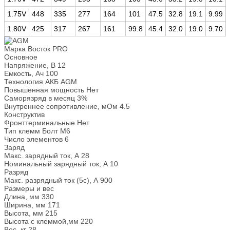
1.75V
448
335
277
164
101
47.5
32.8
19.1
9.99
1.80V
425
317
267
161
99.8
45.4
32.0
19.0
9.70
Марка
Восток PRO
Основное
Напряжение, В
12
Емкость, Ач
100
Технология АКБ
AGM
Повышенная мощность
Нет
Саморязряд в месяц
3%
Внутреннее сопротивление, мОм
4.5
Конструктив
Фронттерминальные
Нет
Тип клемм
Болт М6
Число элементов
6
Заряд
Макс. зарядный ток, А
28
Номинальный зарядный ток, А
10
Разряд
Макс. разрядный ток (5с), А
900
Размеры и вес
Длина, мм
330
Ширина, мм
171
Высота, мм
215
Высота с клеммой,мм
220
Вес, кг
28