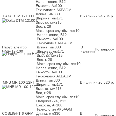
Напряжение, В
12
Емкость, Ач
100
Технология АКБ
AGM
Длина, мм
330
Delta DTM 12100 L
В наличии
24 734
р.
Ширина, мм
171
Высота, мм
215
Вес, кг
28
Макс. срок службы, лет
10
Напряжение, В
12
Емкость, Ач
100
Технология АКБ
AGM
Парус электро
Длина, мм
330
В
По запросу
HMF-12-100
Ширина, мм
171
наличии
Высота, мм
215
Вес, кг
28
Макс. срок службы, лет
10
Напряжение, В
12
Емкость, Ач
100
Технология АКБ
AGM
Длина, мм
330
MNB MR 100-12FT
В наличии
26 520
р.
Ширина, мм
171
Высота, мм
215
Вес, кг
28
Макс. срок службы, лет
10
Напряжение, В
12
Емкость, Ач
100
Технология АКБ
AGM
COSLIGHT 6-GFM-
Длина, мм
330
В
По запросу