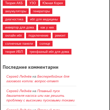
Теория АКБ
УЗО
Южная Корея
аккумуляторы
генераторы
диагностика
ибп для медицины
инвертор для дома
как у них
онлайн ибп
подключение
ремонт
солнечные панели
солнце
теория ИБП
трехфазный ибп для дома
Последние комментарии
Сергей Леднёв
на
Бесперебойник для
газового котла: вопрос-ответ
Сергей Леднёв
на
Плавный пуск
двигателя насоса или как решить
проблему c высокими пусковыми токами