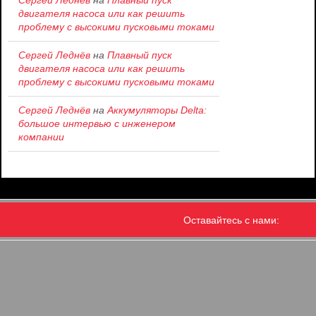
Сергей Леднёв
на
Плавный пуск
двигателя насоса или как решить
проблему c высокими пусковыми токами
Сергей Леднёв
на
Плавный пуск
двигателя насоса или как решить
проблему c высокими пусковыми токами
Сергей Леднёв
на
Аккумуляторы Delta:
большое интервью с инженером
компании
Оставайтесь с нами: