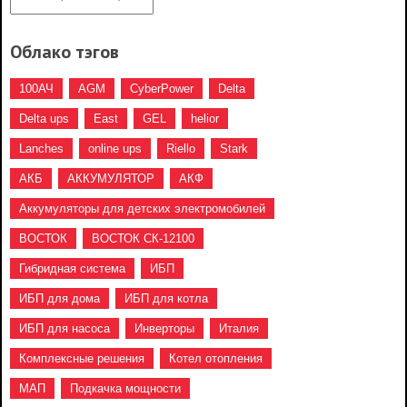
Облако тэгов
100АЧ
AGM
CyberPower
Delta
Delta ups
East
GEL
helior
Lanches
online ups
Riello
Stark
АКБ
АККУМУЛЯТОР
АКФ
Аккумуляторы для детских электромобилей
ВОСТОК
ВОСТОК СК-12100
Гибридная система
ИБП
ИБП для дома
ИБП для котла
ИБП для насоса
Инверторы
Италия
Комплексные решения
Котел отопления
МАП
Подкачка мощности