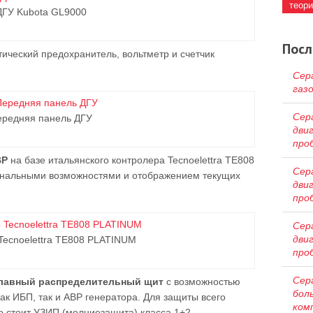
теор
ДГУ Kubota GL9000
Посл
ический предохранитель, вольтметр и счетчик
Сер
газ
Сер
ередняя панель ДГУ
дви
про
ВР
на базе итальянского контролера Tecnoelettra TE808
Сер
нальными возможностями и отображением текущих
дви
про
Сер
дви
Tecnoelettra TE808 PLATINUM
про
Сер
 главный распределительный щит
с возможностью
бол
ак ИБП, так и АВР генератора. Для защиты всего
ком
 стоит УЗИП (молниезащита) класса 1+2.