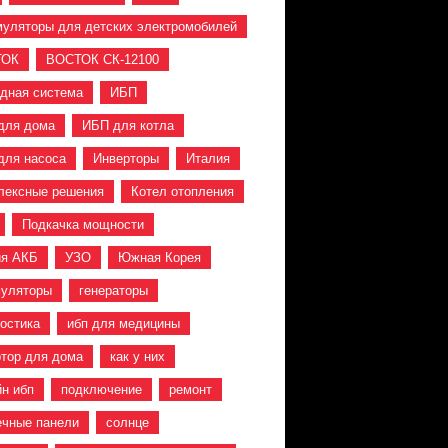
муляторы для детских электромобилей
ТОК
ВОСТОК СК-12100
идная система
ИБП
для дома
ИБП для котла
для насоса
Инверторы
Италия
лексные решения
Котел отопления
Подкачка мощности
ия АКБ
УЗО
Южная Корея
муляторы
генераторы
ностика
ибп для медицины
ртор для дома
как у них
йн ибп
подключение
ремонт
ечные панели
солнце