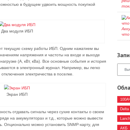
реш
ожностью в будущем удвоить мощность покупкой
ток
Акк
Два модуля ИБП
что
ет текущую схему работы ИБП. Одним нажатием вы
Запи
значениям напряжения и частоты на входе и выходе
грузке (А, кВт, кВа). Все основные события и история
ываются в электронный журнал. Например, вы легко
и отключения электричества в поселке.
Обла
Экран ИБП
100А
Delta
ость отдавать сигналы через сухие контакты о своем
ряде на аккумуляторах и т.д., которые можно вывести
Lanc
. Опционально можно установить SNMP-карту, для
АКБ