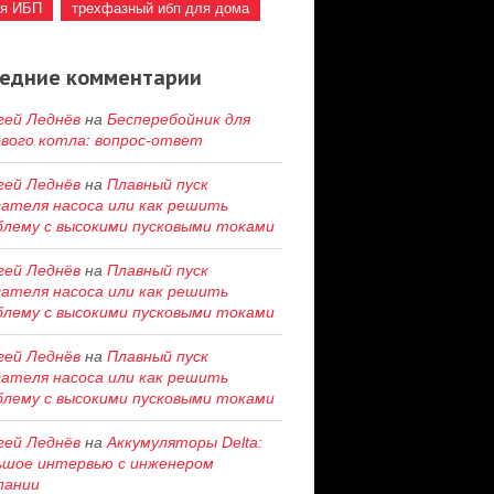
ия ИБП
трехфазный ибп для дома
едние комментарии
гей Леднёв
на
Бесперебойник для
ового котла: вопрос-ответ
гей Леднёв
на
Плавный пуск
гателя насоса или как решить
блему c высокими пусковыми токами
гей Леднёв
на
Плавный пуск
гателя насоса или как решить
блему c высокими пусковыми токами
гей Леднёв
на
Плавный пуск
гателя насоса или как решить
блему c высокими пусковыми токами
гей Леднёв
на
Аккумуляторы Delta:
ьшое интервью с инженером
пании