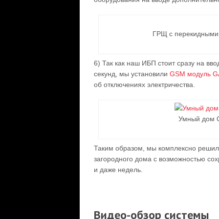
ГРЩ с перекидными
6) Так как наш ИБП стоит сразу на вв
секунд, мы установили
GSM модуль G
об отключениях электричества.
Умный дом 
Таким образом, мы комплексно решил
загородного дома с возможностью сох
и даже недель.
Видео-обзор системы