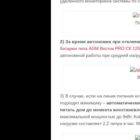
удаленного мониторинга системы по с
Пл
2) За время автономии при отключ
батареи типа AGM Восток PRO СК 12
автономной работы при средней нагруз
В
3) В случае, если на линии питания к
подходит минимуму –
автоматически
питать дом до момента восстановл
максимальной мощностью до 9кВт. Kub
нагрузке составляет 2,2 литра в час