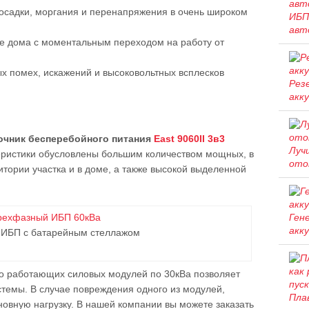
осадки, моргания и перенапряжения в очень широком
ИБП
авт
е дома с моментальным переходом на работу от
ых помех, искажений и высоковольтных всплесков
Рез
акк
очник бесперебойного питания
East 9060II 3в3
Луч
ристики обусловлены большим количеством мощных, в
ото
итории участка и в доме, а также высокой выделенной
Ген
акк
 ИБП с батарейным стеллажом
о работающих силовых модулей по 30кВа позволяет
темы. В случае повреждения одного из модулей,
Пла
новную нагрузку. В нашей компании вы можете заказать