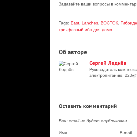
Задавайте ваши вопросы в комментари
Tags:
East
,
Lanches
,
ВОСТОК
,
Гибридн
трехфазный ибп для дома
Об авторе
Сергей Леднёв
Руководитель комплекс
электропитанию. 220@t
Оставить комментарий
Ваш email не будет опубликован.
Имя
E-mail