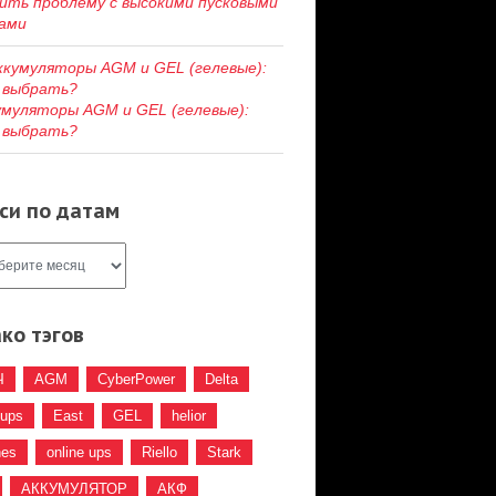
ить проблему c высокими пусковыми
ами
умуляторы AGM и GEL (гелевые):
 выбрать?
си по датам
ко тэгов
Ч
AGM
CyberPower
Delta
 ups
East
GEL
helior
hes
online ups
Riello
Stark
АККУМУЛЯТОР
АКФ