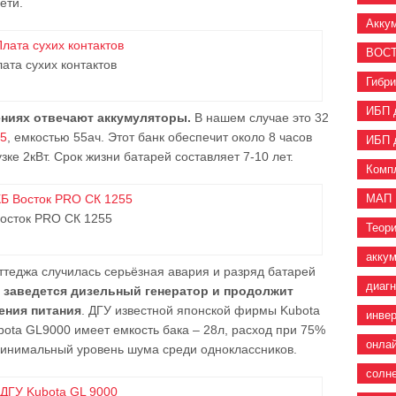
ети.
Акку
ВОС
ата сухих контактов
Гибр
ИБП 
ениях отвечают аккумуляторы.
В нашем случае это 32
55
, емкостью 55ач. Этот банк обеспечит около 8 часов
ИБП 
ке 2кВт. Срок жизни батарей составляет 7-10 лет.
Комп
МАП
осток PRO СК 1255
Теор
акку
оттеджа случилась серьёзная авария и разряд батарей
диаг
 заведется дизельный генератор и продолжит
ения питания
. ДГУ известной японской фирмы Kubota
инве
ota GL9000 имеет емкость бака – 28л, расход при 75%
онла
. Минимальный уровень шума среди одноклассников.
солн