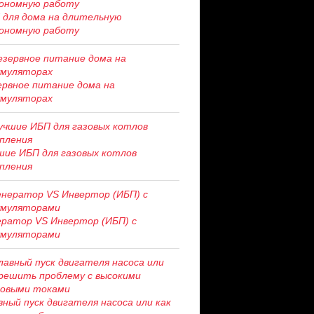
 для дома на длительную
ономную работу
ервное питание дома на
умуляторах
шие ИБП для газовых котлов
пления
ератор VS Инвертор (ИБП) с
умуляторами
вный пуск двигателя насоса или как