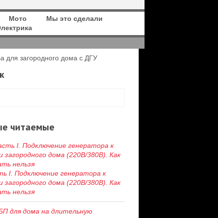
Мото
Мы это сделали
Электрика
для загородного дома с ДГУ
к
ые читаемые
ть I. Подключение генератора к
и загородного дома (220В/380В). Как
ать нельзя