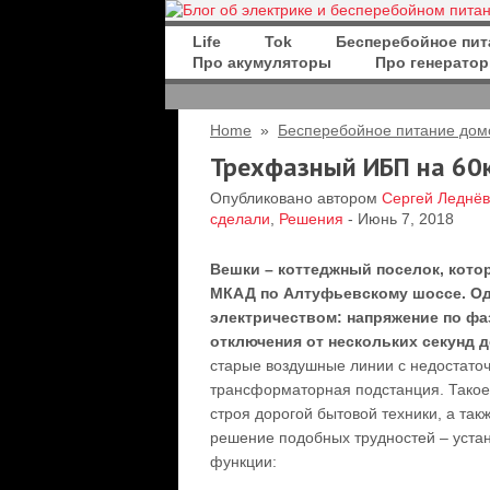
Life
Tok
Бесперебойное пит
Про акумуляторы
Про генерато
Home
»
Бесперебойное питание дом
Трехфазный ИБП на 60к
Опубликовано автором
Сергей Леднёв
сделали
,
Решения
- Июнь 7, 2018
Вешки – коттеджный поселок, кото
МКАД по Алтуфьевскому шоссе. Од
электричеством: напряжение по фа
отключения от нескольких секунд д
старые воздушные линии с недостато
трансформаторная подстанция. Такое
строя дорогой бытовой техники, а та
решение подобных трудностей – устано
функции: