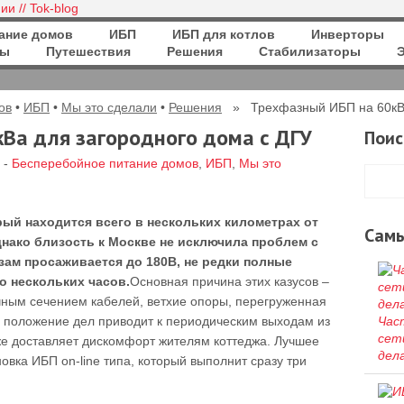
ание домов
ИБП
ИБП для котлов
Инверторы
ры
Путешествия
Решения
Стабилизаторы
ов
•
ИБП
•
Мы это сделали
•
Решения
» Трехфазный ИБП на 60кВа 
Ва для загородного дома с ДГУ
Поис
-
Бесперебойное питание домов
,
ИБП
,
Мы это
рый находится всего в нескольких километрах от
Сам
нако близость к Москве не исключила проблем с
зам просаживается до 180В, не редки полные
о нескольких часов.
Основная причина этих казусов –
чным сечением кабелей, ветхие опоры, перегруженная
 положение дел приводит к периодическим выходам из
Час
сет
кже доставляет дискомфорт жителям коттеджа. Лучшее
дел
вка ИБП on-line типа, который выполнит сразу три