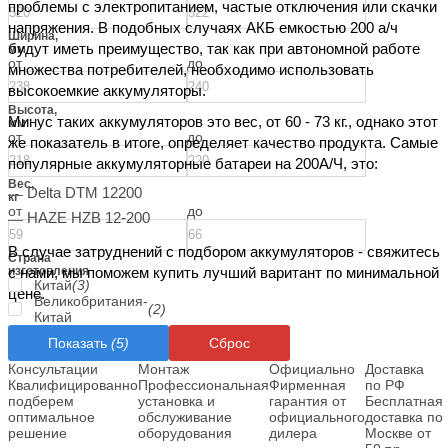
проблемы с электропитанием, частые отключения или скачки
напряжения. В подобных случаях АКБ емкостью 200 а/ч
Ширина,
будут иметь преимущество, так как при автономной работе
мм
от
до
множества потребителей, необходимо использовать
высокоемкие аккумуляторы.
Высота,
Минус таких аккумуляторов это вес, от 60 - 73 кг., однако этот
мм
от
до
же показатель в итоге, определяет качество продукта. Самые
популярные аккумуляторные батареи на 200А/Ч, это:
Вес,
Delta DTM 12200
кг
от
до
HAZE HZB 12-200
В случае затруднений с подбором аккумуляторов - свяжитесь
Страна
изготовления
с нами, мы поможем купить лучший варитант по минимальной
Китай
(3)
цене.
Великобритания-
(2)
Китай
Показать
(5)
Сброс
Консультации
Монтаж
Официально
Доставка
Квалифицированно
Профессиональная
Фирменная
по РФ
подберем
установка и
гарантия от
Бесплатная
оптимальное
обслуживание
официального
доставка по
решение
оборудования
дилера
Москве от