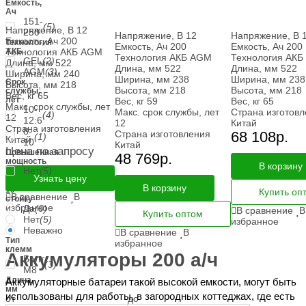
Ёмкость,
Ач
151-
(5)
Напряжение, В
12
250
Напряжение, В
12
Напряжение, В
Емкость, Ач
200
Технология
Емкость, Ач
200
Емкость, Ач
200
АКБ
Технология АКБ
AGM
Технология АКБ
AGM
Технология АКБ
GEL
(2)
Длина, мм
522
Длина, мм
522
Длина, мм
522
AGM
(3)
Ширина, мм
240
Ширина, мм
238
Ширина, мм
238
Срок
Высота, мм
218
Высота, мм
218
Высота, мм
218
службы,
Вес, кг
65
лет
Вес, кг
59
Вес, кг
65
Макс. срок службы, лет
10-
Макс. срок службы, лет
Страна изготов
(4)
12
12:6
12
Китай
Страна изготовления
8-
Страна изготовления
68 108
р.
(1)
Китай
10
Китай
Цена по запросу
Повышенная
48 769
р.
мощность
В корзину
Нет
(5)
Узнать цену
В
В корзину
19'
Купить оп
В сравнение
В
стойку
избранное
Да
(0)
В сравнение
В
Купить оптом
Нет
(5)
избранное
Неважно
В сравнение
В
Тип
избранное
клемм
Аккумуляторы 200 а/ч
Болт
(3)
М8
Длина,
Аккумуляторные батареи такой высокой емкости, могут быть
мм
использованы для работы, в загородных коттеджах, где есть
от
до