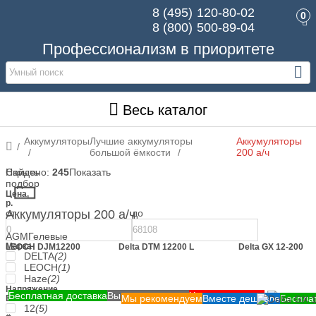
8 (495)
120-80-02
0
8 (800)
500-89-04
Профессионализм в приоритете
Весь каталог
Аккумуляторы
Лучшие аккумуляторы
Аккумуляторы
большой ёмкости
200 а/ч
Скрыть
Найдено:
245
Показать
подбор
Цена,
р.
от
Аккумуляторы 200 а/ч
до
AGM
Гелевые
Марка
LEOCH DJM12200
Delta DTM 12200 L
Delta GX 12-200
DELTA
(2)
LEOCH
(1)
Haze
(2)
Напряжение,
Бесплатная доставка
Выгодная замена
Хорошая скидка
Мы рекомендуем
Вместе дешевле
Беспла
В
12
(5)