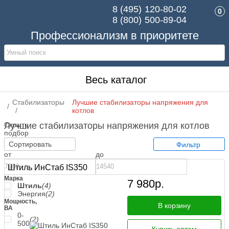
8 (495)
120-80-02
0
8 (800)
500-89-04
Профессионализм в приоритете
Весь каталог
Стабилизаторы
Лучшие стабилизаторы напряжения для
котлов
Скрыть
Лучшие стабилизаторы напряжения для котлов
подбор
Цена,
Сортировать
Фильтр
р.
от
до
Штиль ИнСтаб IS350
Марка
7 980
р.
Штиль
(4)
Энергия
(2)
Мощность,
В корзину
ВА
0-
(2)
500