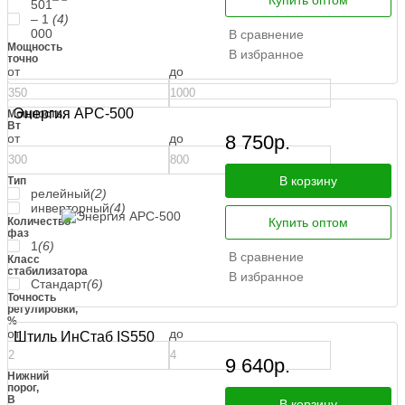
Купить оптом
501
– 1
(4)
000
В сравнение
Мощность
В избранное
точно
от
до
Энергия АРС-500
Мощность,
Вт
от
до
8 750
р.
В корзину
Тип
релейный
(2)
инверторный
(4)
Количество
Купить оптом
фаз
1
(6)
В сравнение
Класс
стабилизатора
В избранное
Стандарт
(6)
Точность
регулировки,
%
от
до
Штиль ИнСтаб IS550
9 640
р.
Нижний
порог,
В
В корзину