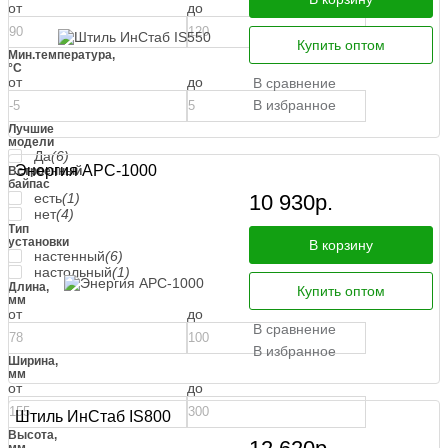
от
до
Купить оптом
Мин.температура,
°С
от
до
В сравнение
В избранное
Лучшие
модели
Да
(6)
Энергия АРС-1000
Встроенный
байпас
10 930
р.
есть
(1)
нет
(4)
Тип
установки
В корзину
настенный
(6)
настольный
(1)
Длина,
Купить оптом
мм
от
до
В сравнение
В избранное
Ширина,
мм
от
до
Штиль ИнСтаб IS800
Высота,
мм