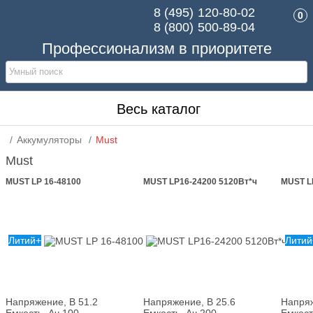
8 (495)
120-80-02
0
8 (800)
500-89-04
Профессионализм в приоритете
Весь каталог
Аккумуляторы
Must
Must
MUST LP 16-48100
MUST LP16-24200 5120Вт*ч
MUST L
Литий+
Литий
Напряжение, В
51.2
Напряжение, В
25.6
Напря
Емкость, Ач
100
Емкость, Ач
200
Емкост