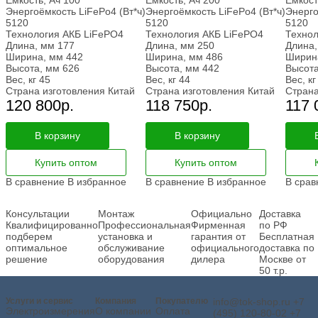
Энергоёмкость LiFePo4 (Вт*ч)
Энергоёмкость LiFePo4 (Вт*ч)
Энерго
5120
5120
5120
Технология АКБ
LiFePO4
Технология АКБ
LiFePO4
Технол
Длина, мм
177
Длина, мм
250
Длина,
Ширина, мм
442
Ширина, мм
486
Ширин
Высота, мм
626
Высота, мм
442
Высота
Вес, кг
45
Вес, кг
44
Вес, кг
Страна изготовления
Китай
Страна изготовления
Китай
Страна
120 800
р.
118 750
р.
117 
В корзину
В корзину
Купить оптом
Купить оптом
В сравнение
В избранное
В сравнение
В избранное
В срав
Консультации
Монтаж
Официально
Доставка
Квалифицированно
Профессиональная
Фирменная
по РФ
подберем
установка и
гарантия от
Бесплатная
оптимальное
обслуживание
официального
доставка по
решение
оборудования
дилера
Москве от
50 т.р.
Услуги и сервис
Компания
Покупателю
info@tok-shop.ru
+7
Электроизмерения
О компании
Оплата
(495) 120-80-02
+7