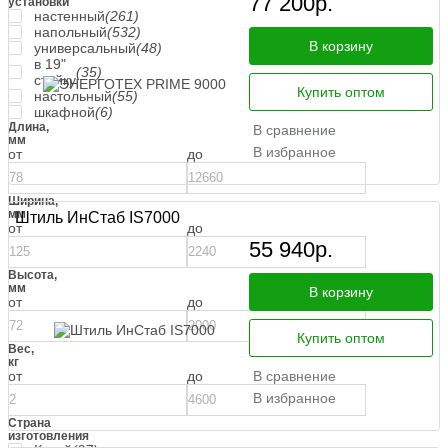
77 200
р.
установки
настенный
(261)
напольный
(532)
В корзину
универсальный
(48)
в 19"
(35)
стойку
Купить оптом
настольный
(55)
шкафной
(6)
Длина,
В сравнение
мм
В избранное
от
до
Ширина,
мм
Штиль ИнСтаб IS7000
от
до
55 940
р.
Высота,
мм
В корзину
от
до
Купить оптом
Вес,
кг
В сравнение
от
до
В избранное
Страна
изготовления