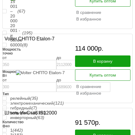
Купить оптом
15
001
–
(67)
В сравнение
20
В избранное
000
20
001 -
(195)
и
Volter СНПТО Etalon-7
более
60000
(8)
114 000
р.
Мощность
точно
от
до
В корзину
Мощность,
Купить оптом
Вт
от
до
В сравнение
В избранное
Тип
релейный
(35)
электромеханический
(121)
гибридный
(7)
Штиль ИнСтаб IS12000
электронный
(396)
инверторный
(63)
91 570
р.
Количество
фаз
1
(442)