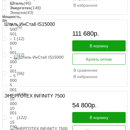
Штиль
(46)
В избранное
Энерготех
(148)
Энергия
(43)
Мощность,
ВА
Штиль ИнСтаб IS15000
0-
(5)
500
111 680
р.
501
– 1
(12)
000
В корзину
1
001
(17)
– 2
Купить оптом
000
2
В сравнение
001
(56)
– 5
В избранное
000
5
001
–
(132)
ЭНЕРГОТЕХ INFINITY 7500
10
000
54 800
р.
10
001
В корзину
–
(122)
15
000