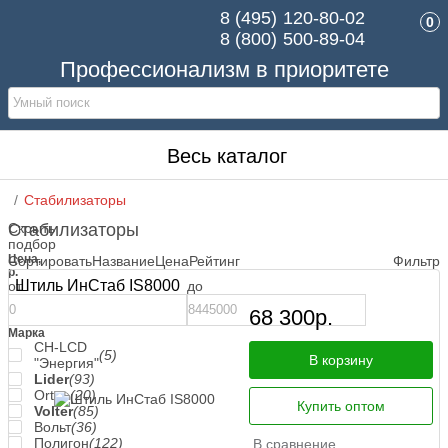
8 (495)
120-80-02
0
8 (800)
500-89-04
Профессионализм в приоритете
Весь каталог
Стабилизаторы
Скрыть
Стабилизаторы
подбор
Цена,
Сортировать
Название
Цена
Рейтинг
Фильтр
р.
Штиль ИнСтаб IS8000
от
до
68 300
р.
Марка
СН-LCD
(5)
В корзину
"Энергия"
Lider
(93)
Ortea
(20)
Купить оптом
Volter
(85)
Вольт
(36)
Полигон
(122)
В сравнение