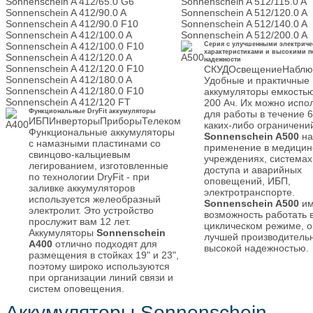
Sonnenschein A 412/65.0 G6
Sonnenschein A 512/115.0 A
6
(2)
Sonnenschein A 412/90.0 A
Sonnenschein A 512/120.0 A
Sonnenschein A 412/90.0 F10
Sonnenschein A 512/140.0 A
12
(34)
Sonnenschein A 412/100.0 A
Sonnenschein A 512/200.0 A
Sonnenschein A 412/100.0 F10
Серия с улучшенными электрич
Ёмкость,
характеристиками и высокими п
Sonnenschein A 412/120.0 A
надежности
Ач
Sonnenschein A 412/120.0 F10
СКУД
Освещение
Наблю
Sonnenschein A 412/180.0 A
16-
Удобные и практичные
(2)
Sonnenschein A 412/180.0 F10
22
аккумуляторы емкостью
Sonnenschein A 412/120 FT
200 Ач. Их можно испо
23-
Функциональные DryFit аккумуляторы
для работы в течение 6
(10)
ИБП
Инверторы
Приборы
Телеком
55
каких-либо ограничени
Функциональные аккумуляторы
Sonnenschein A500
на
56-
с намазными пластинами со
(5)
применение в медицин
89
свинцово-кальциевым
учреждениях, системах
легированием, изготовленные
доступа и аварийных
90-
по технологии DryFit - при
(10)
оповещений, ИБП,
150
заливке аккумуляторов
электротранспорте.
используется желеобразный
151-
Sonnenschein A500
им
(6)
электролит. Это устройство
250
возможность работать 
прослужит вам 12 лет.
циклическом режиме, о
Ёмкость
Аккумуляторы
Sonnenschein
лучшей производитель
точно,
A400
отлично подходят для
высокой надежностью.
размещения в стойках 19" и 23",
Ач
поэтому широко используются
от
до
при организации линий связи и
систем оповещения.
Технология
Аккумуляторы Sonnenschein