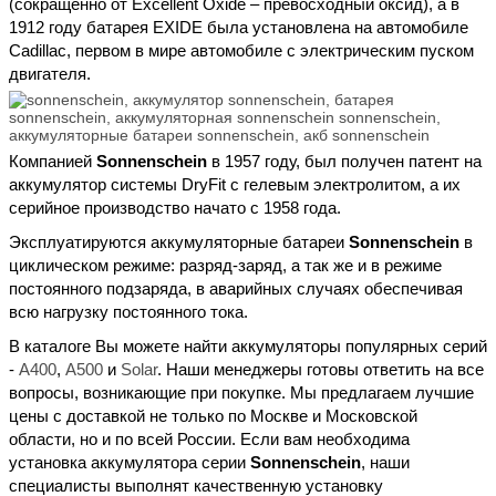
(сокращенно от Excellent Oxide – превосходный оксид), а в
кг
1912 году батарея EXIDE была установлена на автомобиле
Страна
Cadillac, первом в мире автомобиле с электрическим пуском
изготовления
двигателя.
Показать
Сброс
(36)
Компанией
Sonnenschein
в 1957 году, был получен патент на
аккумулятор системы DryFit с гелевым электролитом, а их
серийное производство начато с 1958 года.
Эксплуатируются аккумуляторные батареи
Sonnenschein
в
циклическом режиме: разряд-заряд, а так же и в режиме
постоянного подзаряда, в аварийных случаях обеспечивая
всю нагрузку постоянного тока.
В каталоге Вы можете найти аккумуляторы популярных серий
-
A400
,
A500
и
Solar
. Наши менеджеры готовы ответить на все
вопросы, возникающие при покупке. Мы предлагаем лучшие
цены с доставкой не только по Москве и Московской
области, но и по всей России. Если вам необходима
установка аккумулятора серии
Sonnenschein
, наши
специалисты выполнят качественную установку