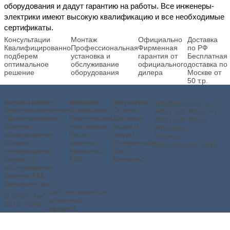
оборудования и дадут гарантию на работы. Все инженеры-
электрики имеют высокую квалификацию и все необходимые
сертификаты.
Консультации
Монтаж
Официально
Доставка
Квалифицированно
Профессиональная
Фирменная
по РФ
подберем
установка и
гарантия от
Бесплатная
оптимальное
обслуживание
официального
доставка по
решение
оборудования
дилера
Москве от
50 т.р.
Услуги и сервис
Компания
Покупателю
info@tok-shop.ru
+7
Электроизмерения
О компании
Оплата
(495) 120-80-02
+7
Проектирование
Партнерская
Доставка
(800) 500-89-04
Монтаж
программа
Акции и
WhatsApp
оборудования
Наши
скидки
Москва,
Сборка
клиенты
Интересный
Ярославская, 15к3
электрощитов
Автоматы
блог
Сервис и
ABB
Контакты
обслуживание
Замена АКБ
Калькуляторы
Сайт не является
© ООО "Ток"
публичной
2012-2026г.
офертой