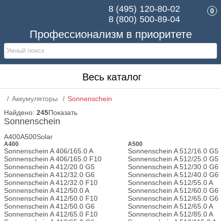
8 (495)
120-80-02
0
8 (800)
500-89-04
Профессионализм в приоритете
Весь каталог
Аккумуляторы
Sonnenschein
Найдено:
245
Показать
Цена,
Sonnenschein
р.
A400
A500
Solar
от
до
A400
A500
Sonnenschein A 406/165.0 A
Sonnenschein A 512/16.0 G5
Sonnenschein A 406/165.0 F10
Sonnenschein A 512/25.0 G5
Марка
Sonnenschein A 412/20.0 G5
Sonnenschein A 512/30.0 G6
Sonnenschein A 412/32.0 G6
Sonnenschein A 512/40.0 G6
Sonnenschein
(32)
Sonnenschein A 412/32.0 F10
Sonnenschein A 512/55.0 A
Sonnenschein A 412/50.0 A
Sonnenschein A 512/60.0 G6
SOLAR
(4)
Sonnenschein A 412/50.0 F10
Sonnenschein A 512/65.0 G6
Sonnenschein A 412/50.0 G6
Sonnenschein A 512/65.0 A
Напряжение,
Sonnenschein A 412/65.0 F10
Sonnenschein A 512/85.0 A
В