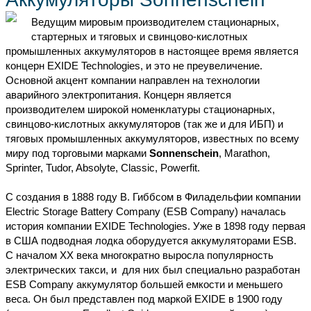
АКБ
GEL
(32)
Ведущим мировым производителем стационарных,
Срок
стартерных и тяговых и свинцово-кислотных
службы,
промышленных аккумуляторов в настоящее время является
лет
6-
концерн EXIDE Technologies, и это не преувеличение.
(13)
9
Основной акцент компании направлен на технологии
аварийного электропитания. Концерн является
10-
(23)
12:6
производителем широкой номенклатуры стационарных,
свинцово-кислотных аккумуляторов (так же и для ИБП) и
Повышенная
тяговых промышленных аккумуляторов, известных по всему
мощность
миру под торговыми марками
Sonnenschein
, Marathon,
В 19'
Sprinter, Tudor, Absolyte, Classic, Powerfit.
стойку
Тип
С создания в 1888 году В. Гиббсом в Филадельфии компании
клемм
Electric Storage Battery Company (ESB Company) началась
Длина,
история компании EXIDE Technologies. Уже в 1898 году первая
мм
в США подводная лодка оборудуется аккумуляторами ESB.
Ширина,
С началом ХХ века многократно выросла популярность
мм
электрических такси, и для них был специально разработан
Высота,
ESB Company аккумулятор большей емкости и меньшего
мм
веса. Он был представлен под маркой EXIDE в 1900 году
Вес,