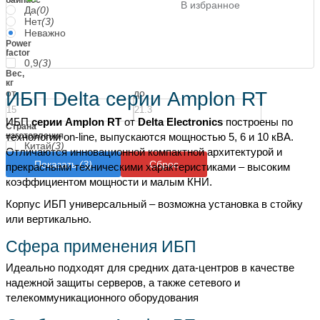
В избранное
Да
(0)
Нет
(3)
Неважно
Power
factor
0,9
(3)
Вес,
кг
от
до
ИБП Delta серии Amplon RT
ИБП
серии Amplon RT
от
Delta Electronics
построены по
Страна
технологии оn-line, выпускаются мощностью 5, 6 и 10 кВА.
изготовления
Китай
(3)
Отличаются инновационной компактной архитектурой и
Показать
(3)
Сброс
прекрасными техническими характеристиками – высоким
коэффициентом мощности и малым КНИ.
Корпус ИБП универсальный – возможна установка в стойку
или вертикально.
Сфера применения ИБП
Идеально подходят для средних дата-центров в качестве
надежной защиты серверов, а также сетевого и
телекоммуникационного оборудования