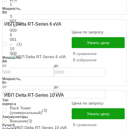
1
Мощность,
ВА
3
001
(2)
ИБП Delta RT-Series 6 кVA
– 6
000
Цена по запросу
6
001
Узнать цену
–
(1)
10
000
В сравнение
Мощность,
В избранное
ВА
от
до
Мощность,
Вт
от
до
ИБП Delta RT-Series 10 кVA
Тип
Цена по запросу
корпуса
Rack Tower
(3)
(универсальный)
Узнать цену
Аккумуляторы
Внешние
(3)
В сравнение
Ручной
байпасс