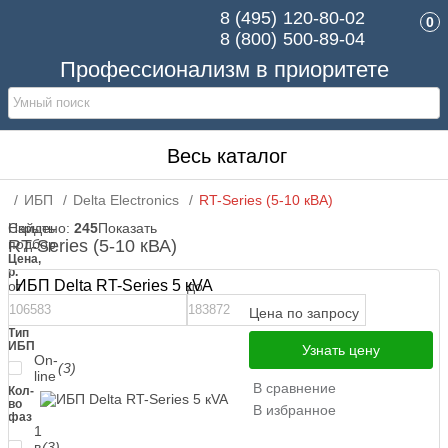
8 (495)
120-80-02
0
8 (800)
500-89-04
Профессионализм в приоритете
Весь каталог
ИБП
Delta Electronics
RT-Series (5-10 кВА)
Скрыть
Найдено:
245
Показать
подбор
RT-Series (5-10 кВА)
Цена,
р.
ИБП Delta RT-Series 5 кVA
от
до
Цена по запросу
Тип
ИБП
Узнать цену
On-
(3)
line
В сравнение
Кол-
во
В избранное
фаз
1
в
(3)