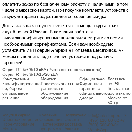
оплатить заказ по безналичному расчету и наличными, в том
числе банковской картой. При покупке комплекта устройств с
аккумуляторами предоставляется хорошая скидка.
Доставка заказа осуществляется с помощью курьерских
служб по всей России. В компании работают
высококвалифицированные инженеры-электрики со всеми
необходимыми сертификатами. Если вам необходимо
установить ИБП
серии Amplon RT
от
Delta Electronics
, мы
можем выполнить подключение устройств под ключ с
гарантией.
Серия RT 5/6/8/10 кВA (Руководство пользователя)
Серия RT 5/6/8/10/15/20 кВA
Консультации
Монтаж
Официально
Доставка
Квалифицированно
Профессиональная
Фирменная
по РФ
подберем
установка и
гарантия от
Бесплатная
оптимальное
обслуживание
официального
доставка по
решение
оборудования
дилера
Москве от
50 т.р.
Услуги и сервис
Компания
Покупателю
info@tok-shop.ru
+7
Электроизмерения
О компании
Оплата
(495) 120-80-02
+7
Проектирование
Партнерская
Доставка
(800) 500-89-04
Монтаж
программа
Акции и
WhatsApp