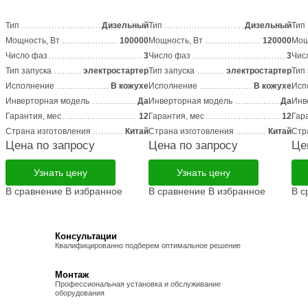
Тип
Дизельный
Тип
Дизельный
Тип
Мощность, Вт
100000
Мощность, Вт
120000
Мощ
Число фаз
3
Число фаз
3
Чис
Тип запуска
электростартер
Тип запуска
электростартер
Тип
Исполнение
В кожухе
Исполнение
В кожухе
Исп
Инверторная модель
Да
Инверторная модель
Да
Инв
Гарантия, мес
12
Гарантия, мес
12
Гар
Страна изготовления
Китай
Страна изготовления
Китай
Стр
Цена по запросу
Цена по запросу
Це
Узнать цену
Узнать цену
В сравнение
В избранное
В сравнение
В избранное
В с
Консультации
Квалифицированно подберем оптимальное решение
Монтаж
Профессиональная установка и обслуживание
оборудования