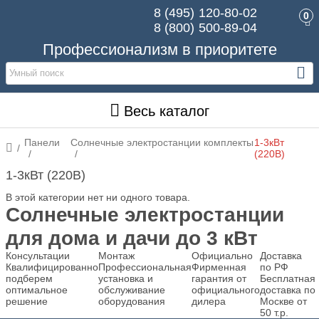
8 (495)
120-80-02
0
8 (800)
500-89-04
Профессионализм в приоритете
Весь каталог
Панели
Солнечные электростанции комплекты
1-3кВт
(220В)
1-3кВт (220В)
В этой категории нет ни одного товара.
Солнечные электростанции
для дома и дачи до 3 кВт
Консультации
Монтаж
Официально
Доставка
Квалифицированно
Профессиональная
Фирменная
по РФ
подберем
установка и
гарантия от
Бесплатная
оптимальное
обслуживание
официального
доставка по
решение
оборудования
дилера
Москве от
50 т.р.