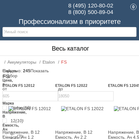
8 (495)
120-80-02
0
8 (800)
500-89-04
Профессионализм в приоритете
Весь каталог
Аккумуляторы
Etalon
FS
Скрыть
Найдено:
245
Показать
подбор
FS
Цена,
р.
ETALON FS 12012
ETALON FS 12022
ETALON FS 1204
от
до
Марка
Etalon
(10)
Напряжение,
В
12
(10)
Ёмкость,
Ач
Напряжение, В
12
Напряжение, В
12
Напряжение, 
0-
(3)
Емкость, Ач
1.2
Емкость, Ач
2.2
Емкость, Ач
4.
6,5