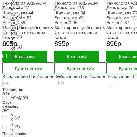
Технология АКБ
AGM
Технология АКБ
AGM
Технология АК
7-
(1)
Длина, мм
98
Длина, мм
178
Длина, мм
90
9
Ширина, мм
44
Ширина, мм
34
Ширина, мм
7
10-
(1)
Высота, мм
52
Высота, мм
60
Высота, мм
10
15
Вес, кг
0.59
Вес, кг
0.95
Вес, кг
1.37
16-
(1)
Макс. срок службы, лет
5
Макс. срок службы, лет
5
Макс. срок слу
22
Страна изготовления
Страна изготовления
Страна изгото
23-
(2)
Китай
Китай
Китай
55
605
р.
835
р.
896
р.
56-
(1)
89
90-
(1)
В корзину
В корзину
В корзин
150
Ёмкость
точно,
Купить оптом
Купить оптом
Купить о
Ач
от
до
В сравнение
В избранное
В сравнение
В избранное
В сравнение
В
Технология
АКБ
AGM
(10)
Срок
службы,
лет
5-
(3)
8
3-
(7)
5
Повышенная