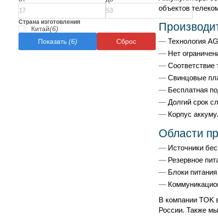
объектов телеко
Страна изготовления
Производит
Китай
(6)
Технология AG
Показать
(6)
Сброс
Нет ограничен
Соответствие 
Свинцовые пла
Бесплатная по
Долгий срок с
Корпус аккуму
Области п
Источники бес
Резервное пит
Блоки питания
Коммуникацио
В компании TOK 
России. Также м