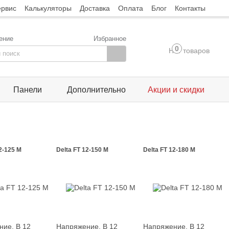
ервис
Калькуляторы
Доставка
Оплата
Блог
Контакты
ение
Избранное
0
Нет товаров
Панели
Дополнительно
Акции и скидки
2-125 M
Delta FT 12-150 M
Delta FT 12-180 M
ние, В
12
Напряжение, В
12
Напряжение, В
12