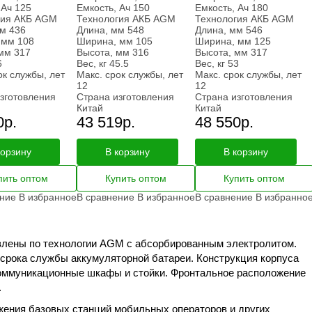
 Ач
125
Емкость, Ач
150
Емкость, Ач
180
гия АКБ
AGM
Технология АКБ
AGM
Технология АКБ
AGM
мм
436
Длина, мм
548
Длина, мм
546
 мм
108
Ширина, мм
105
Ширина, мм
125
 мм
317
Высота, мм
316
Высота, мм
317
6
Вес, кг
45.5
Вес, кг
53
ок службы, лет
Макс. срок службы, лет
Макс. срок службы, лет
12
12
зготовления
Страна изготовления
Страна изготовления
Китай
Китай
0
р.
43 519
р.
48 550
р.
корзину
В корзину
В корзину
пить оптом
Купить оптом
Купить оптом
ение
В избранное
В сравнение
В избранное
В сравнение
В избранно
влены по технологии AGM с абсорбированным электролитом.
 срока службы аккумуляторной батареи. Конструкция корпуса
оммуникационные шкафы и стойки. Фронтальное расположение
.
ения базовых станций мобильных операторов и других