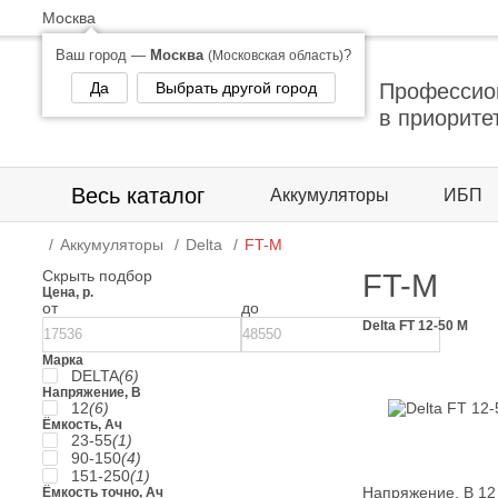
Москва
Ваш город —
Москва
?
(Московская область)
Да
Выбрать другой город
Профессио
в приорите
Весь каталог
Аккумуляторы
ИБП
Аккумуляторы
Delta
FT-M
Скрыть подбор
FT-M
Цена, р.
от
до
Delta FT 12-50 M
Марка
DELTA
(6)
Напряжение, В
12
(6)
Ёмкость, Ач
23-55
(1)
90-150
(4)
151-250
(1)
Напряжение, В
12
Ёмкость точно, Ач