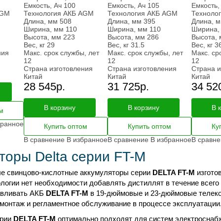
Емкость, Ач
100
Емкость, Ач
105
Емкость,
GM
Технология АКБ
AGM
Технология АКБ
AGM
Техноло
Длина, мм
508
Длина, мм
395
Длина, 
Ширина, мм
110
Ширина, мм
110
Ширина,
Высота, мм
223
Высота, мм
286
Высота,
Вес, кг
29
Вес, кг
31.5
Вес, кг
3
ния
Макс. срок службы, лет
Макс. срок службы, лет
Макс. ср
12
12
12
Страна изготовления
Страна изготовления
Страна и
Китай
Китай
Китай
28 545
р.
31 725
р.
34 52
В корзину
В корзину
В 
м
бранное
Купить оптом
Купить оптом
Ку
В сравнение
В избранное
В сравнение
В избранное
В сравн
торы Delta серии FT-M
 свинцово-кислотные аккумуляторы серии
DELTA FT-M
изгото
логии нет необходимости добавлять дистиллят в течение всего
авливать АКБ
DELTA FT-M
в 19-дюймовые и 23-дюймовые телек
 монтаж и регламентное обслуживание в процессе эксплуатации
ерии
DELTA FT-M
оптимально подходят для систем электроснабж