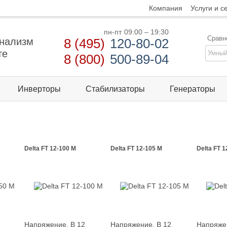
Компания
Услуги и с
пн-пт
09:00 – 19:30
Сравн
нализм
8 (495)
120-80-02
те
8 (800)
500-89-04
Инверторы
Стабилизаторы
Генераторы
Delta FT 12-100 M
Delta FT 12-105 M
Delta FT 1
Напряжение, В
12
Напряжение, В
12
Напряже