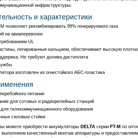
ммуникационной инфраструктуры.
ельность и характеристики
M позволяет рекомбинировать 99% генерируемого газа
ий на авиаперевозки
требованиям UL
стины, легированные кальцием, обеспечивают высокую плотно
ддержка. Не требуют долива дистиллята
лужбы
лятора изготовлен из огнестойкого АБС-пластика
рименения
перебойного питания
ание для сотовых и радиорелейных станций
 для телекоммуникационного оборудования
нные силовые стойки
вы можете приобрести аккумуляторы
DELTA
серии
FT-M
по опти
ы выполняем качественный монтаж аппаратуры и предоставляем