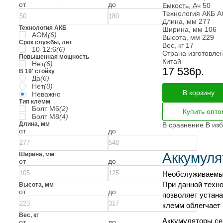
от
до
Емкость, Ач
50
Технология АКБ
A
Длина, мм
277
Технология АКБ
Ширина, мм
106
AGM
(6)
Высота, мм
229
Срок службы, лет
Вес, кг
17
10-12:6
(6)
Страна изготовле
Повышенная мощность
Китай
Нет
(6)
17 536
р.
В 19' стойку
Да
(6)
Нет
(0)
В корзину
Неважно
Тип клемм
Болт М6
(2)
Купить опто
Болт М8
(4)
Длина, мм
В сравнение
В из
от
до
Аккумуля
Ширина, мм
от
до
Необслуживаемые
При данной техно
Высота, мм
от
до
позволяет устан
клемм облегчает
Вес, кг
Аккумуляторы с
от
до