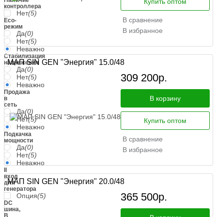
Купить оптом
контроллера
Нет
(5)
В сравнение
Eco-
режим
В избранное
Да
(0)
Нет
(5)
Неважно
Стабилизация
МАП SIN GEN "Энергия" 15.0/48
напряжения
Да
(0)
309 200
р.
Нет
(5)
Неважно
Продажа
В корзину
в
сеть
Да
(0)
Нет
(5)
Купить оптом
Неважно
Подкачка
В сравнение
мощности
Да
(0)
В избранное
Нет
(5)
Неважно
II
вход
МАП SIN GEN "Энергия" 20.0/48
для
генератора
365 500
р.
Опция
(5)
DC
шина,
В