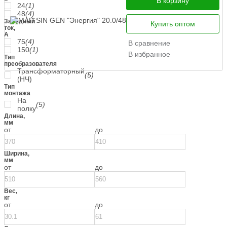
В корзину
24
(1)
48
(4)
Зарядный
Купить оптом
ток,
А
75
(4)
В сравнение
150
(1)
В избранное
Тип
преобразователя
Трансформаторный
(5)
(НЧ)
Тип
монтажа
На
(5)
полку
Длина,
мм
от
до
Ширина,
мм
от
до
Вес,
кг
от
до