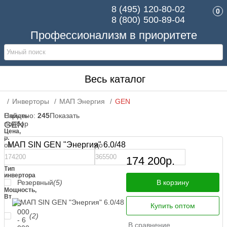
8 (495)
120-80-02
0
8 (800)
500-89-04
Профессионализм в приоритете
Весь каталог
Инверторы
МАП Энергия
GEN
Скрыть
Найдено:
245
Показать
подбор
GEN
Цена,
р.
МАП SIN GEN "Энергия" 6.0/48
от
до
174 200
р.
Тип
инвертора
Резервный
(5)
В корзину
Мощность,
Вт
5
Купить оптом
000
(2)
- 6
В сравнение