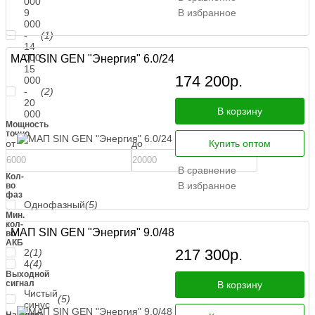
000
9
В избранное
000
-
(1)
14
000
МАП SIN GEN "Энергия" 6.0/24
15
174 200
р.
000
-
(2)
20
В корзину
000
Мощность
точно
от
до
Купить оптом
В сравнение
Кол-
В избранное
во
фаз
Однофазный
(5)
Мин.
кол-
МАП SIN GEN "Энергия" 9.0/48
во
АКБ
217 300
р.
2
(1)
4
(4)
Выходной
сигнал
В корзину
Чистый
(5)
синус
Наличие