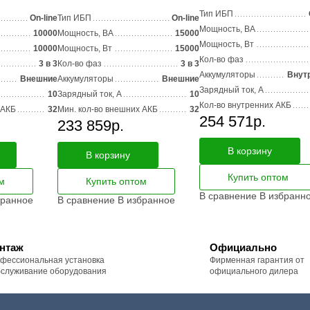
Тип ИБП
On-line
Тип ИБП
On-line
Мощность, ВА
10000
Мощность, ВА
15000
Мощность, Вт
10000
Мощность, Вт
15000
Кол-во фаз
3 в 3
Кол-во фаз
3 в 3
Аккумуляторы
Внут
Внешние
Аккумуляторы
Внешние
Зарядный ток, А
10
Зарядный ток, А
10
Кол-во внутренних АКБ
 АКБ
32
Мин. кол-во внешних АКБ
32
254 571
р.
233 859
р.
В корзину
В корзину
Купить оптом
м
Купить оптом
В сравнение
В избранн
бранное
В сравнение
В избранное
нтаж
Официально
фессиональная установка
Фирменная гарантия от
бслуживание оборудования
официального дилера