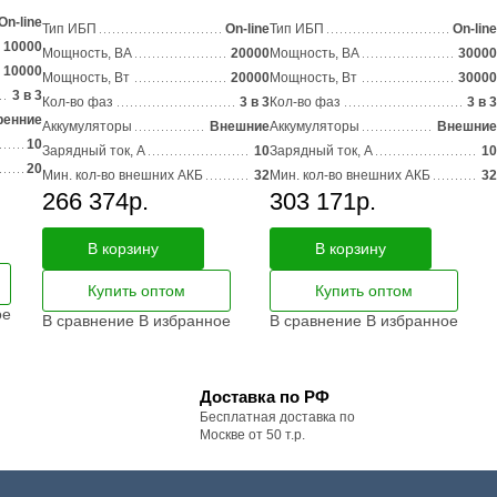
On-line
Тип ИБП
On-line
Тип ИБП
On-line
10000
Мощность, ВА
20000
Мощность, ВА
30000
10000
Мощность, Вт
20000
Мощность, Вт
30000
3 в 3
Кол-во фаз
3 в 3
Кол-во фаз
3 в 3
ренние
Аккумуляторы
Внешние
Аккумуляторы
Внешние
10
Зарядный ток, А
10
Зарядный ток, А
10
20
Мин. кол-во внешних АКБ
32
Мин. кол-во внешних АКБ
32
266 374
р.
303 171
р.
В корзину
В корзину
Купить оптом
Купить оптом
ое
В сравнение
В избранное
В сравнение
В избранное
Доставка по РФ
Бесплатная доставка по
Москве от 50 т.р.