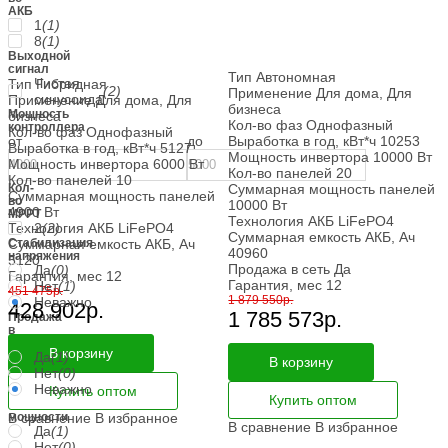
АКБ
1
(1)
8
(1)
Выходной
сигнал
Тип
Автономная
Чистая
Тип
Гибридная
(2)
Применение
Для дома, Для
синусоида
Применение
Для дома, Для
бизнеса
Мощность
бизнеса
Кол-во фаз
Однофазный
контроллера
Кол-во фаз
Однофазный
от
до
Выработка в год, кВт*ч
10253
Выработка в год, кВт*ч
5127
Мощность инвертора
10000 Вт
Мощность инвертора
6000 Вт
Кол-во панелей
20
Кол-во панелей
10
Кол-
Суммарная мощность панелей
Суммарная мощность панелей
во
10000 Вт
4900 Вт
MPPT
Технология АКБ
LiFePO4
2
(2)
Технология АКБ
LiFePO4
Суммарная емкость АКБ, Ач
Стабилизация
Суммарная емкость АКБ, Ач
40960
напряжения
5120
Продажа в сеть
Да
Да
(0)
Гарантия, мес
12
Гарантия, мес
12
Нет
(1)
451 475
р.
1 879 550
р.
Неважно
428 902
р.
1 785 573
р.
Продажа
в
сеть
В корзину
Да
(1)
В корзину
Нет
(0)
Неважно
Купить оптом
Купить оптом
Подкачка
мощности
В сравнение
В избранное
В сравнение
В избранное
Да
(1)
Нет
(0)