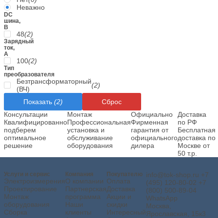
Неважно
DC
шина,
В
48
(2)
Зарядный
ток,
А
100
(2)
Тип
преобразователя
Безтрансформаторный
(2)
(ВЧ)
Показать
(2)
Сброс
Консультации
Монтаж
Официально
Доставка
Квалифицированно
Профессиональная
Фирменная
по РФ
подберем
установка и
гарантия от
Бесплатная
оптимальное
обслуживание
официального
доставка по
решение
оборудования
дилера
Москве от
50 т.р.
Услуги и сервис
Компания
Покупателю
info@tok-shop.ru
+7
Электроизмерения
О компании
Оплата
(495) 120-80-02
+7
Проектирование
Партнерская
Доставка
(800) 500-89-04
Монтаж
программа
Акции и
WhatsApp
оборудования
Наши
скидки
Москва,
Сборка
клиенты
Интересный
Ярославская, 15к3