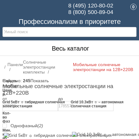
8 (495)
120-80-02
0
8 (800)
500-89-04
Профессионализм в приоритете
Весь каталог
Солнечные
Панели
Мобильные солнечные
электростанции
электростанции на 12В+220В
комплекты
Скрыть
Найдено:
245
Показать
подбор
Мобильные солнечные электростанции на
Цена,
12В+220В
р.
от
до
Grid 5кВт ☼ гибридная солнечная
Grid 10.3кВт ☼ – автономная
электростанция
солнечная станция
Кол-
во
фаз
Однофазный
(2)
Мин.
кол-
во