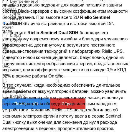
Внутренние
(6)
линейка идеально подходит для подачи питания и защиты
Ручной
байпасс
систем Blade-серверов с высоким коэффициентом мощности
Да
(6)
блоков питания. При высоте всего 2U
Riello Sentinel
Нет
(0)
Неважно
Dual SDH
отлично встраивается в стойки высотой 19”.
Power
factor
Вы оцените
Riello Sentinel Dual SDH
благодаря его
0,8
(2)
уникальному современному дизайну и благодаря улучшению
0,9
(4)
Высота,
характеристик, достигнутому в результате постоянного
мм
совершенствования технологий в лабораториях Riello UPS.
от
до
Инвертор новой концепции является, безусловно, одной из
наилучших систем преобразования энергии, представленных
Вес,
на рынке, при коэффициенте мощности на выходе 0,9 и КПД
кг
от
до
92% в режиме работы On Line.
В тех случаях, когда необходимо обеспечить длительное
Страна
время работы от аккумуляторной батареи, можно увеличить
изготовления
Китай
(6)
время автономной работы до нескольких часов, используя
версию ER, которая оборудована усиленным зарядным
Показать
(6)
Сброс
устройством. Компания Riello UPS всегда заботилась об
экономии электроэнергии и потому ввела в серию Sentinel
Dual кнопку выключения для снижения до нуля расхода
электроэнергии в периоды продолжительного простоя.