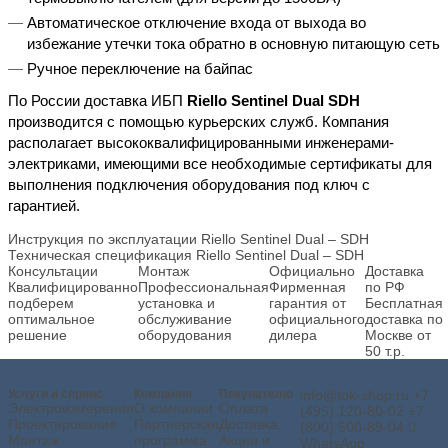
Автоматическое отключение входа от выхода во
избежание утечки тока обратно в основную питающую сеть
Ручное переключение на байпас
По России доставка ИБП
Riello Sentinel Dual SDH
производится с помощью курьерских служб. Компания
располагает высококвалифицированными инженерами-
электриками, имеющими все необходимые сертификаты для
выполнения подключения оборудования под ключ с
гарантией.
Инструкция по эксплуатации Riello Sentinel Dual – SDH
Техническая спецификация Riello Sentinel Dual – SDH
Консультации
Монтаж
Официально
Доставка
Квалифицированно
Профессиональная
Фирменная
по РФ
подберем
установка и
гарантия от
Бесплатная
оптимальное
обслуживание
официального
доставка по
решение
оборудования
дилера
Москве от
50 т.р.
Услуги и сервис
Компания
Покупателю
info@tok-shop.ru
+7
Электроизмерения
О компании
Оплата
(495) 120-80-02
+7
Проектирование
Партнерская
Доставка
(800) 500-89-04
Монтаж
программа
Акции и
WhatsApp