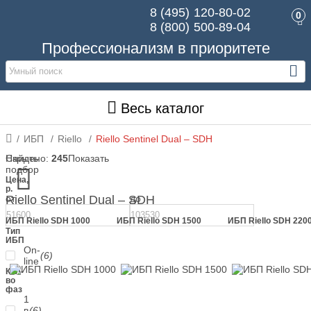
8 (495)
120-80-02
0
8 (800)
500-89-04
Профессионализм в приоритете
Весь каталог
ИБП
Riello
Riello Sentinel Dual – SDH
Скрыть
Найдено:
245
Показать
подбор
Цена,
р.
от
Riello Sentinel Dual – SDH
до
ИБП Riello SDH 1000
ИБП Riello SDH 1500
ИБП Riello SDH 220
Тип
ИБП
On-
(6)
line
Кол-
во
фаз
1
в
(6)