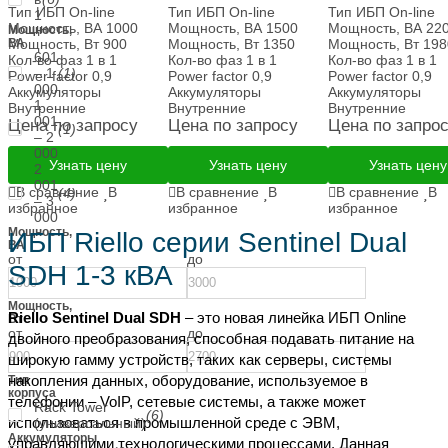
Тип ИБП
On-line
Тип ИБП
On-line
Тип ИБП
On-line
1
Мощность, ВА
1000
Мощность, ВА
1500
Мощность, ВА
22
Мощность,
ВА
Мощность, Вт
900
Мощность, Вт
1350
Мощность, Вт
198
601
Кол-во фаз
1 в 1
Кол-во фаз
1 в 1
Кол-во фаз
1 в 1
– 1
(1)
Power factor
0,9
Power factor
0,9
Power factor
0,9
000
Аккумуляторы
Аккумуляторы
Аккумуляторы
1
Внутренние
Внутренние
Внутренние
001
Цена по запросу
Цена по запросу
Цена по запро
(1)
– 2
000
Узнать цену
Узнать цену
Узнать цену
2
001
В сравнение
В
В сравнение
В
В сравнение
В
(4)
– 3
избранное
избранное
избранное
000
Мощность,
ИБП Riello серии Sentinel Dual
ВА
от
до
SDH 1-3 кВА
Мощность,
Riello Sentinel Dual SDH
– это новая линейка ИБП Online
Вт
от
до
двойного преобразования, способная подавать питание на
широкую гамму устройств, таких как серверы, системы
накопления данных, оборудование, используемое в
Тип
корпуса
телефонии – VoIP, сетевые системы, а также может
Rack Tower
(6)
использоваться в промышленной среде с ЭВМ,
(универсальный)
Аккумуляторы
управляющими технологическими процессами. Данная