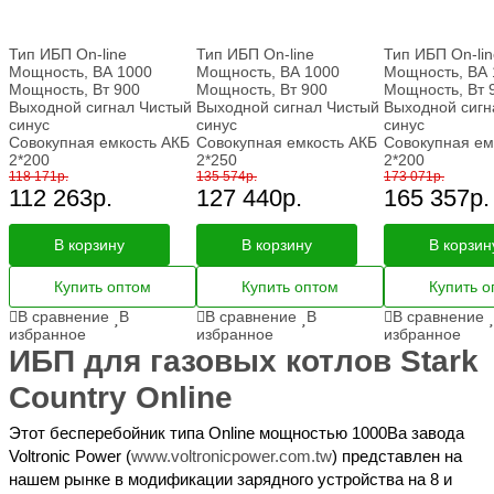
Страна
изготовления
Тип ИБП
On-line
Тип ИБП
On-line
Тип ИБП
On-li
Мощность, ВА
1000
Мощность, ВА
1000
Мощность, ВА
Мощность, Вт
900
Мощность, Вт
900
Мощность, Вт
Показать
Сброс
(3)
Выходной сигнал
Чистый
Выходной сигнал
Чистый
Выходной сигн
синус
синус
синус
Совокупная емкость АКБ
Совокупная емкость АКБ
Совокупная ем
2*200
2*250
2*200
118 171
р.
135 574
р.
173 071
р.
112 263
р.
127 440
р.
165 357
р.
В корзину
В корзину
В корзин
Купить оптом
Купить оптом
Купить о
В сравнение
В
В сравнение
В
В сравнение
избранное
избранное
избранное
ИБП для газовых котлов Stark
Country Online
Этот бесперебойник типа Online мощностью 1000Ва завода
Voltronic Power (
www.voltronicpower.com.tw
) представлен на
нашем рынке в модификации зарядного устройства на 8 и