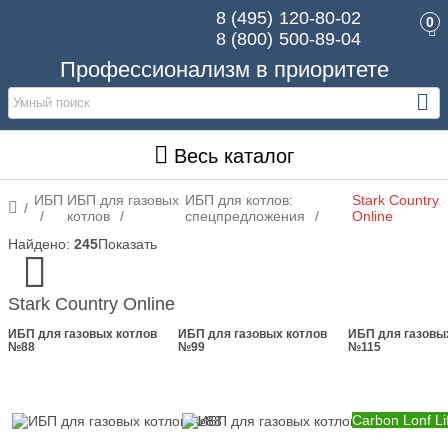
8 (495)
120-80-02
0
8 (800)
500-89-04
Профессионализм в приоритете
Весь каталог
ИБП
ИБП для газовых
ИБП для котлов:
Stark Country
котлов
спецпредложения
Online
Найдено:
245
Показать
Цена,
р.
от
до
Stark Country Online
ИБП для газовых котлов
ИБП для газовых котлов
ИБП для газовы
Тип
№88
№99
№115
ИБП
On-
(3)
line
Carbon Lonf Li
Вес,
кг