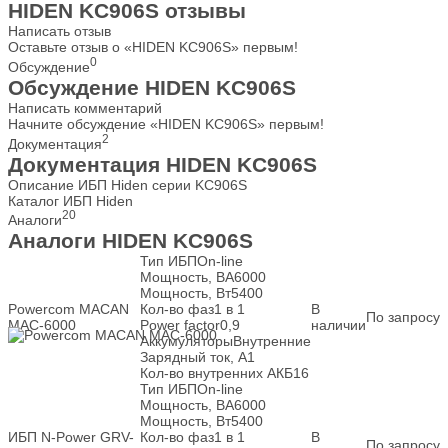
HIDEN KC906S отзывы
Написать отзыв
Оставьте отзыв о «HIDEN KC906S» первым!
0
Обсуждение
Обсуждение HIDEN KC906S
Написать комментарий
Начните обсуждение «HIDEN KC906S» первым!
2
Документация
Документация HIDEN KC906S
Описание ИБП Hiden серии KC906S
Каталог ИБП Hiden
20
Аналоги
Аналоги HIDEN KC906S
Тип ИБП
On-line
Мощность, ВА
6000
Мощность, Вт
5400
Powercom MACAN
Кол-во фаз
1 в 1
В
По запросу
MAC-6000
Power factor
0,9
наличии
Аккумуляторы
Внутренние
Зарядный ток, А
1
Кол-во внутренних АКБ
16
Тип ИБП
On-line
Мощность, ВА
6000
Мощность, Вт
5400
ИБП N-Power GRV-
Кол-во фаз
1 в 1
В
По запросу