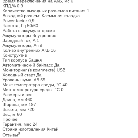
Время переключения на АКБ, мс
0
КПД,%
0.9
Количество выходных разъемов питания
1
Выходной разъем:
Клеммная колодка
Power factor
0,9
Частота, Гц
50/60
Работа с аккумуляторами
Аккумуляторы
Внутренние
Зарядный ток, А
1
Аккумуляторы, Ач
9
Кол-во внутренних АКБ
16
Конструктив
Тип корпуса
Башня
Автоматический байпасс
Да
Мониторинг (в комплекте)
USB
Холодный старт
Да
Уровень шума, dB
55
Макс.температура среды, °С
40
Мин.температура среды, °С
0
Размеры и вес
Длина, мм
460
Ширина, мм
197
Высота, мм
720
Вес, кг
60
Прочее
Гарантия, мес
24
Страна изготовления
Китай
0
Отзывы