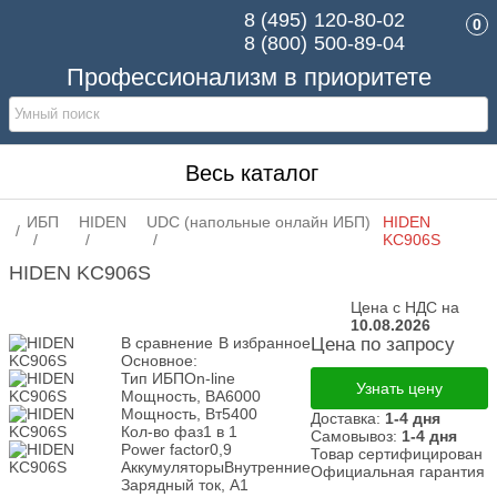
8 (495)
120-80-02
0
8 (800)
500-89-04
Профессионализм в приоритете
Весь каталог
ИБП
HIDEN
UDC (напольные онлайн ИБП)
HIDEN
KC906S
HIDEN KC906S
Цена с НДС на
10.08.2026
В сравнение
В избранное
Цена по запросу
Основное:
Тип ИБП
On-line
Узнать цену
Мощность, ВА
6000
Мощность, Вт
5400
Доставка:
1-4 дня
Кол-во фаз
1 в 1
Самовывоз:
1-4 дня
Power factor
0,9
Товар сертифицирован
Аккумуляторы
Внутренние
Официальная гарантия
Зарядный ток, А
1