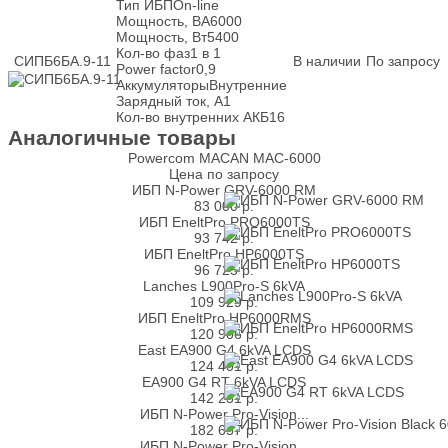
Тип ИБП
On-line
Мощность, ВА
6000
Мощность, Вт
5400
Кол-во фаз
1 в 1
СИПБ6БА.9-11
В наличии
По запросу
Power factor
0,9
Аккумуляторы
Внутренние
Зарядный ток, А
1
Кол-во внутренних АКБ
16
Аналогичные товары
Powercom MACAN MAC-6000
Цена по запросу
ИБП N-Power GRV-6000 RM
83 000
р.
ИБП EneltPro PRO6000TS
93 742
р.
ИБП EneltPro HP6000TS
96 725
р.
Lanches L900Pro-S 6kVA
109 929
р.
ИБП EneltPro HP6000RMS
120 906
р.
East EA900 G4 6kVA LCDS
124 401
р.
EA900 G4 RT 6kVA LCDS
142 231
р.
ИБП N-Power Pro-Vision...
182 657
р.
ИБП N-Power Pro-Vision...