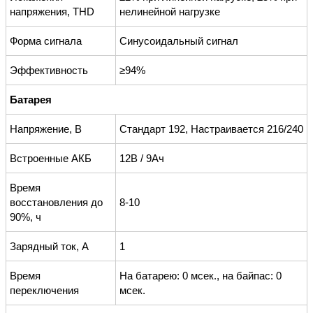
напряжения, THD
нелинейной нагрузке
Форма сигнала
Синусоидальный сигнал
Эффективность
≥94%
Батарея
Напряжение, В
Стандарт 192, Настраивается 216/240
Встроенные АКБ
12В / 9Ач
Время
восстановления до
8-10
90%, ч
Зарядный ток, А
1
Время
На батарею: 0 мсек., на байпас: 0
переключения
мсек.