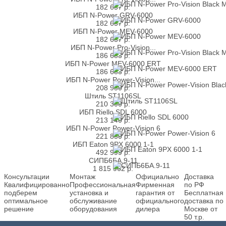
182 657
р.
ИБП N-Power GRV-6000
182 657
р.
ИБП N-Power MEV-6000
182 657
р.
ИБП N-Power Pro-Vision...
186 683
р.
ИБП N-Power MEV-6000 ERT
186 683
р.
ИБП N-Power Power-Vision...
208 950
р.
Штиль ST1106SL
210 300
р.
ИБП Riello SDL 6000
213 140
р.
ИБП N-Power Power-Vision 6
221 850
р.
ИБП Eaton 9PX 6000 1-1
492 999
р.
СИПБ6БА.9-11
1 815 962
р.
Консультации
Монтаж
Официально
Доставка
Квалифицированно
Профессиональная
Фирменная
по РФ
подберем
установка и
гарантия от
Бесплатная
оптимальное
обслуживание
официального
доставка по
решение
оборудования
дилера
Москве от
50 т.р.