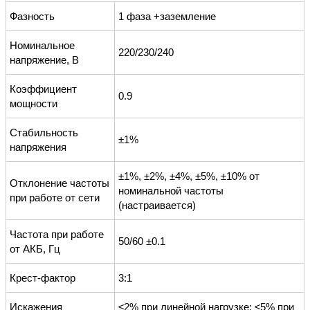
Фазность
1 фаза +заземление
Номинальное
220/230/240
напряжение, В
Коэффициент
0.9
мощности
Стабильность
±1%
напряжения
±1%, ±2%, ±4%, ±5%, ±10% от
Отклонение частоты
номинальной частоты
при работе от сети
(настраивается)
Частота при работе
50/60 ±0.1
от АКБ, Гц
Крест-фактор
3:1
Искажения
≤2% при линейной нагрузке; ≤5% при