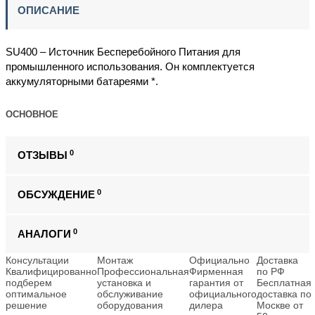
ОПИСАНИЕ
SU400 – Источник Бесперебойного Питания для
промышленного использования. Он комплектуется
аккумуляторными батареями *.
ОСНОВНОЕ
0
ОТЗЫВЫ
0
ОБСУЖДЕНИЕ
0
АНАЛОГИ
Консультации
Монтаж
Официально
Доставка
Квалифицированно
Профессиональная
Фирменная
по РФ
подберем
установка и
гарантия от
Бесплатная
оптимальное
обслуживание
официального
доставка по
решение
оборудования
дилера
Москве от