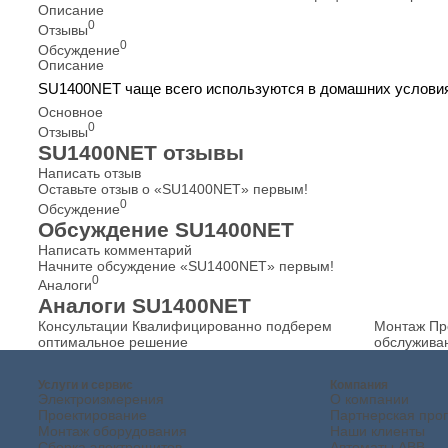
Описание
0
Отзывы
0
Обсуждение
Описание
SU1400NET чаще всего используются в домашних условия
Основное
0
Отзывы
SU1400NET отзывы
Написать отзыв
Оставьте отзыв о «SU1400NET» первым!
0
Обсуждение
Обсуждение SU1400NET
Написать комментарий
Начните обсуждение «SU1400NET» первым!
0
Аналоги
Аналоги SU1400NET
Консультации
Квалифицированно подберем
Монтаж
Пр
оптимальное решение
обслужива
Услуги и сервис
Компания
Электроизмерения
О компании
Проектирование
Партнерская про
Монтаж оборудования
Наши клиенты
Сборка электрощитов
Автоматы ABB