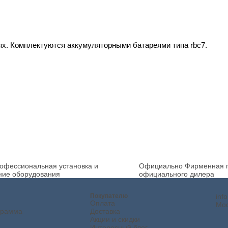
х. Комплектуются аккумуляторными батареями типа rbc7.
офессиональная установка и
Официально
Фирменная г
ние оборудования
официального дилера
Покупателю
inf
Оплата
Мос
грамма
Доставка
Акции и скидки
Интересный блог