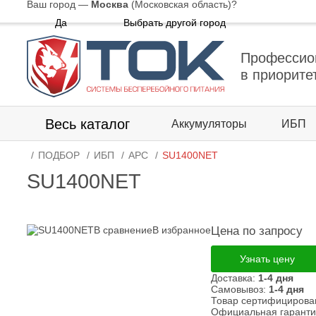
Ваш город —
Москва
(Московская область)
?
Да
Выбрать другой город
Профессио
в приорите
Весь каталог
Аккумуляторы
ИБП
ПОДБОР
ИБП
APC
SU1400NET
SU1400NET
В сравнение
В избранное
Цена по запросу
Узнать цену
Доставка:
1-4 дня
Самовывоз:
1-4 дня
Товар сертифицирова
Официальная гарант