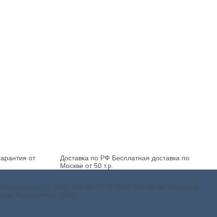
арантия от
Доставка по РФ
Бесплатная доставка по
Москве от 50 т.р.
o@tok-shop.ru
+7 (495) 120-80-02
+7 (800) 500-89-04
WhatsApp
ква, Ярославская, 15к3