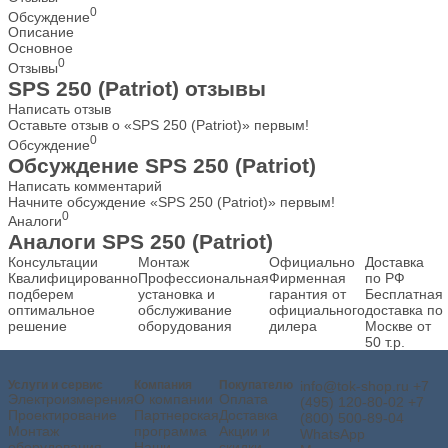
0
Обсуждение
Описание
Основное
0
Отзывы
SPS 250 (Patriot) отзывы
Написать отзыв
Оставьте отзыв о «SPS 250 (Patriot)» первым!
0
Обсуждение
Обсуждение SPS 250 (Patriot)
Написать комментарий
Начните обсуждение «SPS 250 (Patriot)» первым!
0
Аналоги
Аналоги SPS 250 (Patriot)
Консультации
Монтаж
Официально
Доставка
Квалифицированно
Профессиональная
Фирменная
по РФ
подберем
установка и
гарантия от
Бесплатная
оптимальное
обслуживание
официального
доставка по
решение
оборудования
дилера
Москве от
50 т.р.
Услуги и сервис
Компания
Покупателю
info@tok-shop.ru
+7
Электроизмерения
О компании
Оплата
(495) 120-80-02
+7
Проектирование
Партнерская
Доставка
(800) 500-89-04
Монтаж
программа
Акции и
WhatsApp
оборудования
Наши
скидки