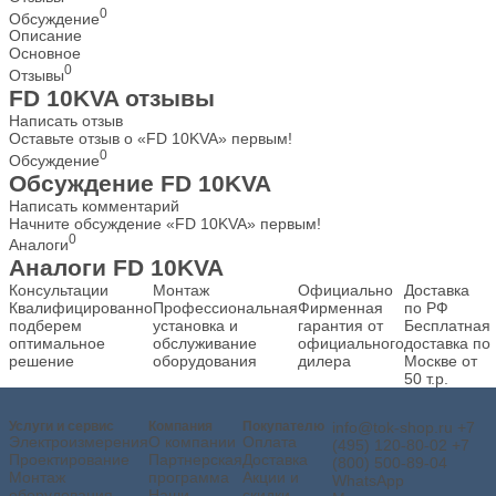
0
Обсуждение
Описание
Основное
0
Отзывы
FD 10KVA отзывы
Написать отзыв
Оставьте отзыв о «FD 10KVA» первым!
0
Обсуждение
Обсуждение FD 10KVA
Написать комментарий
Начните обсуждение «FD 10KVA» первым!
0
Аналоги
Аналоги FD 10KVA
Консультации
Монтаж
Официально
Доставка
Квалифицированно
Профессиональная
Фирменная
по РФ
подберем
установка и
гарантия от
Бесплатная
оптимальное
обслуживание
официального
доставка по
решение
оборудования
дилера
Москве от
50 т.р.
Услуги и сервис
Компания
Покупателю
info@tok-shop.ru
+7
Электроизмерения
О компании
Оплата
(495) 120-80-02
+7
Проектирование
Партнерская
Доставка
(800) 500-89-04
Монтаж
программа
Акции и
WhatsApp
оборудования
Наши
скидки