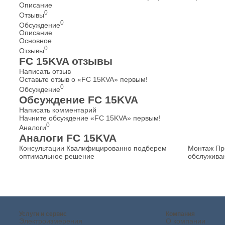
Описание
0
Отзывы
0
Обсуждение
Описание
Основное
0
Отзывы
FC 15KVA отзывы
Написать отзыв
Оставьте отзыв о «FC 15KVA» первым!
0
Обсуждение
Обсуждение FC 15KVA
Написать комментарий
Начните обсуждение «FC 15KVA» первым!
0
Аналоги
Аналоги FC 15KVA
Консультации
Квалифицированно подберем
Монтаж
Пр
оптимальное решение
обслужива
Услуги и сервис
Компания
Электроизмерения
О компании