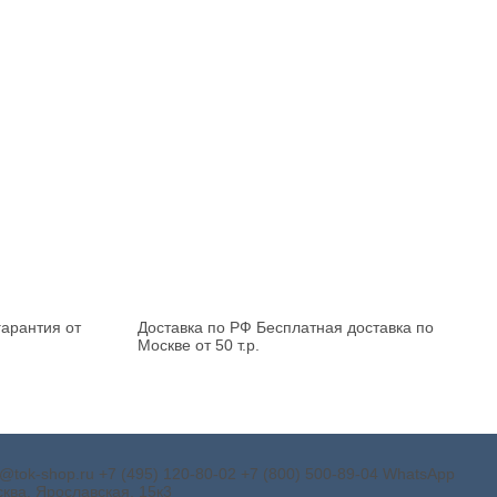
арантия от
Доставка по РФ
Бесплатная доставка по
Москве от 50 т.р.
o@tok-shop.ru
+7 (495) 120-80-02
+7 (800) 500-89-04
WhatsApp
ква, Ярославская, 15к3