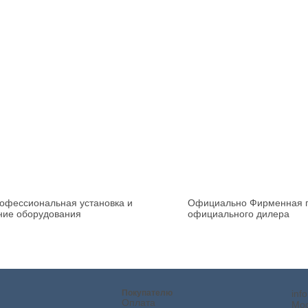
офессиональная установка и
Официально
Фирменная г
ние оборудования
официального дилера
Покупателю
inf
Оплата
Мос