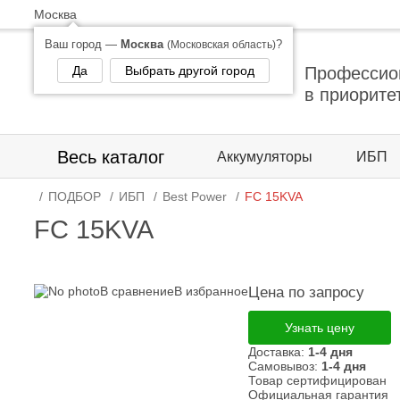
Москва
Ваш город —
Москва
?
(Московская область)
Да
Выбрать другой город
Профессио
в приорите
Весь каталог
Аккумуляторы
ИБП
ПОДБОР
ИБП
Best Power
FC 15KVA
FC 15KVA
В сравнение
В избранное
Цена по запросу
Узнать цену
Доставка:
1-4 дня
Самовывоз:
1-4 дня
Товар сертифицирован
Официальная гарантия