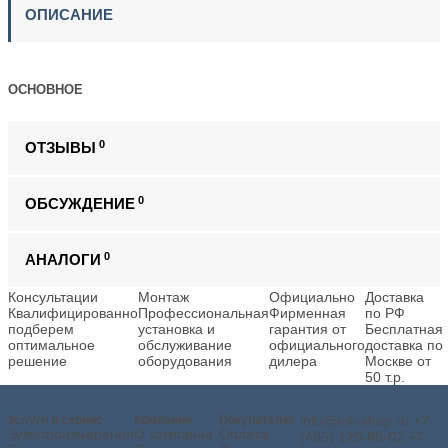
ОПИСАНИЕ
ОСНОВНОЕ
0
ОТЗЫВЫ
0
ОБСУЖДЕНИЕ
0
АНАЛОГИ
Консультации
Монтаж
Официально
Доставка
Квалифицированно
Профессиональная
Фирменная
по РФ
подберем
установка и
гарантия от
Бесплатная
оптимальное
обслуживание
официального
доставка по
решение
оборудования
дилера
Москве от
50 т.р.
Услуги и сервис
Компания
Покупателю
info@tok-shop.ru
+7
Электроизмерения
О компании
Оплата
(495) 120-80-02
+7