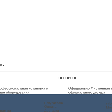
0
Е
ОСНОВНОЕ
офессиональная установка и
Официально
Фирменная г
ние оборудования
официального дилера
Покупателю
inf
Оплата
Мос
грамма
Доставка