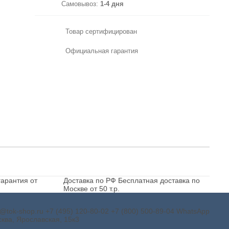
Самовывоз:
1-4 дня
Товар сертифицирован
Официальная гарантия
арантия от
Доставка по РФ
Бесплатная доставка по
Москве от 50 т.р.
o@tok-shop.ru
+7 (495) 120-80-02
+7 (800) 500-89-04
WhatsApp
ква, Ярославская, 15к3