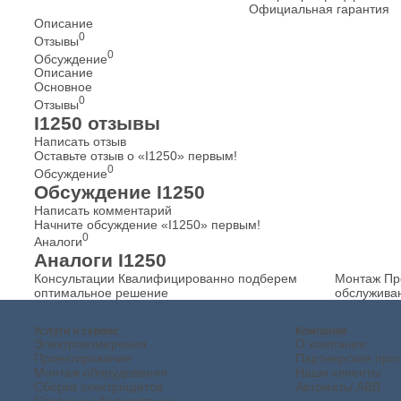
Официальная гарантия
Описание
0
Отзывы
0
Обсуждение
Описание
Основное
0
Отзывы
I1250 отзывы
Написать отзыв
Оставьте отзыв о «I1250» первым!
0
Обсуждение
Обсуждение I1250
Написать комментарий
Начните обсуждение «I1250» первым!
0
Аналоги
Аналоги I1250
Консультации
Квалифицированно подберем
Монтаж
Пр
оптимальное решение
обслужива
Услуги и сервис
Компания
Электроизмерения
О компании
Проектирование
Партнерская про
Монтаж оборудования
Наши клиенты
Сборка электрощитов
Автоматы ABB