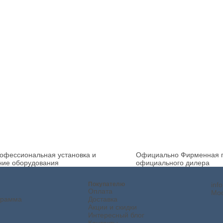
офессиональная установка и
Официально
Фирменная г
ние оборудования
официального дилера
Покупателю
inf
Оплата
Мос
грамма
Доставка
Акции и скидки
Интересный блог