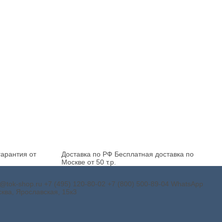
арантия от
Доставка по РФ
Бесплатная доставка по
Москве от 50 т.р.
o@tok-shop.ru
+7 (495) 120-80-02
+7 (800) 500-89-04
WhatsApp
ква, Ярославская, 15к3