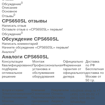
0
Обсуждение
Описание
Основное
0
Отзывы
CPS650SL отзывы
Написать отзыв
Оставьте отзыв о «CPS650SL» первым!
0
Обсуждение
Обсуждение CPS650SL
Написать комментарий
Начните обсуждение «CPS650SL» первым!
0
Аналоги
Аналоги CPS650SL
Консультации
Монтаж
Официально
Доставка
Квалифицированно
Профессиональная
Фирменная
по РФ
подберем
установка и
гарантия от
Бесплатная
оптимальное
обслуживание
официального
доставка по
решение
оборудования
дилера
Москве от
50 т.р.
Услуги и сервис
Компания
Покупателю
info@tok-shop.ru
+7
Электроизмерения
О компании
Оплата
(495) 120-80-02
+7
Проектирование
Партнерская
Доставка
(800) 500-89-04
Монтаж
программа
Акции и
WhatsApp
оборудования
Наши
скидки