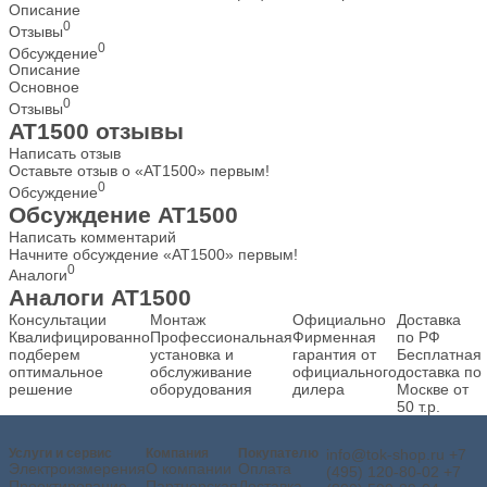
Описание
0
Отзывы
0
Обсуждение
Описание
Основное
0
Отзывы
AT1500 отзывы
Написать отзыв
Оставьте отзыв о «AT1500» первым!
0
Обсуждение
Обсуждение AT1500
Написать комментарий
Начните обсуждение «AT1500» первым!
0
Аналоги
Аналоги AT1500
Консультации
Монтаж
Официально
Доставка
Квалифицированно
Профессиональная
Фирменная
по РФ
подберем
установка и
гарантия от
Бесплатная
оптимальное
обслуживание
официального
доставка по
решение
оборудования
дилера
Москве от
50 т.р.
Услуги и сервис
Компания
Покупателю
info@tok-shop.ru
+7
Электроизмерения
О компании
Оплата
(495) 120-80-02
+7
Проектирование
Партнерская
Доставка