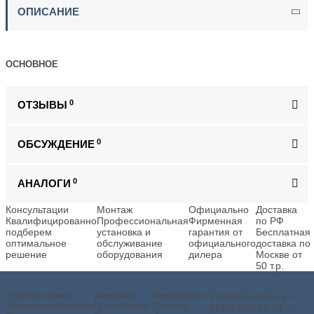
ОПИСАНИЕ
ОСНОВНОЕ
0
ОТЗЫВЫ
0
ОБСУЖДЕНИЕ
0
АНАЛОГИ
Консультации
Монтаж
Официально
Доставка
Квалифицированно
Профессиональная
Фирменная
по РФ
подберем
установка и
гарантия от
Бесплатная
оптимальное
обслуживание
официального
доставка по
решение
оборудования
дилера
Москве от
50 т.р.
Услуги и сервис
Компания
Покупателю
info@tok-shop.ru
+7
Электроизмерения
О компании
Оплата
(495) 120-80-02
+7