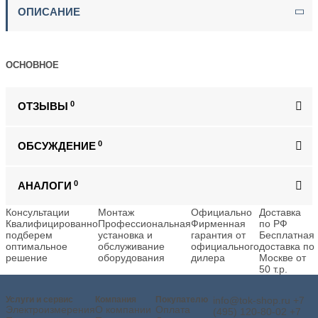
ОПИСАНИЕ
ОСНОВНОЕ
0
ОТЗЫВЫ
0
ОБСУЖДЕНИЕ
0
АНАЛОГИ
Консультации
Монтаж
Официально
Доставка
Квалифицированно
Профессиональная
Фирменная
по РФ
подберем
установка и
гарантия от
Бесплатная
оптимальное
обслуживание
официального
доставка по
решение
оборудования
дилера
Москве от
50 т.р.
Услуги и сервис
Компания
Покупателю
info@tok-shop.ru
+7
Электроизмерения
О компании
Оплата
(495) 120-80-02
+7