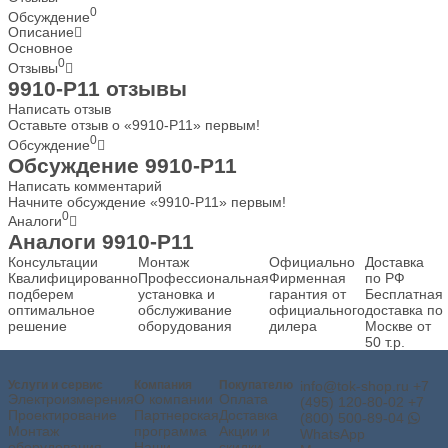
0
Обсуждение
Описание
Основное
0
Отзывы
9910-P11 отзывы
Написать отзыв
Оставьте отзыв о «9910-P11» первым!
0
Обсуждение
Обсуждение 9910-P11
Написать комментарий
Начните обсуждение «9910-P11» первым!
0
Аналоги
Аналоги 9910-P11
Консультации
Монтаж
Официально
Доставка
Квалифицированно
Профессиональная
Фирменная
по РФ
подберем
установка и
гарантия от
Бесплатная
оптимальное
обслуживание
официального
доставка по
решение
оборудования
дилера
Москве от
50 т.р.
Услуги и сервис
Компания
Покупателю
info@tok-shop.ru
+7
Электроизмерения
О компании
Оплата
(495) 120-80-02
+7
Проектирование
Партнерская
Доставка
(800) 500-89-04
Монтаж
программа
Акции и
WhatsApp
оборудования
Наши
скидки