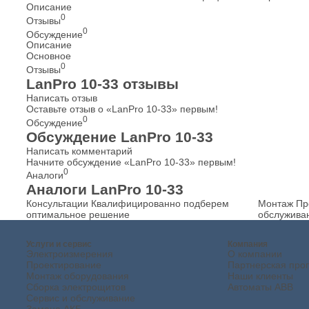
Описание
0
Отзывы
0
Обсуждение
Описание
Основное
0
Отзывы
LanPro 10-33 отзывы
Написать отзыв
Оставьте отзыв о «LanPro 10-33» первым!
0
Обсуждение
Обсуждение LanPro 10-33
Написать комментарий
Начните обсуждение «LanPro 10-33» первым!
0
Аналоги
Аналоги LanPro 10-33
Консультации
Квалифицированно подберем
Монтаж
Пр
оптимальное решение
обслужива
Услуги и сервис
Компания
Электроизмерения
О компании
Проектирование
Партнерская про
Монтаж оборудования
Наши клиенты
Сборка электрощитов
Автоматы ABB
Сервис и обслуживание