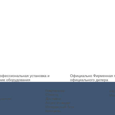
офессиональная установка и
Официально
Фирменная г
ние оборудования
официального дилера
Покупателю
inf
Оплата
Мос
грамма
Доставка
Акции и скидки
Интересный блог
Контакты