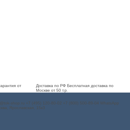
арантия от
Доставка по РФ
Бесплатная доставка по
Москве от 50 т.р.
o@tok-shop.ru
+7 (495) 120-80-02
+7 (800) 500-89-04
WhatsApp
ква, Ярославская, 15к3