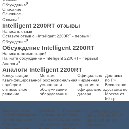
0
Обсуждение
Описание
Основное
0
Отзывы
Intelligent 2200RT отзывы
Написать отзыв
Оставьте отзыв о «Intelligent 2200RT» первым!
0
Обсуждение
Обсуждение Intelligent 2200RT
Написать комментарий
Начните обсуждение «Intelligent 2200RT» первым!
0
Аналоги
Аналоги Intelligent 2200RT
Консультации
Монтаж
Официально
Доставка
Квалифицированно
Профессиональная
Фирменная
по РФ
подберем
установка и
гарантия от
Бесплатная
оптимальное
обслуживание
официального
доставка по
решение
оборудования
дилера
Москве от
50 т.р.
Услуги и сервис
Компания
Покупателю
info@tok-shop.ru
+7
Электроизмерения
О компании
Оплата
(495) 120-80-02
+7
Проектирование
Партнерская
Доставка
(800) 500-89-04
Монтаж
программа
Акции и
WhatsApp
оборудования
Наши
скидки