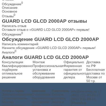
0
Обсуждение
Описание
Основное
0
Отзывы
GUARD LCD GLCD 2000AP отзывы
Написать отзыв
Оставьте отзыв о «GUARD LCD GLCD 2000AP» первым!
0
Обсуждение
Обсуждение GUARD LCD GLCD 2000AP
Написать комментарий
Начните обсуждение «GUARD LCD GLCD 2000AP» первым!
0
Аналоги
Аналоги GUARD LCD GLCD 2000AP
Консультации
Монтаж
Официально
Доставка
Квалифицированно
Профессиональная
Фирменная
по РФ
подберем
установка и
гарантия от
Бесплатная
оптимальное
обслуживание
официального
доставка по
решение
оборудования
дилера
Москве от
50 т.р.
Услуги и сервис
Компания
Покупателю
info@tok-shop.ru
+7
Электроизмерения
О компании
Оплата
(495) 120-80-02
+7
Проектирование
Партнерская
Доставка
(800) 500-89-04
Монтаж
программа
Акции и
WhatsApp
оборудования
Наши
скидки