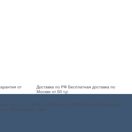
арантия от
Доставка по РФ
Бесплатная доставка по
Москве от 50 т.р.
o@tok-shop.ru
+7 (495) 120-80-02
+7 (800) 500-89-04
WhatsApp
ква, Ярославская, 15к3