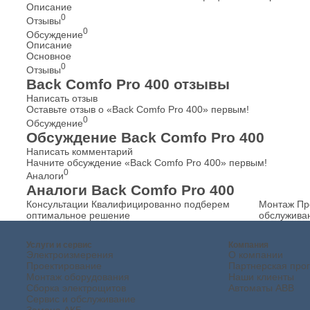
Описание
0
Отзывы
0
Обсуждение
Описание
Основное
0
Отзывы
Back Comfo Pro 400 отзывы
Написать отзыв
Оставьте отзыв о «Back Comfo Pro 400» первым!
0
Обсуждение
Обсуждение Back Comfo Pro 400
Написать комментарий
Начните обсуждение «Back Comfo Pro 400» первым!
0
Аналоги
Аналоги Back Comfo Pro 400
Консультации
Квалифицированно подберем
Монтаж
Пр
оптимальное решение
обслужива
Услуги и сервис
Компания
Электроизмерения
О компании
Проектирование
Партнерская про
Монтаж оборудования
Наши клиенты
Сборка электрощитов
Автоматы ABB
Сервис и обслуживание