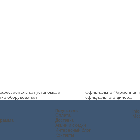
офессиональная установка и
Официально
Фирменная г
ние оборудования
официального дилера
Покупателю
inf
Оплата
Мос
грамма
Доставка
Акции и скидки
Интересный блог
Контакты