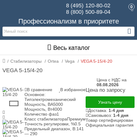
8 (495)
120-80-02
0
8 (800)
500-89-04
Профессионализм в приоритете
Весь каталог
Стабилизаторы
Ortea
Vega
VEGA 5-15/4-20
VEGA 5-15/4-20
Цена с НДС на
08.08.2026
В сравнение
В избранное
Цена по запросу
Основное:
Тип
электромеханический
Узнать цену
Мощность, ВА
5000
Мощность, Вт
4000
Доставка:
1-4 дня
Количество фаз
1
Самовывоз:
1-4 дня
Класс стабилизатора
Премиум
Товар сертифицирован
Точность регулировки, %
0.5
Официальная гарантия
Предельный диапазон, В:
141
— 290