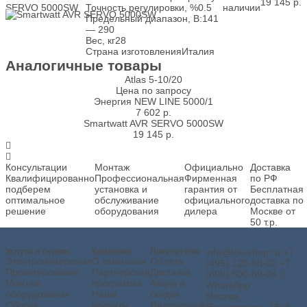
19 145
р.
SERVO 5000SW
Точность регулировки, %
0.5
наличии
Предельный диапазон, В:
141
— 290
Вес, кг
28
Страна изготовления
Италия
Аналогичные товары
Atlas 5-10/20
Цена по запросу
Энергия NEW LINE 5000/1
7 602
р.
Smartwatt AVR SERVO 5000SW
19 145
р.
Консультации
Монтаж
Официально
Доставка
Квалифицированно
Профессиональная
Фирменная
по РФ
подберем
установка и
гарантия от
Бесплатная
оптимальное
обслуживание
официального
доставка по
решение
оборудования
дилера
Москве от
50 т.р.
Услуги и сервис
Компания
Покупателю
info@tok-shop.ru
+7
Электроизмерения
О компании
Оплата
(495) 120-80-02
+7
Проектирование
Партнерская
Доставка
(800) 500-89-04
Монтаж
программа
Акции и
WhatsApp
оборудования
Наши
скидки
Москва,
Сборка
клиенты
Интересный