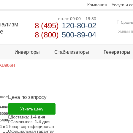
Компания
Услуги и с
пн-пт
09:00 – 19:30
Сравн
нализм
8 (495)
120-80-02
те
8 (800)
500-89-04
Инверторы
Стабилизаторы
Генераторы
KU906Н
нное
Цена по запросу
-line
Узнать цену
6000
Доставка:
1-4 дня
5400
Самовывоз:
1-4 дня
Товар сертифицирован
1 в 1
Официальная гарантия