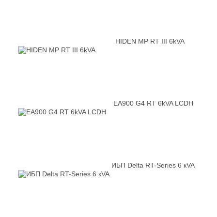
HIDEN MP RT III 6kVA
EA900 G4 RT 6kVA LCDH
ИБП Delta RT-Series 6 кVA