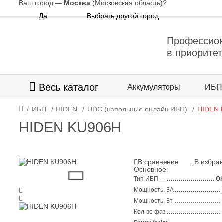
Ваш город —
Москва
(Московская область)
?
Да
Выбрать другой город
Профессио
в приорите
Весь каталог
Аккумуляторы
ИБП
ИБП
HIDEN
UDC (напольные онлайн ИБП)
HIDEN 
HIDEN KU906Н
В сравнение
В избра
Основное:
Тип ИБП
On
Мощность, ВА
Мощность, Вт
Кол-во фаз