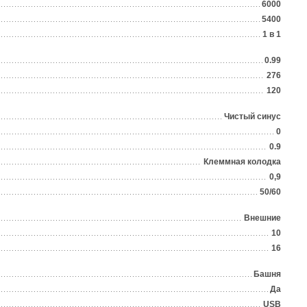
6000
5400
1 в 1
0.99
276
120
Чистый синус
0
0.9
Клеммная колодка
0,9
50/60
Внешние
10
16
Башня
Да
USB