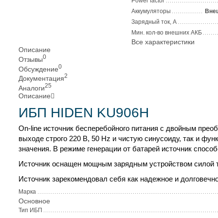
Power factor
Аккумуляторы
Вне
Зарядный ток, А
Мин. кол-во внешних АКБ
Все характеристики
Описание
0
Отзывы
0
Обсуждение
2
Документация
25
Аналоги
Описание
ИБП HIDEN KU906Н
On-line источник бесперебойного питания с двойным прео
выходе строго 220 В, 50 Hz и чистую синусоиду, так и ф
значения. В режиме генерации от батарей источник способ
Источник оснащен мощным зарядным устройством силой то
Источник зарекомендовал себя как надежное и долговечн
Марка
Основное
Тип ИБП