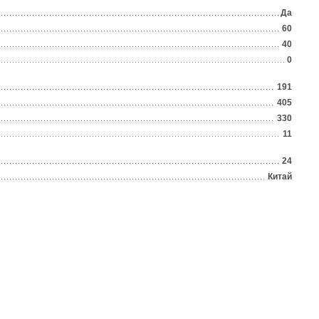
Да
60
40
0
191
405
330
11
24
Китай