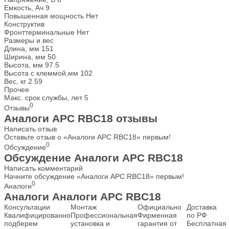
Емкость, Ач
9
Повышенная мощность
Нет
Конструктив
Фронттерминальные
Нет
Размеры и вес
Длина, мм
151
Ширина, мм
50
Высота, мм
97.5
Высота с клеммой,мм
102
Вес, кг
2.59
Прочее
Макс. срок службы, лет
5
0
Отзывы
Аналоги APC RBC18 отзывы
Написать отзыв
Оставьте отзыв о «Аналоги APC RBC18» первым!
0
Обсуждение
Обсуждение Аналоги APC RBC18
Написать комментарий
Начните обсуждение «Аналоги APC RBC18» первым!
0
Аналоги
Аналоги Аналоги APC RBC18
Консультации
Монтаж
Официально
Доставка
Квалифицированно
Профессиональная
Фирменная
по РФ
подберем
установка и
гарантия от
Бесплатная