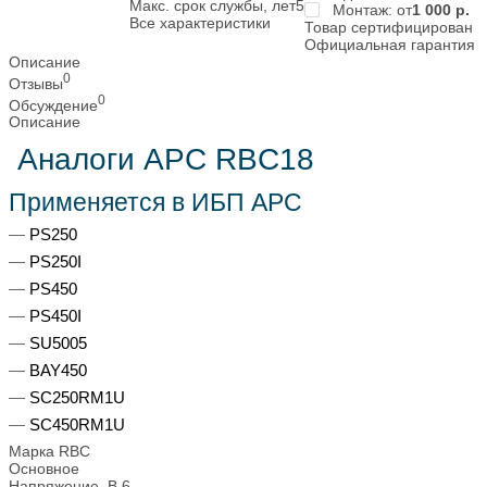
Макс. срок службы, лет
5
Монтаж: от
1 000
р.
Все характеристики
Товар сертифицирован
Официальная гарантия
Описание
0
Отзывы
0
Обсуждение
Описание
Аналоги APC RBC18
Применяется в ИБП APC
PS250
PS250I
PS450
PS450I
SU5005
BAY450
SC250RM1U
SC450RM1U
Марка
RBC
Основное
Напряжение, В
6