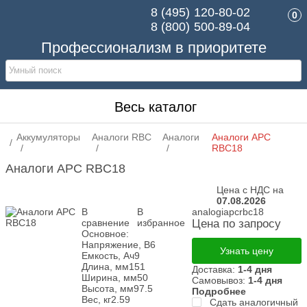
8 (495)
120-80-02
0
8 (800)
500-89-04
Профессионализм в приоритете
Весь каталог
Аккумуляторы
Аналоги RBC
Аналоги
Аналоги APC
RBC18
Аналоги APC RBC18
Цена с НДС на
07.08.2026
В
В
analogiapcrbc18
сравнение
избранное
Цена по запросу
Основное:
Напряжение, В
6
Узнать цену
Емкость, Ач
9
Длина, мм
151
Доставка:
1-4 дня
Ширина, мм
50
Самовывоз:
1-4 дня
Высота, мм
97.5
Подробнее
Вес, кг
2.59
Сдать аналогичный