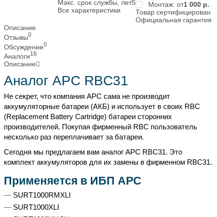
Макс. срок службы, лет
5
Монтаж: от
1 000
р.
Все характеристики
Товар сертифицирован
Официальная гарантия
Описание
0
Отзывы
0
Обсуждение
16
Аналоги
Описание
Аналог APC RBC31
Не секрет, что компания APC сама не производит
аккумуляторные батареи (АКБ) и использует в своих RBC
(Replacement Battery Cartridge) батареи сторонних
производителей. Покупая фирменный RBC пользователь
несколько раз переплачивает за батареи.
Сегодня мы предлагаем вам аналог APC RBC31. Это
комплект аккумуляторов для их замены в фирменном RBC31.
Применяется в ИБП APC
SURT1000RMXLI
SURT1000XLI