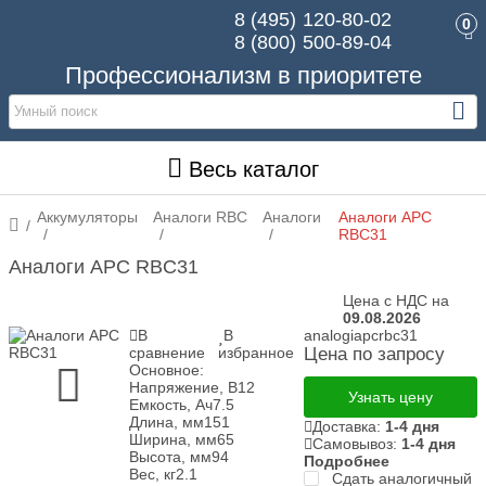
8 (495)
120-80-02
0
8 (800)
500-89-04
Профессионализм в приоритете
Весь каталог
Аккумуляторы
Аналоги RBC
Аналоги
Аналоги APC
RBC31
Аналоги APC RBC31
Цена с НДС на
09.08.2026
В
В
analogiapcrbc31
сравнение
избранное
Цена по запросу
Основное:
Напряжение, В
12
Узнать цену
Емкость, Ач
7.5
Длина, мм
151
Доставка:
1-4 дня
Ширина, мм
65
Самовывоз:
1-4 дня
Высота, мм
94
Подробнее
Вес, кг
2.1
Сдать аналогичный