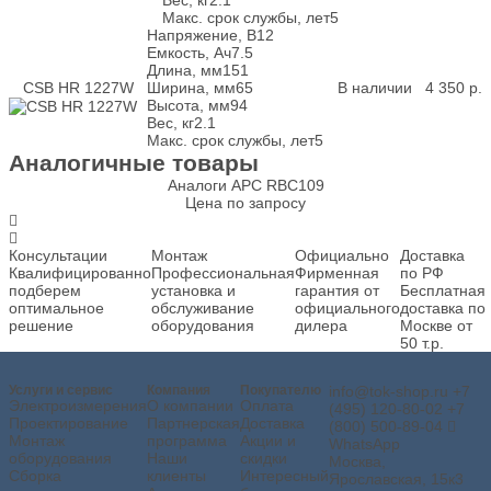
Макс. срок службы, лет
5
Напряжение, В
12
Емкость, Ач
7.5
Длина, мм
151
CSB HR 1227W
Ширина, мм
65
В наличии
4 350
р.
Высота, мм
94
Вес, кг
2.1
Макс. срок службы, лет
5
Аналогичные товары
Аналоги APC RBC109
Цена по запросу
Консультации
Монтаж
Официально
Доставка
Квалифицированно
Профессиональная
Фирменная
по РФ
подберем
установка и
гарантия от
Бесплатная
оптимальное
обслуживание
официального
доставка по
решение
оборудования
дилера
Москве от
50 т.р.
Услуги и сервис
Компания
Покупателю
info@tok-shop.ru
+7
Электроизмерения
О компании
Оплата
(495) 120-80-02
+7
Проектирование
Партнерская
Доставка
(800) 500-89-04
Монтаж
программа
Акции и
WhatsApp
оборудования
Наши
скидки
Москва,
Сборка
клиенты
Интересный
Ярославская, 15к3