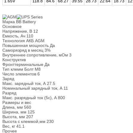
1.65V
118.8
84.6
68.27
39.55
28.73
22.64
18.73
12
Марка
BB Battery
Основное
Напряжение, В
12
Емкость, Ач
110
Технология АКБ
AGM
Повышенная мощность
Да
Саморязряд в месяц
3%
Внутреннее сопротивление, мОм
3
Конструктив
Фронттерминальные
Да
Тип клемм
Болт М8
Число элементов
6
Заряд
Макс. зарядный ток, А
27.5
Номинальный зарядный ток, А
11
Разряд
Макс. разрядный ток (5с), А
800
Размеры и вес
Длина, мм
560
Ширина, мм
125
Высота, мм
207
Высота с клеммой,мм
230
Вес, кг
41.1
Прочее