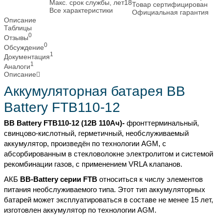
Макс. срок службы, лет
18
Товар сертифицирован
Все характеристики
Официальная гарантия
Описание
Таблицы
0
Отзывы
0
Обсуждение
1
Документация
1
Аналоги
Описание
Аккумуляторная батарея BB
Battery FTB110-12
BB Battery FTB110-12 (12В 110Ач)-
фронттерминальный,
свинцово-кислотный, герметичный, необслуживаемый
аккумулятор, произведён по технологии AGM, с
абсорбированным в стекловолокне электролитом и системой
рекомбинации газов, c применением VRLA клапанов.
АКБ
BB
-
Battery
серии
FTB
относиться
к
числу
элементов
питания
необслуживаемого
типа
.
Этот
тип
аккумуляторных
батарей
может
эксплуатироваться
в
составе
не
менее
15
лет
,
изготовлен
аккумулятор
по
технологии
AGM
.