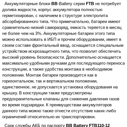
Аккумуляторные блоки
BB
-
Battery
серии
FTB
не
потребует
долива
жидкости
,
корпус
аккумулятора
полностью
герметизирован
,
с
наличием
в
структуре
электролита
абсорбированного
типа
.
Что
примечательно
,
батареи
имеют
сравнительно
низкий
саморазряд
,
емкость
теряется
в
месяц
не
более
чем
на
3
%.
Аккумуляторные
батареи
этого
типа
можно
использовать
в
ИБП
и
прочем
оборудовании
,
имеет
в
своем
составе
фронтальный
ввод
,
оснащается
специальным
устройством
искрозащитного
типа
,
что
позволит
обеспечить
высокий
уровень
безопасности
.
Дополнительно
оснащается
максимально
удобными
ручками
для
последующего
переноса
конструкции
,
а
также
удобства
монтажа
в
необходимом
положении
. Монтаж батареи производится как в
горизонтальном, так и вертикальном положении,
единственное, не допускается установка оборудования на
крышку. В конструкции также предусмотрены
предохранительные клапаны для снижения давления газов
во время подзарядки. К преимуществам аккумуляторов
данного типа можно также отнести отсутствие каких-либо
ограничений относительно их транспортировки.
Срок службы АКБ по паспорту
BB Battery FTB110-12