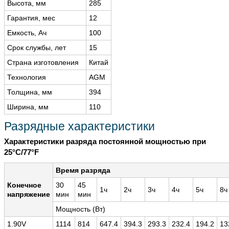
Высота, мм
285
Гарантия, мес
12
Емкость, Ач
100
Срок службы, лет
15
Страна изготовления
Китай
Технология
AGM
Толщина, мм
394
Ширина, мм
110
Разрядные характеристики
Характеристики разряда постоянной мощностью при
25°C/77°F
Время разряда
Конечное
30
45
1ч
2ч
3ч
4ч
5ч
8ч
напряжение
мин
мин
Мощность (Вт)
1.90V
1114
814
647.4
394.3
293.3
232.4
194.2
13