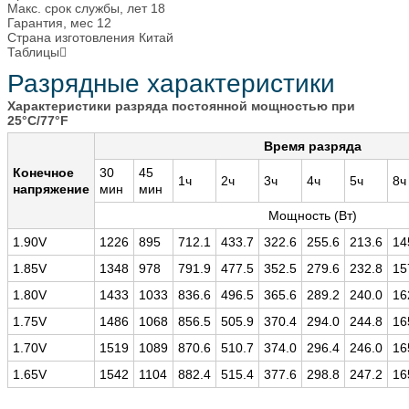
Макс. срок службы, лет
18
Гарантия, мес
12
Страна изготовления
Китай
Таблицы
Разрядные характеристики
Характеристики разряда постоянной мощностью при
25°C/77°F
Время разряда
Конечное
30
45
1ч
2ч
3ч
4ч
5ч
8ч
напряжение
мин
мин
Мощность (Вт)
1.90V
1226
895
712.1
433.7
322.6
255.6
213.6
14
1.85V
1348
978
791.9
477.5
352.5
279.6
232.8
15
1.80V
1433
1033
836.6
496.5
365.6
289.2
240.0
16
1.75V
1486
1068
856.5
505.9
370.4
294.0
244.8
16
1.70V
1519
1089
870.6
510.7
374.0
296.4
246.0
16
1.65V
1542
1104
882.4
515.4
377.6
298.8
247.2
16