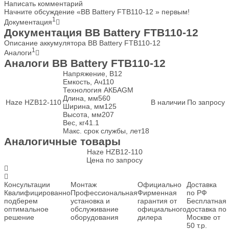
Написать комментарий
Начните обсуждение «BB Battery FTB110-12 » первым!
1
Документация
Документация BB Battery FTB110-12
Описание аккумулятора BB Battery FTB110-12
1
Аналоги
Аналоги BB Battery FTB110-12
Напряжение, В
12
Емкость, Ач
110
Технология АКБ
AGM
Длина, мм
560
Haze HZB12-110
В наличии
По запросу
Ширина, мм
125
Высота, мм
207
Вес, кг
41.1
Макс. срок службы, лет
18
Аналогичные товары
Haze HZB12-110
Цена по запросу
Консультации
Монтаж
Официально
Доставка
Квалифицированно
Профессиональная
Фирменная
по РФ
подберем
установка и
гарантия от
Бесплатная
оптимальное
обслуживание
официального
доставка по
решение
оборудования
дилера
Москве от
50 т.р.