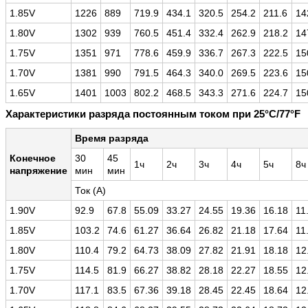
1.85V
1226
889
719.9
434.1
320.5
254.2
211.6
14
1.80V
1302
939
760.5
451.4
332.4
262.9
218.2
14
1.75V
1351
971
778.6
459.9
336.7
267.3
222.5
15
1.70V
1381
990
791.5
464.3
340.0
269.5
223.6
15
1.65V
1401
1003
802.2
468.5
343.3
271.6
224.7
15
Характеристики разряда постоянным током при 25°C/77°F
Время разряда
Конечное
30
45
1ч
2ч
3ч
4ч
5ч
8ч
напряжение
мин
мин
Ток (A)
1.90V
92.9
67.8
55.09
33.27
24.55
19.36
16.18
11
1.85V
103.2
74.6
61.27
36.64
26.82
21.18
17.64
11
1.80V
110.4
79.2
64.73
38.09
27.82
21.91
18.18
12
1.75V
114.5
81.9
66.27
38.82
28.18
22.27
18.55
12
1.70V
117.1
83.5
67.36
39.18
28.45
22.45
18.64
12