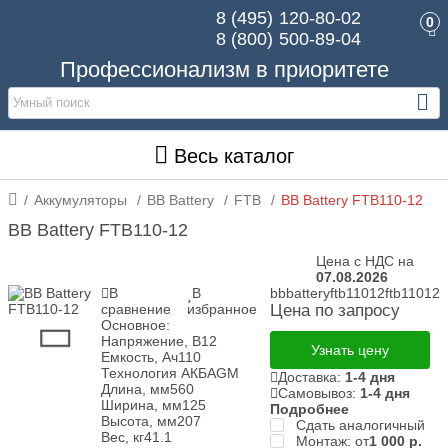
8 (495)
120-80-02
0
8 (800)
500-89-04
Профессионализм в приоритете
Весь каталог
Аккумуляторы
BB Battery
FTB
BB Battery FTB110-12
BB Battery FTB110-12
Цена с НДС на
07.08.2026
В
В
bbbatteryftb11012ftb11012
сравнение
избранное
Цена по запросу
Основное:
Напряжение, В
12
Узнать цену
Емкость, Ач
110
Технология АКБ
AGM
Доставка:
1-4 дня
Длина, мм
560
Самовывоз:
1-4 дня
Ширина, мм
125
Подробнее
Высота, мм
207
Сдать аналогичный
Вес, кг
41.1
Монтаж: от
1 000
р.