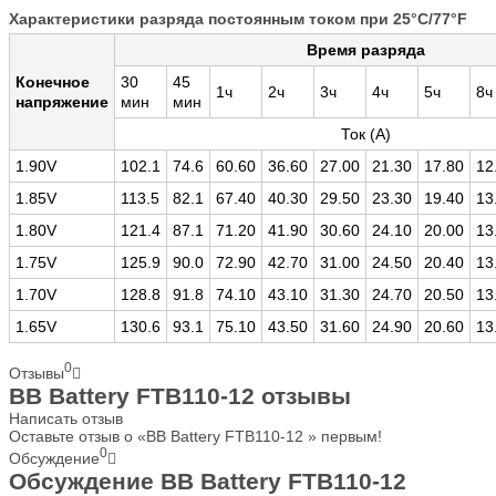
Характеристики разряда постоянным током при 25°C/77°F
Время разряда
Конечное
30
45
1ч
2ч
3ч
4ч
5ч
8ч
напряжение
мин
мин
Ток (A)
1.90V
102.1
74.6
60.60
36.60
27.00
21.30
17.80
12
1.85V
113.5
82.1
67.40
40.30
29.50
23.30
19.40
13
1.80V
121.4
87.1
71.20
41.90
30.60
24.10
20.00
13
1.75V
125.9
90.0
72.90
42.70
31.00
24.50
20.40
13
1.70V
128.8
91.8
74.10
43.10
31.30
24.70
20.50
13
1.65V
130.6
93.1
75.10
43.50
31.60
24.90
20.60
13
0
Отзывы
BB Battery FTB110-12 отзывы
Написать отзыв
Оставьте отзыв о «BB Battery FTB110-12 » первым!
0
Обсуждение
Обсуждение BB Battery FTB110-12