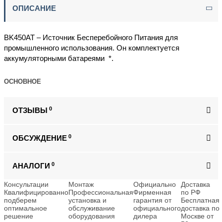
ОПИСАНИЕ
BK450AT – Источник Бесперебойного Питания для
промышленного использования. Он комплектуется
аккумуляторными батареями *.
ОСНОВНОЕ
0
ОТЗЫВЫ
0
ОБСУЖДЕНИЕ
0
АНАЛОГИ
Консультации
Монтаж
Официально
Доставка
Квалифицированно
Профессиональная
Фирменная
по РФ
подберем
установка и
гарантия от
Бесплатная
оптимальное
обслуживание
официального
доставка по
решение
оборудования
дилера
Москве от